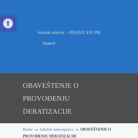
Open toolbar
kontakt telefon: +385(0)32 439 598
OBAVEŠTENJE O
PROVOĐENJU
DERATIZACIJE
→
→
Home
lokalna samouprava
OBAVEŠTENJE O
PROVOĐENJU DERATIZACIJE