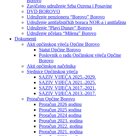
Borovo
Zavičajno udruženje Srba Ozrena i Posavine
DVD BOROVO
Udruženje penzionera “Borovo” Borovo
Udruženje antifašističkih boraca NOR-a i antifašista
Udruženje “Plavi Dunav” Borovo
Udruženje pčelara “Milena” Borovo
Dokumenti
Akti općinskog vijeća Općine Borovo
Statut Općine Borovo
Poslovnik o radu Općinskog vijeća Općine
Borovo
Akti općinskog načelnika
Sjednice Općinskog vijeća
SAZIV VIJEĆA 2025.-2029.
SAZIV VIJEĆA 2021.-2025.
SAZIV VIJEĆA 2017.-2021.
SAZIV VIJEĆA 2013.-2017.
Proračun Općine Borovo
Proračun 2026 godinu
Proračun 2025 godina
Proračun 2024 godina
Proračun 2023. godina
Proračun 2022. godina
Proračun 2021. godina