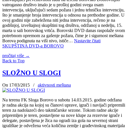
vatrogasno društvo imalo je u prošloj godini svega osam
intervencija, uključujući sedam požara i jednu tehničku intervenciju,
što je smanjenje broja intervencija u odnosu na prethodne godine. U
ovoj godini nije zabeležena niti jedna intervencija, rečeno je na
godišnjoj, izveštajnoj skupštini tog društva, održanoj u nedelju, 15.
marta u sali borovskog vrtića. Borovski DVD danas raspolaže svom
potrebnom opremom za gašenje požara, čime je i sigurnost meštana
Borova podignuta na viši nivo, ističe…
Nastavite čitati
SKUPŠTINA DVD-a BOROVO
pročitaj više
→
Back to Top
SLOŽNO U SLOGI
On 17/03/2015
/
aktivnosti meštana
Na terenu FK Sloga Borovo u subotu 14.03.2015. godine održana
je radna akcija na kojoj su članovi uprave, igrači i navijači pripremili
teren za nadolazeći deo takmičarske sezone. Tokom radne akcije
pripremljen je teren, postavlјene su nove klupe za rezervne igrače i
delegate, postavlјena je žica na ogradi iza gola na severnoj strani
igralištae je odvežena veća količina zemlјe i građevinskog materijala