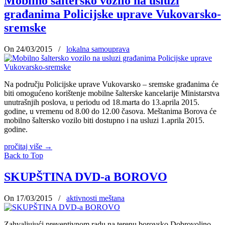
Mobilno šaltersko vozilo na usluzi
građanima Policijske uprave Vukovarsko-
sremske
On 24/03/2015
/
lokalna samouprava
Na području Policijske uprave Vukovarsko – sremske građanima će
biti omogućeno korištenje mobilne šalterske kancelarije Ministarstva
unutrašnjih poslova, u periodu od 18.marta do 13.aprila 2015.
godine, u vremenu od 8.00 do 12.00 časova. Meštanima Borova će
mobilno šaltersko vozilo biti dostupno i na usluzi 1.aprila 2015.
godine.
pročitaj više
→
Back to Top
SKUPŠTINA DVD-a BOROVO
On 17/03/2015
/
aktivnosti meštana
Zahvaljujući preventivnom radu na terenu borovsko Dobrovoljno