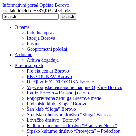
Informativni portal Općine Borovo
kontakt telefon: +385(0)32 439 598
Search
for:
O nama
Lokalna uprava
Istorija Borova
Privreda
Geoprometni položaj
Aktuelno
Arhiva događaja
Pravni subjekti
Projekt centar Borovo
EKO-DUNAV Borovo
Dječji vrtić ZLATOKOSA Borovo
Vijeće srpske nacionalne manjine Opštine Borovo
Radio Borovo – Rapsodija d.o.o.
Poljoprivredna zadruga Brestove međe
Fudbalski klub “Sloga” Borovo
Šah klub “Sloga” Borovo
Sportsko ribolovno društvo “Sloga” Borovo
Lovačko društvo “Borovo”
Kulturno umetničko društvo “Branislav Nušić”
Srpsko kulturno društvo “Prosvjeta” – Pododbor