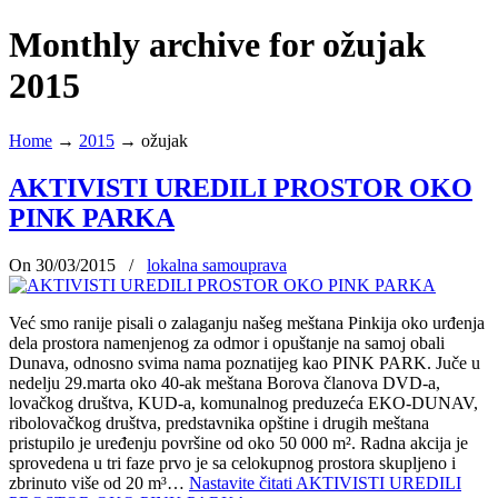
Monthly archive for ožujak
2015
Home
→
2015
→
ožujak
AKTIVISTI UREDILI PROSTOR OKO
PINK PARKA
On 30/03/2015
/
lokalna samouprava
Već smo ranije pisali o zalaganju našeg meštana Pinkija oko urđenja
dela prostora namenjenog za odmor i opuštanje na samoj obali
Dunava, odnosno svima nama poznatijeg kao PINK PARK. Juče u
nedelju 29.marta oko 40-ak meštana Borova članova DVD-a,
lovačkog društva, KUD-a, komunalnog preduzeća EKO-DUNAV,
ribolovačkog društva, predstavnika opštine i drugih meštana
pristupilo je uređenju površine od oko 50 000 m². Radna akcija je
sprovedena u tri faze prvo je sa celokupnog prostora skupljeno i
zbrinuto više od 20 m³…
Nastavite čitati
AKTIVISTI UREDILI