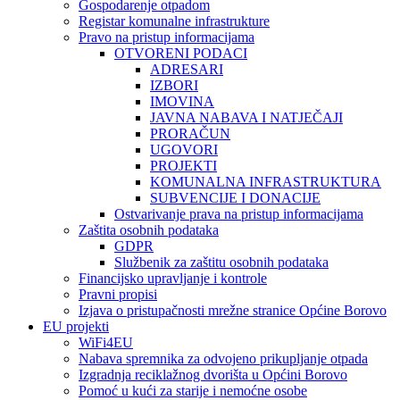
Gospodarenje otpadom
Registar komunalne infrastrukture
Pravo na pristup informacijama
OTVORENI PODACI
ADRESARI
IZBORI
IMOVINA
JAVNA NABAVA I NATJEČAJI
PRORAČUN
UGOVORI
PROJEKTI
KOMUNALNA INFRASTRUKTURA
SUBVENCIJE I DONACIJE
Ostvarivanje prava na pristup informacijama
Zaštita osobnih podataka
GDPR
Službenik za zaštitu osobnih podataka
Financijsko upravljanje i kontrole
Pravni propisi
Izjava o pristupačnosti mrežne stranice Općine Borovo
EU projekti
WiFi4EU
Nabava spremnika za odvojeno prikupljanje otpada
Izgradnja reciklažnog dvorišta u Općini Borovo
Pomoć u kući za starije i nemoćne osobe