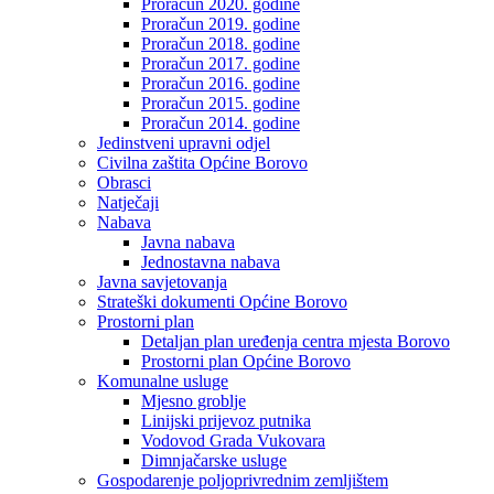
Proračun 2020. godine
Proračun 2019. godine
Proračun 2018. godine
Proračun 2017. godine
Proračun 2016. godine
Proračun 2015. godine
Proračun 2014. godine
Jedinstveni upravni odjel
Civilna zaštita Općine Borovo
Obrasci
Natječaji
Nabava
Javna nabava
Jednostavna nabava
Javna savjetovanja
Strateški dokumenti Općine Borovo
Prostorni plan
Detaljan plan uređenja centra mjesta Borovo
Prostorni plan Općine Borovo
Komunalne usluge
Mjesno groblje
Linijski prijevoz putnika
Vodovod Grada Vukovara
Dimnjačarske usluge
Gospodarenje poljoprivrednim zemljištem