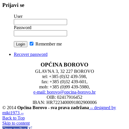
Prijavi se
User
Password
Remember me
Recover password
OPĆINA BOROVO
GLAVNA 3, 32 227 BOROVO
tel: +385 (0)32 439-598,
fax: +385 (0)32 439-601,
mob: +385 (0)99 439-5980,
e-mail: borovo@opcina-borovo.hr
OIB: 02417916452
IBAN: HR7223400091802900006
© 2014
Općina Borovo - sva prava zadržana
-- designed by
miki1973 --
Back to Top
Skip to content
Open toolbar