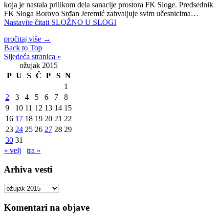
koja je nastala prilikom dela sanacije prostora FK Sloge. Predsednik
FK Sloga Borovo Srđan Jeremić zahvalјuje svim učesnicima…
Nastavite čitati
SLOŽNO U SLOGI
pročitaj više
→
Back to Top
Sljedeća stranica »
ožujak 2015
P
U
S
Č
P
S
N
1
2
3
4
5
6
7
8
9
10
11
12
13
14
15
16
17
18
19
20
21
22
23
24
25
26
27
28
29
30
31
« velj
tra »
Arhiva vesti
Arhiva
vesti
Komentari na objave