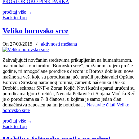
PROSTOR OKO PINK PARKA
pročitaj više
→
Back to Top
Veliko borovsko srce
On 27/03/2015
/
aktivnosti meštana
Zahvaljujući novčanim sredstvima prikupljenim na humanitarnom,
malofudbalskom turniru “Borovsko srce”, održanom krajem prošle
godine, tri mnogočlane porodice s decom iz Borova dobile su nove
mašine za veš, koje su porodicama juče uručili predstavnici Opštine
Borovo i Srpskog narodnog foruma, zamenik načelnika Duško
Drobić i sekretar SNF-a Zoran Kojić. Novi kućni aparati uručeni su
porodicama Igora Grebića, Nenada Petkovića i Stojana Moćića.Reč
je o porodicama sa 7- 8 članova, u kojima je samo jedan član
domaćinstva zaposlen pa im je potrebna…
Nastavite čitati
Veliko
borovsko srce
pročitaj više
→
Back to Top