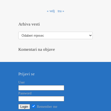
« velj
tra »
Arhiva vesti
Arhiva
vesti
Komentari na objave
Prijavi se
User
Password
Remember me