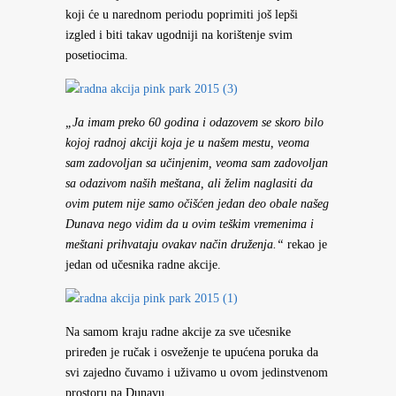
koji će u narednom periodu poprimiti još lepši
izgled i biti takav ugodniji na korištenje svim
posetiocima.
„Ja imam preko 60 godina i odazovem se skoro bilo
kojoj radnoj akciji koja je u našem mestu, veoma
sam zadovoljan sa učinjenim, veoma sam zadovoljan
sa odazivom naših meštana, ali želim naglasiti da
ovim putem nije samo očišćen jedan deo obale našeg
Dunava nego vidim da u ovim teškim vremenima i
meštani prihvataju ovakav način druženja.“
rekao je
jedan od učesnika radne akcije.
Na samom kraju radne akcije za sve učesnike
priređen je ručak i osveženje te upućena poruka da
svi zajedno čuvamo i uživamo u ovom jedinstvenom
prostoru na Dunavu.