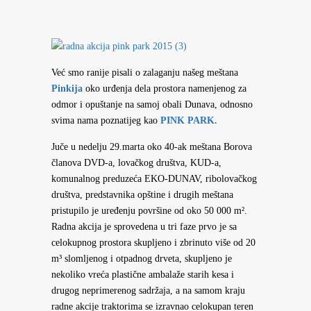
Već smo ranije pisali o zalaganju našeg meštana
Pinkija
oko urđenja dela prostora namenjenog za
odmor i opuštanje na samoj obali Dunava, odnosno
svima nama poznatijeg kao
PINK PARK.
Juče u nedelju 29.marta oko 40-ak meštana Borova
članova DVD-a, lovačkog društva, KUD-a,
komunalnog preduzeća EKO-DUNAV, ribolovačkog
društva, predstavnika opštine i drugih meštana
pristupilo je uređenju površine od oko 50 000 m².
Radna akcija je sprovedena u tri faze prvo je sa
celokupnog prostora skupljeno i zbrinuto više od 20
m³ slomljenog i otpadnog drveta, skupljeno je
nekoliko vreća plastične ambalaže starih kesa i
drugog neprimerenog sadržaja, a na samom kraju
radne akcije traktorima se izravnao celokupan teren