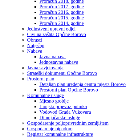
Proračun 2018. godine
Proračun 2017. godine
Proračun 2016. godine
Proračun 2015. godine
Proračun 2014. godine
Jedinstveni upravni odjel
Civilna zaštita Općine Borovo
Obrasci
Natječaji
Nabava
Javna nabava
Jednostavna nabava
Javna savjetovanja
Strateški dokumenti Općine Borovo
Prostorni plan
Detaljan plan uređenja centra mjesta Borovo
Prostorni plan Općine Borovo
Komunalne usluge
Mjesno groblje
Linijski prijevoz putnika
Vodovod Grada Vukovara
Dimnjačarske usluge
Gospodarenje poljoprivrednim zemljištem
Gospodarenje otpadom
Registar komunalne infrastrukture