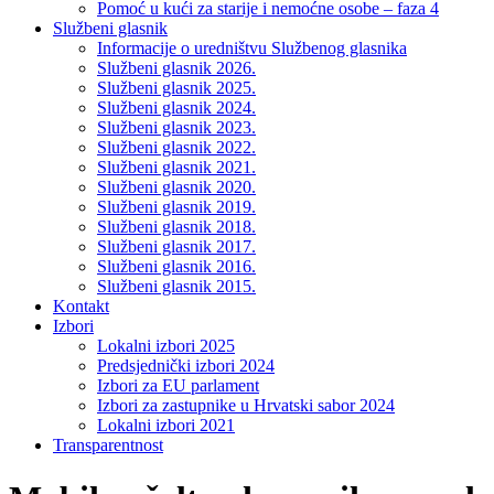
Pomoć u kući za starije i nemoćne osobe – faza 4
Službeni glasnik
Informacije o uredništvu Službenog glasnika
Službeni glasnik 2026.
Službeni glasnik 2025.
Službeni glasnik 2024.
Službeni glasnik 2023.
Službeni glasnik 2022.
Službeni glasnik 2021.
Službeni glasnik 2020.
Službeni glasnik 2019.
Službeni glasnik 2018.
Službeni glasnik 2017.
Službeni glasnik 2016.
Službeni glasnik 2015.
Kontakt
Izbori
Lokalni izbori 2025
Predsjednički izbori 2024
Izbori za EU parlament
Izbori za zastupnike u Hrvatski sabor 2024
Lokalni izbori 2021
Transparentnost