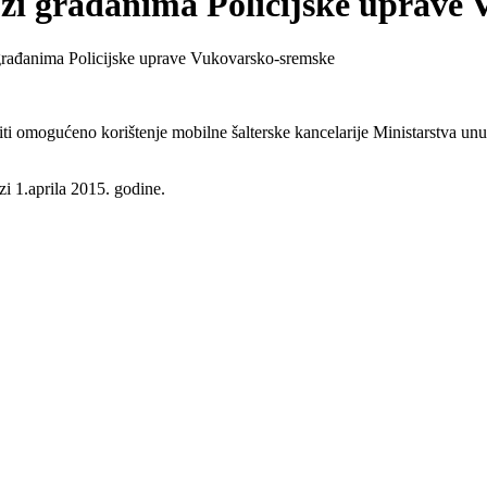
luzi građanima Policijske uprave
 građanima Policijske uprave Vukovarsko-sremske
 omogućeno korištenje mobilne šalterske kancelarije Ministarstva unut
i 1.aprila 2015. godine.