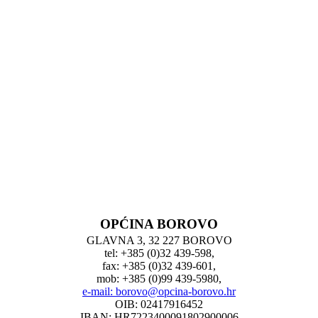
OPĆINA BOROVO
GLAVNA 3, 32 227 BOROVO
tel: +385 (0)32 439-598,
fax: +385 (0)32 439-601,
mob: +385 (0)99 439-5980,
e-mail: borovo@opcina-borovo.hr
OIB: 02417916452
IBAN: HR7223400091802900006