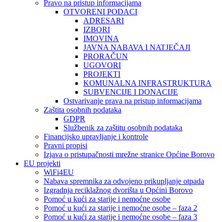
Pravo na pristup informacijama
OTVORENI PODACI
ADRESARI
IZBORI
IMOVINA
JAVNA NABAVA I NATJEČAJI
PRORAČUN
UGOVORI
PROJEKTI
KOMUNALNA INFRASTRUKTURA
SUBVENCIJE I DONACIJE
Ostvarivanje prava na pristup informacijama
Zaštita osobnih podataka
GDPR
Službenik za zaštitu osobnih podataka
Financijsko upravljanje i kontrole
Pravni propisi
Izjava o pristupačnosti mrežne stranice Općine Borovo
EU projekti
WiFi4EU
Nabava spremnika za odvojeno prikupljanje otpada
Izgradnja reciklažnog dvorišta u Općini Borovo
Pomoć u kući za starije i nemoćne osobe
Pomoć u kući za starije i nemoćne osobe – faza 2
Pomoć u kući za starije i nemoćne osobe – faza 3