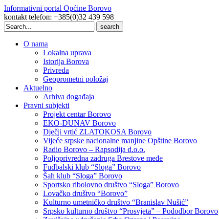
Informativni portal Općine Borovo
kontakt telefon: +385(0)32 439 598
Search
for:
O nama
Lokalna uprava
Istorija Borova
Privreda
Geoprometni položaj
Aktuelno
Arhiva događaja
Pravni subjekti
Projekt centar Borovo
EKO-DUNAV Borovo
Dječji vrtić ZLATOKOSA Borovo
Vijeće srpske nacionalne manjine Opštine Borovo
Radio Borovo – Rapsodija d.o.o.
Poljoprivredna zadruga Brestove međe
Fudbalski klub “Sloga” Borovo
Šah klub “Sloga” Borovo
Sportsko ribolovno društvo “Sloga” Borovo
Lovačko društvo “Borovo”
Kulturno umetničko društvo “Branislav Nušić”
Srpsko kulturno društvo “Prosvjeta” – Pododbor Borovo