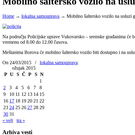
Mobilno šaltersko vozilo na us
Home
→
lokalna samouprava
→
Mobilno šaltersko vozilo na usluzi
Na području Policijske uprave Vukovarsko – sremske građanima će biti
vremenu od 8.00 do 12.00 časova.
Meštanima Borova će mobilno šaltersko vozilo biti dostupno i na usluz
On 24/03/2015
/
lokalna samouprava
ožujak 2015
P
U
S
Č
P
S
N
1
2
3
4
5
6
7
8
9
10
11
12
13
14
15
16
17
18
19
20
21
22
23
24
25
26
27
28
29
30
31
« velj
tra »
Arhiva vesti