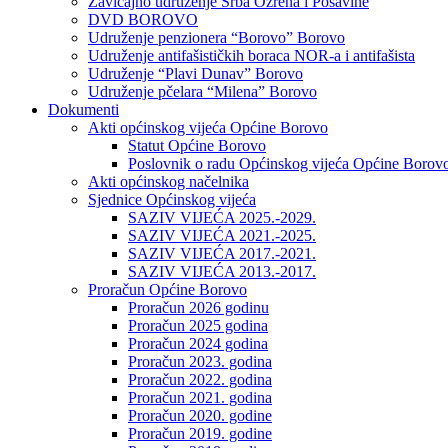
Zavičajno udruženje Srba Ozrena i Posavine
DVD BOROVO
Udruženje penzionera “Borovo” Borovo
Udruženje antifašističkih boraca NOR-a i antifašista
Udruženje “Plavi Dunav” Borovo
Udruženje pčelara “Milena” Borovo
Dokumenti
Akti općinskog vijeća Općine Borovo
Statut Općine Borovo
Poslovnik o radu Općinskog vijeća Općine Borov
Akti općinskog načelnika
Sjednice Općinskog vijeća
SAZIV VIJEĆA 2025.-2029.
SAZIV VIJEĆA 2021.-2025.
SAZIV VIJEĆA 2017.-2021.
SAZIV VIJEĆA 2013.-2017.
Proračun Općine Borovo
Proračun 2026 godinu
Proračun 2025 godina
Proračun 2024 godina
Proračun 2023. godina
Proračun 2022. godina
Proračun 2021. godina
Proračun 2020. godine
Proračun 2019. godine