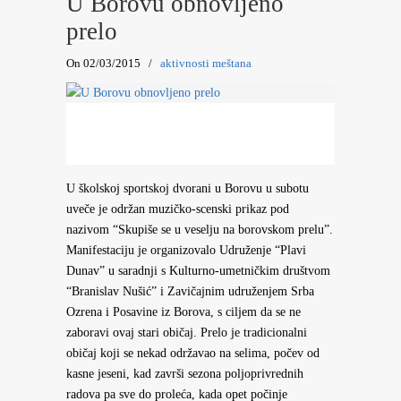
U Borovu obnovljeno
prelo
On 02/03/2015
/
aktivnosti meštana
U školskoj sportskoj dvorani u Borovu u subotu
uveče je održan muzičko-scenski prikaz pod
nazivom “Skupiše se u veselju na borovskom prelu”.
Manifestaciju je organizovalo Udruženje “Plavi
Dunav” u saradnji s Kulturno-umetničkim društvom
“Branislav Nušić” i Zavičajnim udruženjem Srba
Ozrena i Posavine iz Borova, s ciljem da se ne
zaboravi ovaj stari običaj. Prelo je tradicionalni
običaj koji se nekad održavao na selima, počev od
kasne jeseni, kad završi sezona poljoprivrednih
radova pa sve do proleća, kada opet počinje