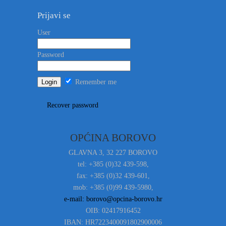
Prijavi se
User
Password
Remember me
Recover password
OPĆINA BOROVO
GLAVNA 3, 32 227 BOROVO
tel: +385 (0)32 439-598,
fax: +385 (0)32 439-601,
mob: +385 (0)99 439-5980,
e-mail: borovo@opcina-borovo.hr
OIB: 02417916452
IBAN: HR7223400091802900006