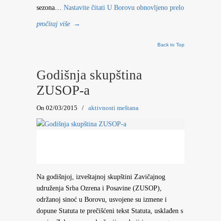
sezona…
Nastavite čitati
U Borovu obnovljeno prelo
pročitaj više
→
Back to Top
Godišnja skupština
ZUSOP-a
On 02/03/2015
/
aktivnosti meštana
Na godišnjoj, izveštajnoj skupštini Zavičajnog
udruženja Srba Ozrena i Posavine (ZUSOP),
održanoj sinoć u Borovu, usvojene su izmene i
dopune Statuta te prečišćeni tekst Statuta, usklađen s