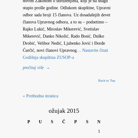
novim Zakonom o udruženjima, koji je na snagu
stupio prošle godine. Odlukom skupštine, Upravni
odbor sada broji 15 članova. Uz dosadašnjih devet
članova Upravnog odbora, a to su – podsetimo –
Rajko Lukić, Miroslav Mikerević, Svetislav
Mikerević, Danko Nikolić, Rado Bosić, Duško
Drobić, Velibor Nedić, Ljubenko Jović i Đorđe
Ćurčić, novi članovi Upravnog…
Nastavite čitati
Godišnja skupština ZUSOP-a
pročitaj više
→
Back to Top
« Prethodna stranica
ožujak 2015
P
U
S
Č
P
S
N
1