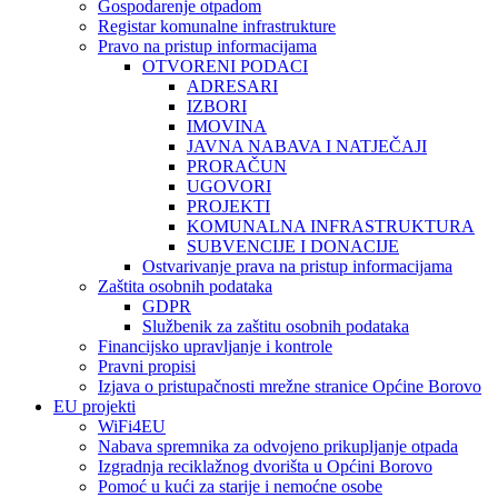
Gospodarenje otpadom
Registar komunalne infrastrukture
Pravo na pristup informacijama
OTVORENI PODACI
ADRESARI
IZBORI
IMOVINA
JAVNA NABAVA I NATJEČAJI
PRORAČUN
UGOVORI
PROJEKTI
KOMUNALNA INFRASTRUKTURA
SUBVENCIJE I DONACIJE
Ostvarivanje prava na pristup informacijama
Zaštita osobnih podataka
GDPR
Službenik za zaštitu osobnih podataka
Financijsko upravljanje i kontrole
Pravni propisi
Izjava o pristupačnosti mrežne stranice Općine Borovo
EU projekti
WiFi4EU
Nabava spremnika za odvojeno prikupljanje otpada
Izgradnja reciklažnog dvorišta u Općini Borovo
Pomoć u kući za starije i nemoćne osobe