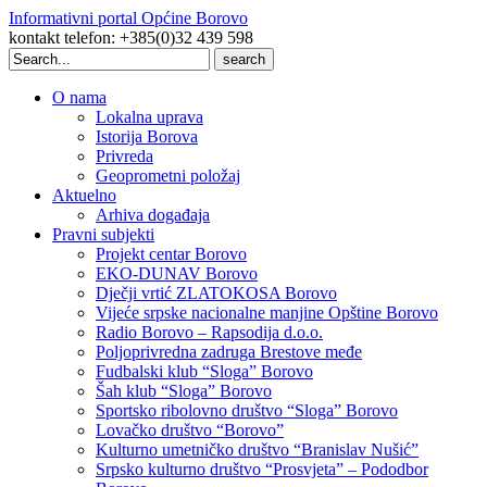
Informativni portal Općine Borovo
kontakt telefon: +385(0)32 439 598
Search
for:
O nama
Lokalna uprava
Istorija Borova
Privreda
Geoprometni položaj
Aktuelno
Arhiva događaja
Pravni subjekti
Projekt centar Borovo
EKO-DUNAV Borovo
Dječji vrtić ZLATOKOSA Borovo
Vijeće srpske nacionalne manjine Opštine Borovo
Radio Borovo – Rapsodija d.o.o.
Poljoprivredna zadruga Brestove međe
Fudbalski klub “Sloga” Borovo
Šah klub “Sloga” Borovo
Sportsko ribolovno društvo “Sloga” Borovo
Lovačko društvo “Borovo”
Kulturno umetničko društvo “Branislav Nušić”
Srpsko kulturno društvo “Prosvjeta” – Pododbor