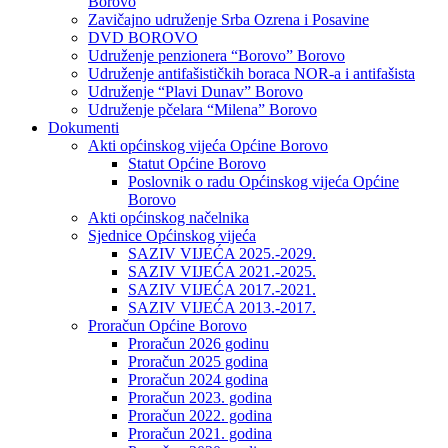
Borovo
Zavičajno udruženje Srba Ozrena i Posavine
DVD BOROVO
Udruženje penzionera “Borovo” Borovo
Udruženje antifašističkih boraca NOR-a i antifašista
Udruženje “Plavi Dunav” Borovo
Udruženje pčelara “Milena” Borovo
Dokumenti
Akti općinskog vijeća Općine Borovo
Statut Općine Borovo
Poslovnik o radu Općinskog vijeća Općine
Borovo
Akti općinskog načelnika
Sjednice Općinskog vijeća
SAZIV VIJEĆA 2025.-2029.
SAZIV VIJEĆA 2021.-2025.
SAZIV VIJEĆA 2017.-2021.
SAZIV VIJEĆA 2013.-2017.
Proračun Općine Borovo
Proračun 2026 godinu
Proračun 2025 godina
Proračun 2024 godina
Proračun 2023. godina
Proračun 2022. godina
Proračun 2021. godina