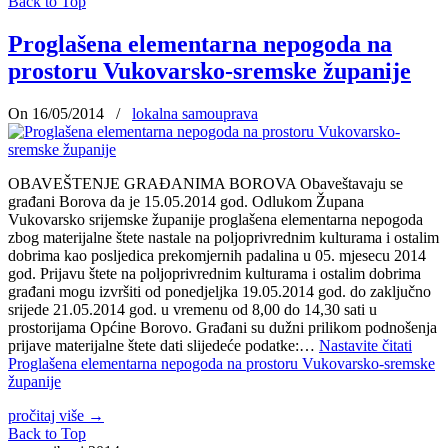
Back to Top
Proglašena elementarna nepogoda na
prostoru Vukovarsko-sremske županije
On 16/05/2014
/
lokalna samouprava
OBAVEŠTENJE GRAĐANIMA BOROVA Obaveštavaju se
građani Borova da je 15.05.2014 god. Odlukom Župana
Vukovarsko srijemske županije proglašena elementarna nepogoda
zbog materijalne štete nastale na poljoprivrednim kulturama i ostalim
dobrima kao posljedica prekomjernih padalina u 05. mjesecu 2014
god. Prijavu štete na poljoprivrednim kulturama i ostalim dobrima
građani mogu izvršiti od ponedjeljka 19.05.2014 god. do zaključno
srijede 21.05.2014 god. u vremenu od 8,00 do 14,30 sati u
prostorijama Općine Borovo. Građani su dužni prilikom podnošenja
prijave materijalne štete dati slijedeće podatke:…
Nastavite čitati
Proglašena elementarna nepogoda na prostoru Vukovarsko-sremske
županije
pročitaj više
→
Back to Top