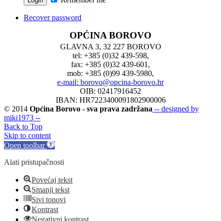
Recover password
OPĆINA BOROVO
GLAVNA 3, 32 227 BOROVO
tel: +385 (0)32 439-598,
fax: +385 (0)32 439-601,
mob: +385 (0)99 439-5980,
e-mail: borovo@opcina-borovo.hr
OIB: 02417916452
IBAN: HR7223400091802900006
© 2014
Općina Borovo - sva prava zadržana
-- designed by
miki1973 --
Back to Top
Skip to content
Open toolbar
Alati pristupačnosti
Povećaj tekst
Smanji tekst
Sivi tonovi
Kontrast
Negativni kontrast