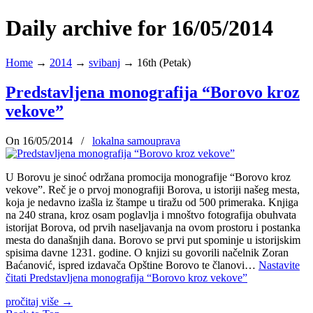
Daily archive for 16/05/2014
Home
→
2014
→
svibanj
→
16th (Petak)
Predstavljena monografija “Borovo kroz
vekove”
On 16/05/2014
/
lokalna samouprava
U Borovu je sinoć održana promocija monografije “Borovo kroz
vekove”. Reč je o prvoj monografiji Borova, u istoriji našeg mesta,
koja je nedavno izašla iz štampe u tiražu od 500 primeraka. Knjiga
na 240 strana, kroz osam poglavlja i mnoštvo fotografija obuhvata
istorijat Borova, od prvih naseljavanja na ovom prostoru i postanka
mesta do današnjih dana. Borovo se prvi put spominje u istorijskim
spisima davne 1231. godine. O knjizi su govorili načelnik Zoran
Baćanović, ispred izdavača Opštine Borovo te članovi…
Nastavite
čitati
Predstavljena monografija “Borovo kroz vekove”
pročitaj više
→