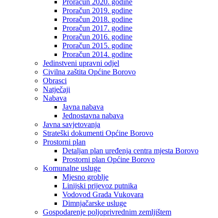
Proračun 2020. godine
Proračun 2019. godine
Proračun 2018. godine
Proračun 2017. godine
Proračun 2016. godine
Proračun 2015. godine
Proračun 2014. godine
Jedinstveni upravni odjel
Civilna zaštita Općine Borovo
Obrasci
Natječaji
Nabava
Javna nabava
Jednostavna nabava
Javna savjetovanja
Strateški dokumenti Općine Borovo
Prostorni plan
Detaljan plan uređenja centra mjesta Borovo
Prostorni plan Općine Borovo
Komunalne usluge
Mjesno groblje
Linijski prijevoz putnika
Vodovod Grada Vukovara
Dimnjačarske usluge
Gospodarenje poljoprivrednim zemljištem