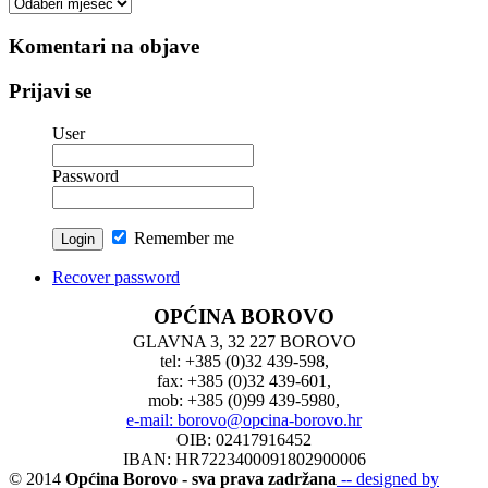
Arhiva
vesti
Komentari na objave
Prijavi se
User
Password
Remember me
Recover password
OPĆINA BOROVO
GLAVNA 3, 32 227 BOROVO
tel: +385 (0)32 439-598,
fax: +385 (0)32 439-601,
mob: +385 (0)99 439-5980,
e-mail: borovo@opcina-borovo.hr
OIB: 02417916452
IBAN: HR7223400091802900006
© 2014
Općina Borovo - sva prava zadržana
-- designed by