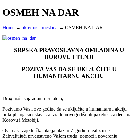
OSMEH NA DAR
Home
→
aktivnosti meštana
→
OSMEH NA DAR
SRPSKA PRAVOSLAVNA OMLADINA U
BOROVU I TENJI
POZIVA VAS DA SE UKLjUČITE U
HUMANITARNU AKCIJU
Dragi naši sugrađani i prijatelјi,
Pozivamo Vas i ove godine da se uklјučite u humanitarnu akciju
prikuplјanja sredstava za izradu novogodišnjih paketića za decu na
Kosovu i Metohiji.
Ova naša zajednička akcija ulazi u 7. godinu realizacije.
Zahvalјujući prvenstveno Vašem trudu, pomoći i poverenju,