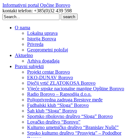
Informativni portal Općine Borovo
kontakt telefon: +385(0)32 439 598
Search
for:
O nama
Lokalna uprava
Istorija Borova
Privreda
Geoprometni položaj
Aktuelno
Arhiva događaja
Pravni subjekti
Projekt centar Borovo
EKO-DUNAV Borovo
Dječji vrtić ZLATOKOSA Borovo
Vijeće srpske nacionalne manjine Opštine Borovo
Radio Borovo – Rapsodija d.o.o.
Poljoprivredna zadruga Brestove međe
Fudbalski klub “Sloga” Borovo
Šah klub “Sloga” Borovo
Sportsko ribolovno društvo “Sloga” Borovo
Lovačko društvo “Borovo”
Kulturno umetničko društvo “Branislav Nušić”
Srpsko kulturno društvo “Prosvjeta” – Pododbor