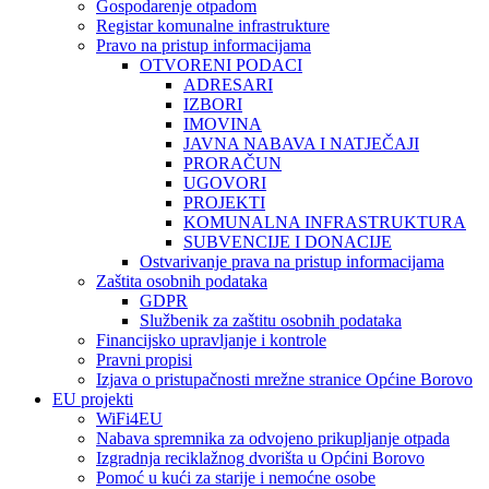
Gospodarenje otpadom
Registar komunalne infrastrukture
Pravo na pristup informacijama
OTVORENI PODACI
ADRESARI
IZBORI
IMOVINA
JAVNA NABAVA I NATJEČAJI
PRORAČUN
UGOVORI
PROJEKTI
KOMUNALNA INFRASTRUKTURA
SUBVENCIJE I DONACIJE
Ostvarivanje prava na pristup informacijama
Zaštita osobnih podataka
GDPR
Službenik za zaštitu osobnih podataka
Financijsko upravljanje i kontrole
Pravni propisi
Izjava o pristupačnosti mrežne stranice Općine Borovo
EU projekti
WiFi4EU
Nabava spremnika za odvojeno prikupljanje otpada
Izgradnja reciklažnog dvorišta u Općini Borovo
Pomoć u kući za starije i nemoćne osobe