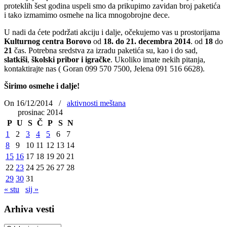
proteklih šest godina uspeli smo da prikupimo zavidan broj paketića
i tako izmamimo osmehe na lica mnogobrojne dece.
U nadi da ćete podržati akciju i dalјe, očekujemo vas u prostorijama
Kulturnog centra Borovo
od
18. do 21. decembra 2014
. od
18
do
21
čas. Potrebna sredstva za izradu paketića su, kao i do sad,
slatkiši
,
školski pribor i igračke
. Ukoliko imate nekih pitanja,
kontaktirajte nas ( Goran 099 570 7500, Jelena 091 516 6628).
Širimo osmehe i dalјe!
On 16/12/2014
/
aktivnosti meštana
prosinac 2014
P
U
S
Č
P
S
N
1
2
3
4
5
6
7
8
9
10
11
12
13
14
15
16
17
18
19
20
21
22
23
24
25
26
27
28
29
30
31
« stu
sij »
Arhiva vesti