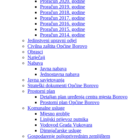
Proračun 2020. godine
Proračun 2019. godine
Proračun 2018. godine
Proračun 2017. godine
Proračun 2016. godine
Proračun 2015. godine
Proračun 2014. godine
Jedinstveni upravni odjel
Civilna zaštita Općine Borovo
Obrasci
Natječaji
Nabava
Javna nabava
Jednostavna nabava
Javna savjetovanja
Strateški dokumenti Općine Borovo
Prostorni plan
Detaljan plan uređenja centra mjesta Borovo
Prostorni plan Općine Borovo
Komunalne usluge
Mjesno groblje
Linijski prijevoz putnika
Vodovod Grada Vukovara
Dimnjačarske usluge
Gospodarenje poljoprivrednim zemljištem