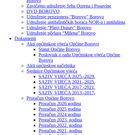
Borovo
Zavičajno udruženje Srba Ozrena i Posavine
DVD BOROVO
Udruženje penzionera “Borovo” Borovo
Udruženje antifašističkih boraca NOR-a i antifašista
Udruženje “Plavi Dunav” Borovo
Udruženje pčelara “Milena” Borovo
Dokumenti
Akti općinskog vijeća Općine Borovo
Statut Općine Borovo
Poslovnik o radu Općinskog vijeća Općine
Borovo
Akti općinskog načelnika
Sjednice Općinskog vijeća
SAZIV VIJEĆA 2025.-2029.
SAZIV VIJEĆA 2021.-2025.
SAZIV VIJEĆA 2017.-2021.
SAZIV VIJEĆA 2013.-2017.
Proračun Općine Borovo
Proračun 2026 godinu
Proračun 2025 godina
Proračun 2024 godina
Proračun 2023. godina
Proračun 2022. godina
Proračun 2021. godina