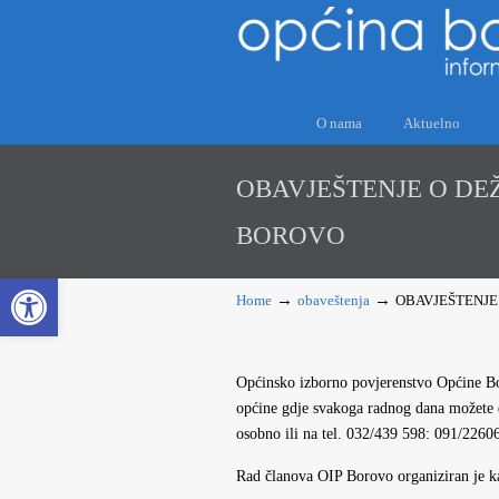
O nama
Aktuelno
OBAVJEŠTENJE O DE
BOROVO
Open toolbar
→
→
Home
obaveštenja
OBAVJEŠTENJE
Općinsko izborno povjerenstvo Općine Bor
općine gdje svakoga radnog dana možete 
osobno ili na tel. 032/439 598: 091/2260
Rad članova OIP Borovo organiziran je ka