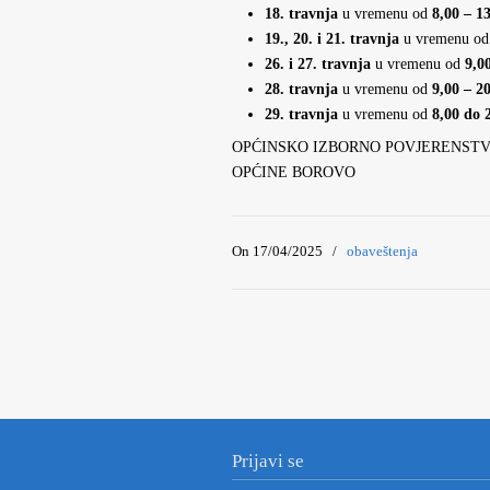
18. travnja
u vremenu od
8,00 – 1
19., 20. i 21. travnja
u vremenu o
26. i 27. travnja
u vremenu od
9,0
28. travnja
u vremenu od
9,00 – 2
29. travnja
u vremenu od
8,00 do 
OPĆINSKO IZBORNO POVJERENST
OPĆINE BOROVO
On 17/04/2025
/
obaveštenja
Prijavi se