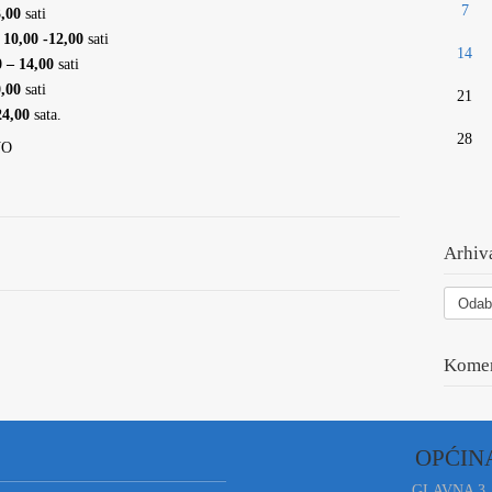
7
3,00
sati
d
10,00 -12,00
sati
14
0 – 14,00
sati
0,00
sati
21
24,00
sata.
28
VO
Arhiva
Arhiva
vesti
Komen
OPĆIN
GLAVNA 3,