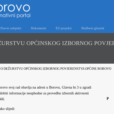
Pravni subjekti
Dokumenti
EU projekti
Službeni glasnik
ŽURSTVU OPĆINSKOG IZBORNOG POVJE
 O DEŽURSTVU OPĆINSKOG IZBORNOG POVJERENSTVA OPĆINE BOROVO
ovo svoj rad obavlja na adresi u Borovu, Glavna br.3 u zgradi
dobiti informacije neophodne za provedbu izbornih aktivnosti
P
666.
ko slijedi: