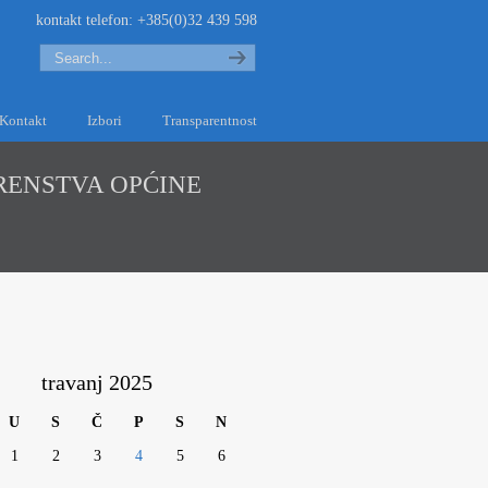
kontakt telefon: +385(0)32 439 598
Search
Kontakt
Izbori
Transparentnost
RENSTVA OPĆINE
travanj 2025
U
S
Č
P
S
N
1
2
3
4
5
6