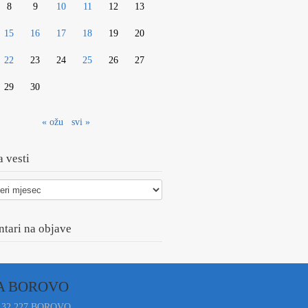
8
9
10
11
12
13
15
16
17
18
19
20
22
23
24
25
26
27
29
30
« ožu
svi »
 vesti
tari na objave
A BOROVO
 32 227 BOROVO