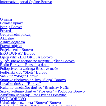
Informativni portal Općine Borovo
O nama
Lokalna uprava
Istorija Borova
Privreda
Geoprometni položaj
Aktuelno
Arhiva događaja
Pravni subjekti
Projekt centar Borovo
EKO-DUNAV Borovo
Dječji vrtić ZLATOKOSA Borovo
Vijeće srpske nacionalne manjine Opštine Borovo
Radio Borovo – Rapsodija d.o.o.
Poljoprivredna zadruga Brestove međe
Fudbalski klub “Sloga” Borovo
Šah klub “Sloga” Borovo
Sportsko ribolovno društvo “Sloga” Borovo
Lovačko društvo “Borovo”
Kulturno umetničko društvo “Branislav Nušić”
Srpsko kulturno društvo “Prosvjeta” – Pododbor Borovo
Zavičajno udruženje Srba Ozrena i Posavine
DVD BOROVO
Udruženje penzionera “Borovo” Borovo