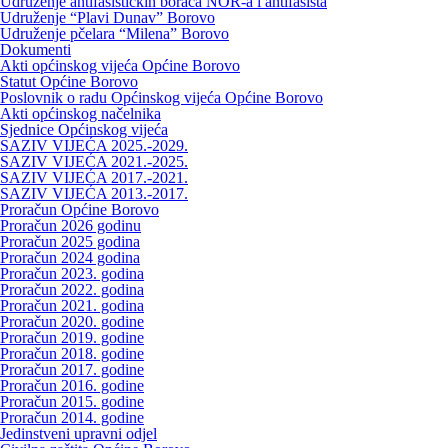
Udruženje antifašističkih boraca NOR-a i antifašista
Udruženje “Plavi Dunav” Borovo
Udruženje pčelara “Milena” Borovo
Dokumenti
Akti općinskog vijeća Općine Borovo
Statut Općine Borovo
Poslovnik o radu Općinskog vijeća Općine Borovo
Akti općinskog načelnika
Sjednice Općinskog vijeća
SAZIV VIJEĆA 2025.-2029.
SAZIV VIJEĆA 2021.-2025.
SAZIV VIJEĆA 2017.-2021.
SAZIV VIJEĆA 2013.-2017.
Proračun Općine Borovo
Proračun 2026 godinu
Proračun 2025 godina
Proračun 2024 godina
Proračun 2023. godina
Proračun 2022. godina
Proračun 2021. godina
Proračun 2020. godine
Proračun 2019. godine
Proračun 2018. godine
Proračun 2017. godine
Proračun 2016. godine
Proračun 2015. godine
Proračun 2014. godine
Jedinstveni upravni odjel