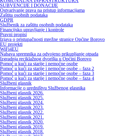
KOMUNALNA INFRASTRUKTURA
SUBVENCIJE I DONACIJE
Ostvarivanje prava na pristup informacijama
Zaštita osobnih podataka
GDPR
Službenik za zaštitu osobnih podataka
Financijsko upravljanje i kontrole
Pravni propisi
Izjava o pristupačnosti mrežne stranice Općine Borovo
EU projekti
WiFi4EU
Nabava spremnika za odvojeno prikupljanje otpada
Izgradnja reciklažnog dvorišta u Općini Borovo
Pomoć u kući za starije i nemoćne osobe
Pomoć u kući za starije i nemoćne osobe – faza 2
Pomoć u kući za starije i nemoćne osobe – faza 3
Pomoć u kući za starije i nemoćne osobe – faza 4
Službeni glasnik
Informacije o uredništvu Službenog glasnika
Službeni glasnik 2026.
Službeni glasnik 2025.
Službeni glasnik 2024.
Službeni glasnik 2023.
Službeni glasnik 2022.
Službeni glasnik 2021.
Službeni glasnik 2020.
Službeni glasnik 2019.
Službeni glasnik 2018.