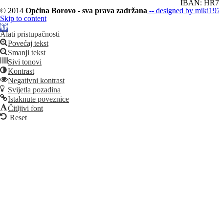
IBAN: HR7
© 2014
Općina Borovo - sva prava zadržana
-- designed by miki197
Skip to content
Open
toolbar
Alati pristupačnosti
Povećaj tekst
Smanji tekst
Sivi tonovi
Kontrast
Negativni kontrast
Svijetla pozadina
Istaknute poveznice
Čitljivi font
Reset