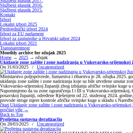
Službeni glasnik 2017.
Službeni glasnik 2016.
Službeni glasnik 2015.
Kontakt
Izbori
Lokalni izbori 2025
Predsjednički izbori 2024
Izbori za EU parlament
Izbori za zastupnike u Hrvatski sabor 2024
Lokalni izbori 2021
Transparentnost
Monthly archive for ožujak 2025
Home
→
2025
→
ožujak
Ukidanje zone zaštite i zone nadziranja u Vukovarsko-srijemskoj 
On 31/03/2025
/
Uncategorized
Ministarstvo poljoprivrede, šumarstva i ribarstva je 28. ožujka 2025. g
ukidanju zone zaštite i zone nadziranja koje su bile utvrđene unutar zon
Vukovarsko-srijemskoj županiji zbog izbijanja afričke svinjske kuge u 
Napominjemo da su zone ograničenja I i III u Vukovarsko-srijemskoj, 
posavskoj županiji, određene Rješenjem od 22. studenog 2024. godine, i
provode stroge mjere kontrole afričke svinjske kuge u skladu s Nar
čitati
Ukidanje zone zaštite i zone nadziranja u Vukovarsko-srijemskoj 
pročitaj više
→
Back to Top
Proljetna sustavna deratizacija
On 28/03/2025
/
Uncategorized