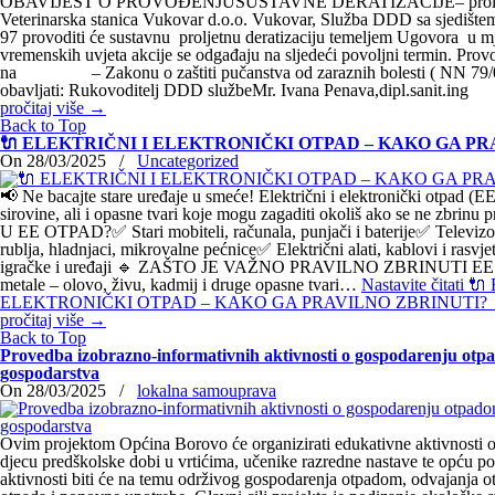
OBAVIJEST O PROVOĐENJUSUSTAVNE DERATIZACIJE– proljetna
Veterinarska stanica Vukovar d.o.o. Vukovar, Služba DDD sa sjedištem
97 provoditi će sustavnu proljetnu deratizaciju temeljem Ugovora u mj
vremenskih uvjeta akcije se odgađaju na sljedeći povoljni termin. Provo
na – Zakonu o zaštiti pučanstva od zaraznih bolesti ( NN 79/07 
obavljati: Rukovoditelj DDD službeMr. Ivana Penava,dipl.sanit.ing
pročitaj više
→
Back to Top
🔌 ELEKTRIČNI I ELEKTRONIČKI OTPAD – KAKO GA PR
On 28/03/2025
/
Uncategorized
📢 Ne bacajte stare uređaje u smeće! Električni i elektronički otpad (EE
sirovine, ali i opasne tvari koje mogu zagaditi okoliš ako se ne zbr
U EE OTPAD?✅ Stari mobiteli, računala, punjači i baterije✅ Televizori
rublja, hladnjaci, mikrovalne pećnice✅ Električni alati, kablovi i rasvj
igračke i uređaji 🔹 ZAŠTO JE VAŽNO PRAVILNO ZBRINUTI EE 
metale – olovo, živu, kadmij i druge opasne tvari…
Nastavite čitati
🔌 
ELEKTRONIČKI OTPAD – KAKO GA PRAVILNO ZBRINUTI? 
pročitaj više
→
Back to Top
Provedba izobrazno-informativnih aktivnosti o gospodarenju ot
gospodarstva
On 28/03/2025
/
lokalna samouprava
Ovim projektom Općina Borovo će organizirati edukativne aktivnosti 
djecu predškolske dobi u vrtićima, učenike razredne nastave te opću p
aktivnosti biti će na temu održivog gospodarenja otpadom, odvajanja o