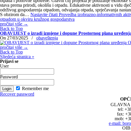
otpada i ponovne upotrebe. Glavni cilj projekta je podizanje ekološke sv
stava prema prirodi, okolišu i otpadu. Edukativne aktivnosti u vidu dječ
održivog gospodarenja otpadom, odvajanja otpada, sprječavanja nastan
S obzirom da…
Nastavite čitati
Provedba izobrazno-informativnih akti
otpadom u okviru kružnog gospodarstva
pročitaj više
→
Back to Top
OBAVIJEST o izradi izmjene i dopune Prostornog plana uređenj
On 27/03/2025
/
obaveštenja
pročitaj više
→
Back to Top
Sljedeća stranica »
Prijavi se
User
Password
Remember me
Recover password
OPĆ
GLAVNA 
tel: +3
fax: +3
mob: +3
e-mail: bo
OIB