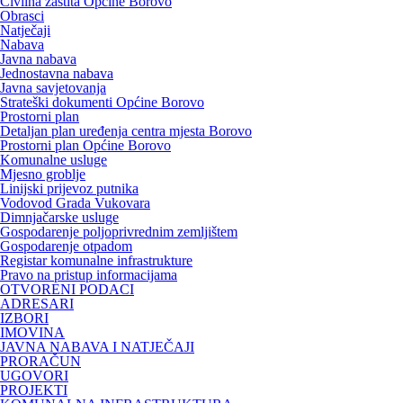
Civilna zaštita Općine Borovo
Obrasci
Natječaji
Nabava
Javna nabava
Jednostavna nabava
Javna savjetovanja
Strateški dokumenti Općine Borovo
Prostorni plan
Detaljan plan uređenja centra mjesta Borovo
Prostorni plan Općine Borovo
Komunalne usluge
Mjesno groblje
Linijski prijevoz putnika
Vodovod Grada Vukovara
Dimnjačarske usluge
Gospodarenje poljoprivrednim zemljištem
Gospodarenje otpadom
Registar komunalne infrastrukture
Pravo na pristup informacijama
OTVORENI PODACI
ADRESARI
IZBORI
IMOVINA
JAVNA NABAVA I NATJEČAJI
PRORAČUN
UGOVORI
PROJEKTI