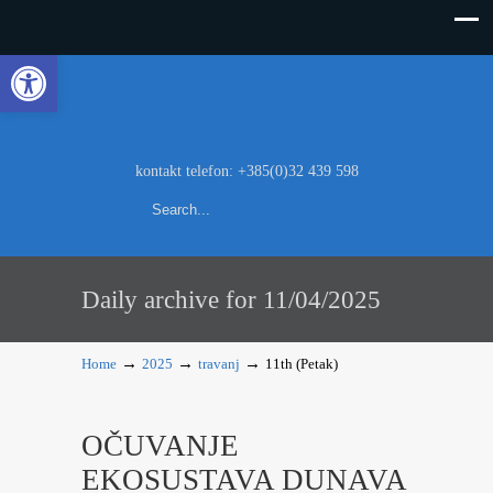
Open toolbar
kontakt telefon: +385(0)32 439 598
Daily archive for 11/04/2025
→
→
→
Home
2025
travanj
11th (Petak)
OČUVANJE
EKOSUSTAVA DUNAVA