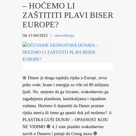
– HOĆEMO LI
ZAŠTITITI PLAVI BISER
EUROPE?
On 11/04/2025
/
obaveštenja
🚨 Dunav je druga najduža rijeka u Europi, izvor
pitke vode, hrane i energije za više od 80 milijuna
ljudi. No, umjesto da ga čuvamo, svakodnevno ga
zagađujemo plastikom, kemikalijama i otpadnim
vodama. Hoćemo li dopustiti da Dunav postane
rijeka smeća ili ćemo ga spasiti dok još možemo? ⚠
PLASTIKA GUŠI DUNAV – OPASNOST KOJU
NE VIDIMO 🛑 4,1 tone plastike svakodnevno
završi u Dunavu i putuje do Crnog mora.🛑