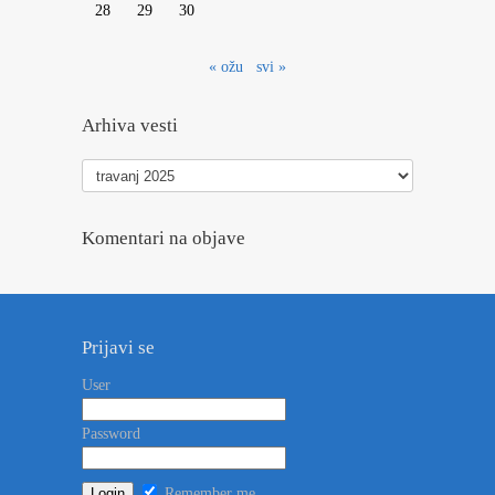
28
29
30
« ožu
svi »
Arhiva vesti
Arhiva
vesti
Komentari na objave
Prijavi se
User
Password
Remember me