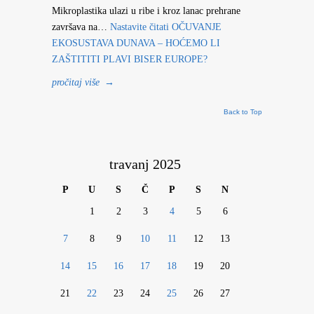
Mikroplastika ulazi u ribe i kroz lanac prehrane
završava na…
Nastavite čitati
OČUVANJE
EKOSUSTAVA DUNAVA – HOĆEMO LI
ZAŠTITITI PLAVI BISER EUROPE?
pročitaj više
→
Back to Top
travanj 2025
P
U
S
Č
P
S
N
1
2
3
4
5
6
7
8
9
10
11
12
13
14
15
16
17
18
19
20
21
22
23
24
25
26
27