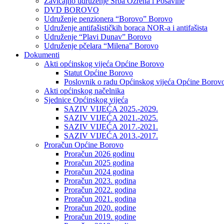
Zavičajno udruženje Srba Ozrena i Posavine
DVD BOROVO
Udruženje penzionera “Borovo” Borovo
Udruženje antifašističkih boraca NOR-a i antifašista
Udruženje “Plavi Dunav” Borovo
Udruženje pčelara “Milena” Borovo
Dokumenti
Akti općinskog vijeća Općine Borovo
Statut Općine Borovo
Poslovnik o radu Općinskog vijeća Općine Borov
Akti općinskog načelnika
Sjednice Općinskog vijeća
SAZIV VIJEĆA 2025.-2029.
SAZIV VIJEĆA 2021.-2025.
SAZIV VIJEĆA 2017.-2021.
SAZIV VIJEĆA 2013.-2017.
Proračun Općine Borovo
Proračun 2026 godinu
Proračun 2025 godina
Proračun 2024 godina
Proračun 2023. godina
Proračun 2022. godina
Proračun 2021. godina
Proračun 2020. godine
Proračun 2019. godine