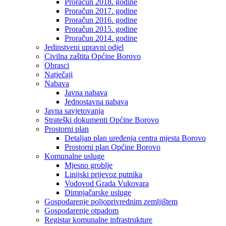
Proračun 2018. godine
Proračun 2017. godine
Proračun 2016. godine
Proračun 2015. godine
Proračun 2014. godine
Jedinstveni upravni odjel
Civilna zaštita Općine Borovo
Obrasci
Natječaji
Nabava
Javna nabava
Jednostavna nabava
Javna savjetovanja
Strateški dokumenti Općine Borovo
Prostorni plan
Detaljan plan uređenja centra mjesta Borovo
Prostorni plan Općine Borovo
Komunalne usluge
Mjesno groblje
Linijski prijevoz putnika
Vodovod Grada Vukovara
Dimnjačarske usluge
Gospodarenje poljoprivrednim zemljištem
Gospodarenje otpadom
Registar komunalne infrastrukture