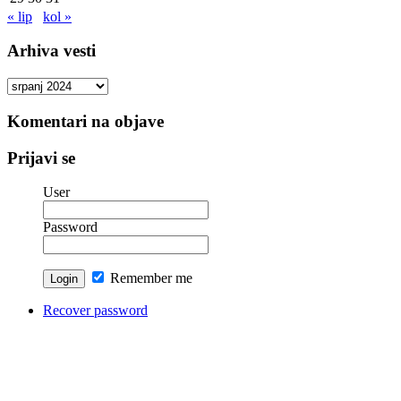
« lip
kol »
Arhiva vesti
Arhiva
vesti
Komentari na objave
Prijavi se
User
Password
Remember me
Recover password