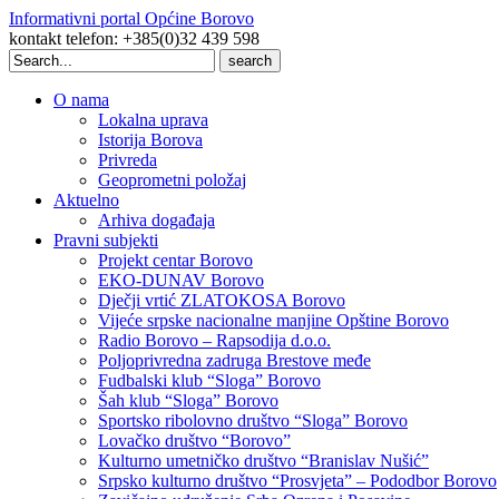
Informativni portal Općine Borovo
kontakt telefon: +385(0)32 439 598
Search
for:
O nama
Lokalna uprava
Istorija Borova
Privreda
Geoprometni položaj
Aktuelno
Arhiva događaja
Pravni subjekti
Projekt centar Borovo
EKO-DUNAV Borovo
Dječji vrtić ZLATOKOSA Borovo
Vijeće srpske nacionalne manjine Opštine Borovo
Radio Borovo – Rapsodija d.o.o.
Poljoprivredna zadruga Brestove međe
Fudbalski klub “Sloga” Borovo
Šah klub “Sloga” Borovo
Sportsko ribolovno društvo “Sloga” Borovo
Lovačko društvo “Borovo”
Kulturno umetničko društvo “Branislav Nušić”
Srpsko kulturno društvo “Prosvjeta” – Pododbor Borovo