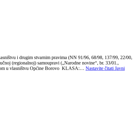
ništvu i drugim stvarnim pravima (NN 91/96, 68/98, 137/99, 22/00,
ručnoj (regionalnoj) samoupravi („Narodne novine“, br. 33/01.,
imovinom u vlasništvu Općine Borovo KLASA:…
Nastavite čitati
Javni