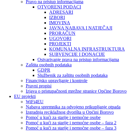
Pravo na pristup informacijama
OTVORENI PODACI
ADRESARI
IZBORI
IMOVINA
JAVNA NABAVA I NATJEČAJI
PRORAČUN
UGOVORI
PROJEKTI
KOMUNALNA INFRASTRUKTURA
SUBVENCIJE I DONACIJE
Ostvarivanje prava na pristup informacijama
Zaštita osobnih podataka
GDPR
Službenik za zaštitu osobnih podataka
Financijsko upravljanje i kontrole
Pravni propisi
Izjava o pristupačnosti mrežne stranice Općine Borovo
EU projekti
WiFi4EU
Nabava spremnika za odvojeno prikupljanje otpada
Izgradnja reciklažnog dvorišta u Općini Borovo
Pomoć u kući za starije i nemoćne osobe
Pomoć u kući za starije i nemoćne osobe – faza 2
Pomoć u kući za starije i nemoćne osobe – faza 3