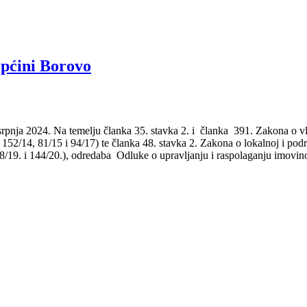
Općini Borovo
 2024. Na temelju članka 35. stavka 2. i članka 391. Zakona o vlas
 152/14, 81/15 i 94/17) te članka 48. stavka 2. Zakona o lokalnoj i pod
7., 98/19. i 144/20.), odredaba Odluke o upravljanju i raspolaganju 