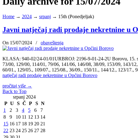
Daily archive for 15/07/2024
Home
→
2024
→
srpanj
→
15th (Ponedjeljak)
Javni natječaj radi prodaje nekretnine u 
On 15/07/2024
/
obaveštenja
KLASA: 940-02/24-01/01URBROJ: 2196-9-01-24-2U Borovu, 15. srpnja
73/00, 129/00, 114/01, 79/06, 141/06, 146/08, 38/09, 153/09, 143/12,
60/01., 129/05., 109/07., 125/08., 36/09., 150/11., 144/12., 123/1
natječaj radi prodaje nekretnine u Općini Borovo
pročitaj više
→
Back to Top
srpanj 2024
P
U
S
Č
P
S
N
1
2
3
4
5
6
7
8
9
10
11
12
13
14
15
16
17
18
19
20
21
22
23
24
25
26
27
28
29
30
31