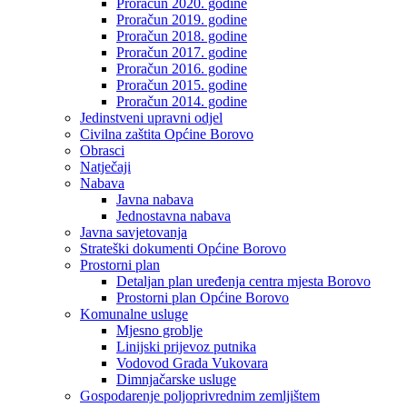
Proračun 2020. godine
Proračun 2019. godine
Proračun 2018. godine
Proračun 2017. godine
Proračun 2016. godine
Proračun 2015. godine
Proračun 2014. godine
Jedinstveni upravni odjel
Civilna zaštita Općine Borovo
Obrasci
Natječaji
Nabava
Javna nabava
Jednostavna nabava
Javna savjetovanja
Strateški dokumenti Općine Borovo
Prostorni plan
Detaljan plan uređenja centra mjesta Borovo
Prostorni plan Općine Borovo
Komunalne usluge
Mjesno groblje
Linijski prijevoz putnika
Vodovod Grada Vukovara
Dimnjačarske usluge
Gospodarenje poljoprivrednim zemljištem