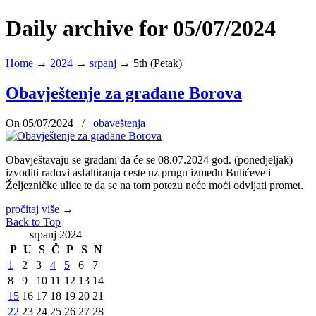
Daily archive for 05/07/2024
Home
→
2024
→
srpanj
→
5th (Petak)
Obavještenje za građane Borova
On 05/07/2024
/
obaveštenja
Obavještavaju se građani da će se 08.07.2024 god. (ponedjeljak)
izvoditi radovi asfaltiranja ceste uz prugu između Bulićeve i
Željezničke ulice te da se na tom potezu neće moći odvijati promet.
pročitaj više
→
Back to Top
srpanj 2024
P
U
S
Č
P
S
N
1
2
3
4
5
6
7
8
9
10
11
12
13
14
15
16
17
18
19
20
21
22
23
24
25
26
27
28