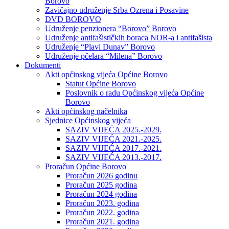
Borovo
Zavičajno udruženje Srba Ozrena i Posavine
DVD BOROVO
Udruženje penzionera “Borovo” Borovo
Udruženje antifašističkih boraca NOR-a i antifašista
Udruženje “Plavi Dunav” Borovo
Udruženje pčelara “Milena” Borovo
Dokumenti
Akti općinskog vijeća Općine Borovo
Statut Općine Borovo
Poslovnik o radu Općinskog vijeća Općine
Borovo
Akti općinskog načelnika
Sjednice Općinskog vijeća
SAZIV VIJEĆA 2025.-2029.
SAZIV VIJEĆA 2021.-2025.
SAZIV VIJEĆA 2017.-2021.
SAZIV VIJEĆA 2013.-2017.
Proračun Općine Borovo
Proračun 2026 godinu
Proračun 2025 godina
Proračun 2024 godina
Proračun 2023. godina
Proračun 2022. godina
Proračun 2021. godina