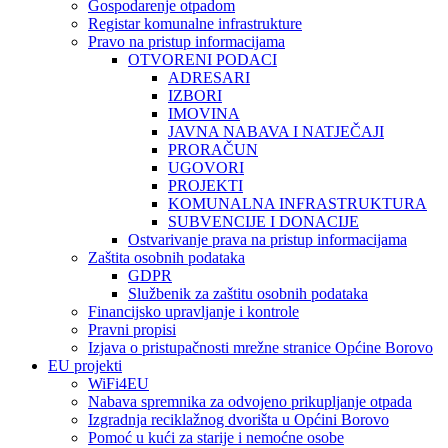
Gospodarenje otpadom
Registar komunalne infrastrukture
Pravo na pristup informacijama
OTVORENI PODACI
ADRESARI
IZBORI
IMOVINA
JAVNA NABAVA I NATJEČAJI
PRORAČUN
UGOVORI
PROJEKTI
KOMUNALNA INFRASTRUKTURA
SUBVENCIJE I DONACIJE
Ostvarivanje prava na pristup informacijama
Zaštita osobnih podataka
GDPR
Službenik za zaštitu osobnih podataka
Financijsko upravljanje i kontrole
Pravni propisi
Izjava o pristupačnosti mrežne stranice Općine Borovo
EU projekti
WiFi4EU
Nabava spremnika za odvojeno prikupljanje otpada
Izgradnja reciklažnog dvorišta u Općini Borovo
Pomoć u kući za starije i nemoćne osobe