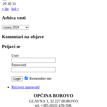
29
30
31
« lip
kol »
Arhiva vesti
Arhiva
vesti
Komentari na objave
Prijavi se
User
Password
Remember me
Recover password
OPĆINA BOROVO
GLAVNA 3, 32 227 BOROVO
tel: +385 (0)32 439-598,