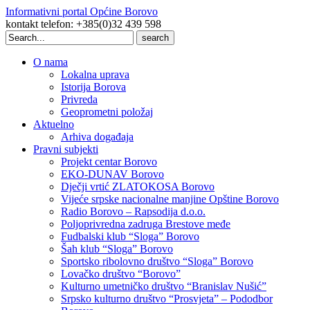
Informativni portal Općine Borovo
kontakt telefon: +385(0)32 439 598
Search
for:
O nama
Lokalna uprava
Istorija Borova
Privreda
Geoprometni položaj
Aktuelno
Arhiva događaja
Pravni subjekti
Projekt centar Borovo
EKO-DUNAV Borovo
Dječji vrtić ZLATOKOSA Borovo
Vijeće srpske nacionalne manjine Opštine Borovo
Radio Borovo – Rapsodija d.o.o.
Poljoprivredna zadruga Brestove međe
Fudbalski klub “Sloga” Borovo
Šah klub “Sloga” Borovo
Sportsko ribolovno društvo “Sloga” Borovo
Lovačko društvo “Borovo”
Kulturno umetničko društvo “Branislav Nušić”
Srpsko kulturno društvo “Prosvjeta” – Pododbor