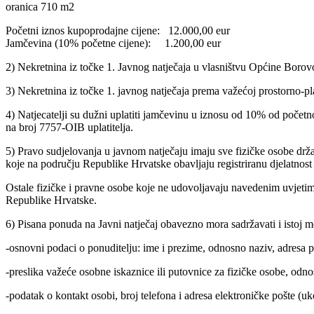
oranica 710 m2
Početni iznos kupoprodajne cijene: 12.000,00 eur
Jamčevina (10% početne cijene): 1.200,00 eur
2) Nekretnina iz točke 1. Javnog natječaja u vlasništvu Općine Bor
3) Nekretnina iz točke 1. javnog natječaja prema važećoj prostorno-
4) Natjecatelji su dužni uplatiti jamčevinu u iznosu od 10% od po
na broj 7757-OIB uplatitelja.
5) Pravo sudjelovanja u javnom natječaju imaju sve fizičke osobe držav
koje na području Republike Hrvatske obavljaju registriranu djelatnost 
Ostale fizičke i pravne osobe koje ne udovoljavaju navedenim uvjeti
Republike Hrvatske.
6) Pisana ponuda na Javni natječaj obavezno mora sadržavati i istoj mo
-osnovni podaci o ponuditelju: ime i prezime, odnosno naziv, adresa p
-preslika važeće osobne iskaznice ili putovnice za fizičke osobe, odn
-podatak o kontakt osobi, broj telefona i adresa elektroničke pošte (uk