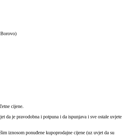
 Borovo)
četne cijene.
et da je pravodobna i potpuna i da ispunjava i sve ostale uvjete
jvišim iznosom ponuđene kupoprodajne cijene (uz uvjet da su