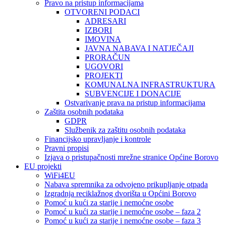
Pravo na pristup informacijama
OTVORENI PODACI
ADRESARI
IZBORI
IMOVINA
JAVNA NABAVA I NATJEČAJI
PRORAČUN
UGOVORI
PROJEKTI
KOMUNALNA INFRASTRUKTURA
SUBVENCIJE I DONACIJE
Ostvarivanje prava na pristup informacijama
Zaštita osobnih podataka
GDPR
Službenik za zaštitu osobnih podataka
Financijsko upravljanje i kontrole
Pravni propisi
Izjava o pristupačnosti mrežne stranice Općine Borovo
EU projekti
WiFi4EU
Nabava spremnika za odvojeno prikupljanje otpada
Izgradnja reciklažnog dvorišta u Općini Borovo
Pomoć u kući za starije i nemoćne osobe
Pomoć u kući za starije i nemoćne osobe – faza 2
Pomoć u kući za starije i nemoćne osobe – faza 3