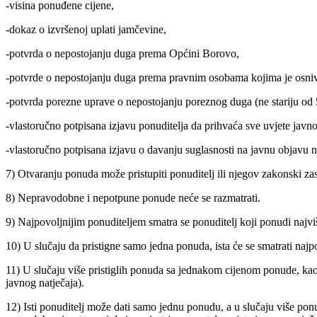
-visina ponuđene cijene,
-dokaz o izvršenoj uplati jamčevine,
-potvrda o nepostojanju duga prema Općini Borovo,
-potvrde o nepostojanju duga prema pravnim osobama kojima je o
-potvrda porezne uprave o nepostojanju poreznog duga (ne stariju od 
-vlastoručno potpisana izjavu ponuditelja da prihvaća sve uvjete javno
-vlastoručno potpisana izjavu o davanju suglasnosti na javnu objavu 
7) Otvaranju ponuda može pristupiti ponuditelj ili njegov zakonski z
8) Nepravodobne i nepotpune ponude neće se razmatrati.
9) Najpovoljnijim ponuditeljem smatra se ponuditelj koji ponudi najviš
10) U slučaju da pristigne samo jedna ponuda, ista će se smatrati naj
11) U slučaju više pristiglih ponuda sa jednakom cijenom ponude, kao n
javnog natječaja).
12) Isti ponuditelj može dati samo jednu ponudu, a u slučaju više pon