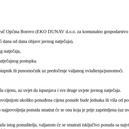
snivač Općina Borovo (EKO DUNAV d.o.o. za komunalno gospodarstvo
5 dana od dana objave javnog natječaja),
g natječaja,
natječajnog postupka.
astupnik ili punomoćnik uz predočenje valjanog ovlaštenja/punomoći.
u cijenu, uz uvjet da ispunjava i sve druge uvjete javnog natječaja.
povoljnijom ukoliko ponuđena cijena ponude bude jednaka ili viša od po
ajpovoljnija ponuda smatrat će se ona koja je prije zaprimljena (uz uvj
uda istog ponuditelja, valjanom će se smatrati isključivo ponuda sa na