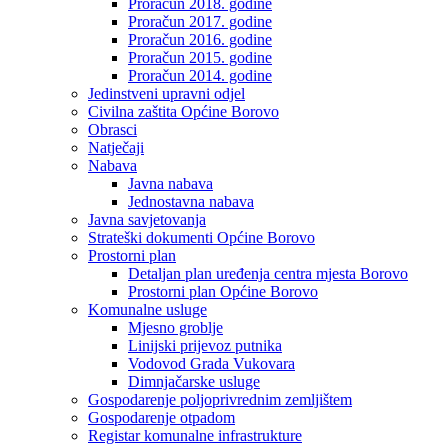
Proračun 2018. godine
Proračun 2017. godine
Proračun 2016. godine
Proračun 2015. godine
Proračun 2014. godine
Jedinstveni upravni odjel
Civilna zaštita Općine Borovo
Obrasci
Natječaji
Nabava
Javna nabava
Jednostavna nabava
Javna savjetovanja
Strateški dokumenti Općine Borovo
Prostorni plan
Detaljan plan uređenja centra mjesta Borovo
Prostorni plan Općine Borovo
Komunalne usluge
Mjesno groblje
Linijski prijevoz putnika
Vodovod Grada Vukovara
Dimnjačarske usluge
Gospodarenje poljoprivrednim zemljištem
Gospodarenje otpadom
Registar komunalne infrastrukture