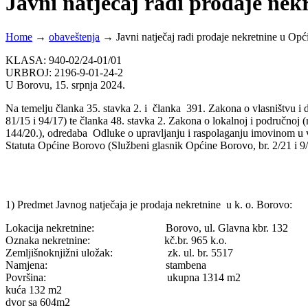
Javni natječaj radi prodaje nek
Home
→
obaveštenja
→
Javni natječaj radi prodaje nekretnine u Op
KLASA: 940-02/24-01/01
URBROJ: 2196-9-01-24-2
U Borovu, 15. srpnja 2024.
Na temelju članka 35. stavka 2. i članka 391. Zakona o vlasništvu i
81/15 i 94/17) te članka 48. stavka 2. Zakona o lokalnoj i područnoj (
144/20.), odredaba Odluke o upravljanju i raspolaganju imovinom u
Statuta Općine Borovo (Službeni glasnik Općine Borovo, br. 2/21 i 9/
1) Predmet Javnog natječaja je prodaja nekretnine u k. o. Borovo:
Lokacija nekretnine: Borovo, ul. Glavna kbr. 132
Oznaka nekretnine: kč.br. 965 k.o.
Zemljišnoknjižni uložak: zk. ul. br. 5517
Namjena: stambena
Površina: ukupna 1314 m2
kuća 132 m2
dvor sa 604m2