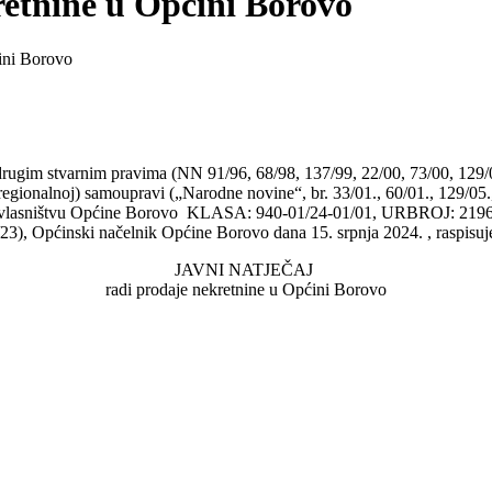
retnine u Općini Borovo
ćini Borovo
 drugim stvarnim pravima (NN 91/96, 68/98, 137/99, 22/00, 73/00, 129/
regionalnoj) samoupravi („Narodne novine“, br. 33/01., 60/01., 129/05.,
 vlasništvu Općine Borovo KLASA: 940-01/24-01/01, URBROJ: 2196-9-01
23), Općinski načelnik Općine Borovo dana 15. srpnja 2024. , raspisuje
JAVNI NATJEČAJ
radi prodaje nekretnine u Općini Borovo