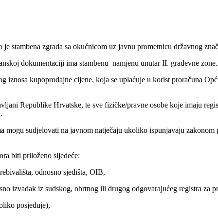
ovo je stambena zgrada sa okućnicom uz javnu prometnicu državnog zna
planskoj dokumentaciji ima stambenu namjenu unutar II. građevne zone.
četnog iznosa kupoprodajne cijene, koja se uplaćuje u korist prora
ljani Republike Hrvatske, te sve fizičke/pravne osobe koje imaju regist
.
ma mogu sudjelovati na javnom natječaju ukoliko ispunjavaju zakonom p
ra biti priloženo sljedeće:
rebivališta, odnosno sjedišta, OIB,
osno izvadak iz sudskog, obrtnog ili drugog odgovarajućeg registra za p
oliko posjeduje),