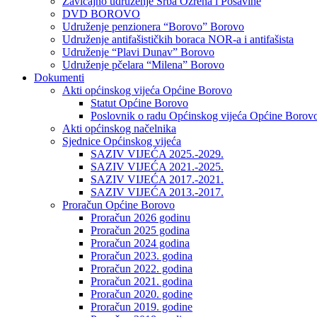
Zavičajno udruženje Srba Ozrena i Posavine
DVD BOROVO
Udruženje penzionera “Borovo” Borovo
Udruženje antifašističkih boraca NOR-a i antifašista
Udruženje “Plavi Dunav” Borovo
Udruženje pčelara “Milena” Borovo
Dokumenti
Akti općinskog vijeća Općine Borovo
Statut Općine Borovo
Poslovnik o radu Općinskog vijeća Općine Borov
Akti općinskog načelnika
Sjednice Općinskog vijeća
SAZIV VIJEĆA 2025.-2029.
SAZIV VIJEĆA 2021.-2025.
SAZIV VIJEĆA 2017.-2021.
SAZIV VIJEĆA 2013.-2017.
Proračun Općine Borovo
Proračun 2026 godinu
Proračun 2025 godina
Proračun 2024 godina
Proračun 2023. godina
Proračun 2022. godina
Proračun 2021. godina
Proračun 2020. godine
Proračun 2019. godine