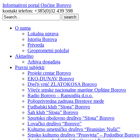
Informativni portal Općine Borovo
kontakt telefon: +385(0)32 439 598
Search
for:
O nama
Lokalna uprava
Istorija Borova
Privreda
Geoprometni položaj
Aktuelno
Arhiva događaja
Pravni subjekti
Projekt centar Borovo
EKO-DUNAV Borovo
Dječji vrtić ZLATOKOSA Borovo
Vijeće srpske nacionalne manjine Opštine Borovo
Radio Borovo – Rapsodija d.o.o.
Poljoprivredna zadruga Brestove međe
Fudbalski klub “Sloga” Borovo
Šah klub “Sloga” Borovo
Sportsko ribolovno društvo “Sloga” Borovo
Lovačko društvo “Borovo”
Kulturno umetničko društvo “Branislav Nušić”
Srpsko kulturno društvo “Prosvjeta” – Pododbor Borovo