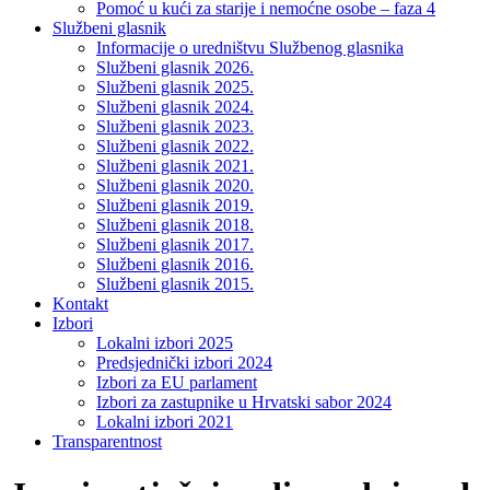
Pomoć u kući za starije i nemoćne osobe – faza 4
Službeni glasnik
Informacije o uredništvu Službenog glasnika
Službeni glasnik 2026.
Službeni glasnik 2025.
Službeni glasnik 2024.
Službeni glasnik 2023.
Službeni glasnik 2022.
Službeni glasnik 2021.
Službeni glasnik 2020.
Službeni glasnik 2019.
Službeni glasnik 2018.
Službeni glasnik 2017.
Službeni glasnik 2016.
Službeni glasnik 2015.
Kontakt
Izbori
Lokalni izbori 2025
Predsjednički izbori 2024
Izbori za EU parlament
Izbori za zastupnike u Hrvatski sabor 2024
Lokalni izbori 2021
Transparentnost