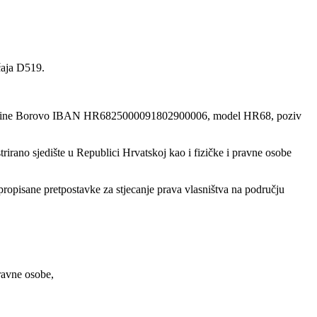
čaja D519.
čuna Općine Borovo IBAN HR6825000091802900006, model HR68, poziv
rirano sjedište u Republici Hrvatskoj kao i fizičke i pravne osobe
ropisane pretpostavke za stjecanje prava vlasništva na području
ravne osobe,