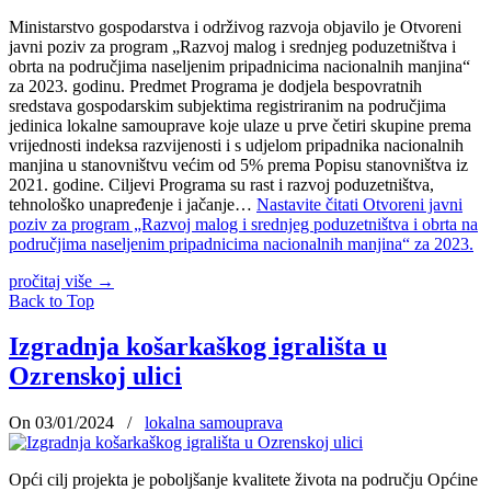
Ministarstvo gospodarstva i održivog razvoja objavilo je Otvoreni
javni poziv za program „Razvoj malog i srednjeg poduzetništva i
obrta na područjima naseljenim pripadnicima nacionalnih manjina“
za 2023. godinu. Predmet Programa je dodjela bespovratnih
sredstava gospodarskim subjektima registriranim na područjima
jedinica lokalne samouprave koje ulaze u prve četiri skupine prema
vrijednosti indeksa razvijenosti i s udjelom pripadnika nacionalnih
manjina u stanovništvu većim od 5% prema Popisu stanovništva iz
2021. godine. Ciljevi Programa su rast i razvoj poduzetništva,
tehnološko unapređenje i jačanje…
Nastavite čitati
Otvoreni javni
poziv za program „Razvoj malog i srednjeg poduzetništva i obrta na
područjima naseljenim pripadnicima nacionalnih manjina“ za 2023.
pročitaj više
→
Back to Top
Izgradnja košarkaškog igrališta u
Ozrenskoj ulici
On 03/01/2024
/
lokalna samouprava
Opći cilj projekta je poboljšanje kvalitete života na području Općine