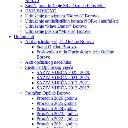
Borovo
Zavičajno udruženje Srba Ozrena i Posavine
DVD BOROVO
Udruženje penzionera “Borovo” Borovo
Udruženje antifašističkih boraca NOR-a i antifašista
Udruženje “Plavi Dunav” Borovo
Udruženje pčelara “Milena” Borovo
Dokumenti
Akti općinskog vijeća Općine Borovo
Statut Općine Borovo
Poslovnik o radu Općinskog vijeća Općine
Borovo
Akti općinskog načelnika
Sjednice Općinskog vijeća
SAZIV VIJEĆA 2025.-2029.
SAZIV VIJEĆA 2021.-2025.
SAZIV VIJEĆA 2017.-2021.
SAZIV VIJEĆA 2013.-2017.
Proračun Općine Borovo
Proračun 2026 godinu
Proračun 2025 godina
Proračun 2024 godina
Proračun 2023. godina
Proračun 2022. godina
Proračun 2021. godina