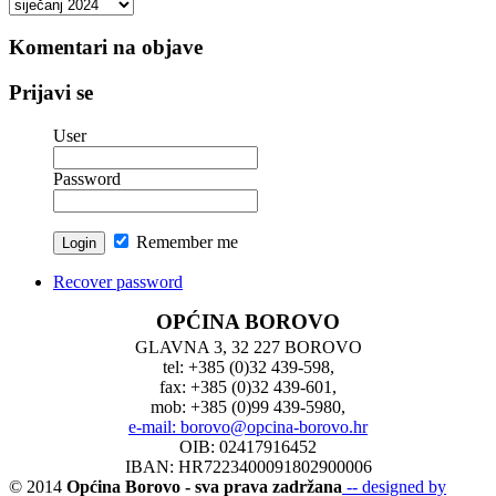
Arhiva
vesti
Komentari na objave
Prijavi se
User
Password
Remember me
Recover password
OPĆINA BOROVO
GLAVNA 3, 32 227 BOROVO
tel: +385 (0)32 439-598,
fax: +385 (0)32 439-601,
mob: +385 (0)99 439-5980,
e-mail: borovo@opcina-borovo.hr
OIB: 02417916452
IBAN: HR7223400091802900006
© 2014
Općina Borovo - sva prava zadržana
-- designed by