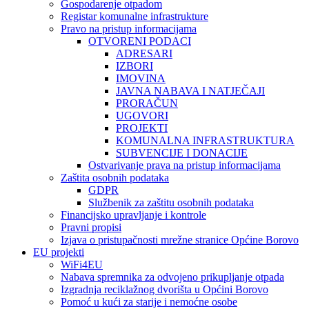
Gospodarenje otpadom
Registar komunalne infrastrukture
Pravo na pristup informacijama
OTVORENI PODACI
ADRESARI
IZBORI
IMOVINA
JAVNA NABAVA I NATJEČAJI
PRORAČUN
UGOVORI
PROJEKTI
KOMUNALNA INFRASTRUKTURA
SUBVENCIJE I DONACIJE
Ostvarivanje prava na pristup informacijama
Zaštita osobnih podataka
GDPR
Službenik za zaštitu osobnih podataka
Financijsko upravljanje i kontrole
Pravni propisi
Izjava o pristupačnosti mrežne stranice Općine Borovo
EU projekti
WiFi4EU
Nabava spremnika za odvojeno prikupljanje otpada
Izgradnja reciklažnog dvorišta u Općini Borovo
Pomoć u kući za starije i nemoćne osobe