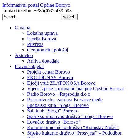
Informativni portal Općine Borovo
kontakt telefon: +385(0)32 439 598
Search
for:
O nama
Lokalna uprava
Istorija Borova
Privreda
Geoprometni položaj
Aktuelno
Arhiva događaja
Pravni subjekti
Projekt centar Borovo
EKO-DUNAV Borovo
Dječji vrtić ZLATOKOSA Borovo
Vijeće srpske nacionalne manjine Opštine Borovo
Radio Borovo – Rapsodija d.o.o.
Poljoprivredna zadruga Brestove međe
Fudbalski klub “Sloga” Borovo
Šah klub “Sloga” Borovo
Sportsko ribolovno društvo “Sloga” Borovo
Lovačko društvo “Borovo”
Kulturno umetničko društvo “Branislav Nušić”
Srpsko kulturno društvo “Prosvjeta” – Pododbor