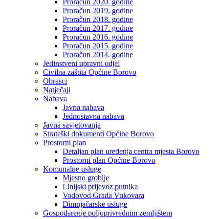
Proračun 2020. godine
Proračun 2019. godine
Proračun 2018. godine
Proračun 2017. godine
Proračun 2016. godine
Proračun 2015. godine
Proračun 2014. godine
Jedinstveni upravni odjel
Civilna zaštita Općine Borovo
Obrasci
Natječaji
Nabava
Javna nabava
Jednostavna nabava
Javna savjetovanja
Strateški dokumenti Općine Borovo
Prostorni plan
Detaljan plan uređenja centra mjesta Borovo
Prostorni plan Općine Borovo
Komunalne usluge
Mjesno groblje
Linijski prijevoz putnika
Vodovod Grada Vukovara
Dimnjačarske usluge
Gospodarenje poljoprivrednim zemljištem