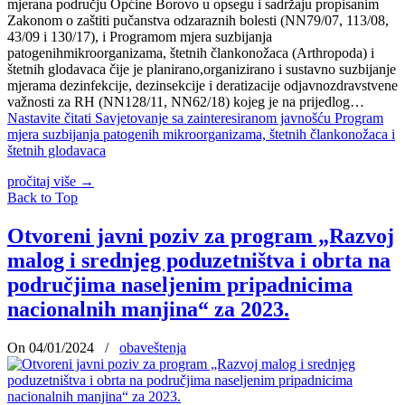
mjerana području Općine Borovo u opsegu i sadržaju propisanim
Zakonom o zaštiti pučanstva odzaraznih bolesti (NN79/07, 113/08,
43/09 i 130/17), i Programom mjera suzbijanja
patogenihmikroorganizama, štetnih člankonožaca (Arthropoda) i
štetnih glodavaca čije je planirano,organizirano i sustavno suzbijanje
mjerama dezinfekcije, dezinsekcije i deratizacije odjavnozdravstvene
važnosti za RH (NN128/11, NN62/18) kojeg je na prijedlog…
Nastavite čitati
Savjetovanje sa zainteresiranom javnošću Program
mjera suzbijanja patogenih mikroorganizama, štetnih člankonožaca i
štetnih glodavaca
pročitaj više
→
Back to Top
Otvoreni javni poziv za program „Razvoj
malog i srednjeg poduzetništva i obrta na
područjima naseljenim pripadnicima
nacionalnih manjina“ za 2023.
On 04/01/2024
/
obaveštenja