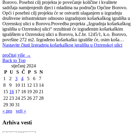
Borovo. Posebni cilj projekta je povećanje količine i kvalitete
sadržaja namijenjenih djeci i mladima na području Općine Borovo.
Opći i posebni cilj projekta će se ostvariti ulaganjem u izgradnju
društvene infrastrukture odnosno izgradnjom košarkaškog igrališta u
Ozrenskoj ulici u Borovu.Provedba projekta „Izgradnja košarkaškog
igrališta u Ozrenskoj ulici“ rezultirati će izgrađenim košarkaškim
igralištem u Ozrenskoj ulici u Borovu, k.č.br. 1245/1, k.o. Borovo,
površine 272 m2. Izgrađeno košarkaško igralište će, osim koša…
Nastavite čitati
Izgradnja košarkaškog igrališta u Ozrenskoj ulici
pročitaj više
→
Back to Top
siječanj 2024
P
U
S
Č
P
S
N
1
2
3
4
5
6
7
8
9
10
11
12
13
14
15
16
17
18
19
20
21
22
23
24
25
26
27
28
29
30
31
« pro
velj »
Arhiva vesti