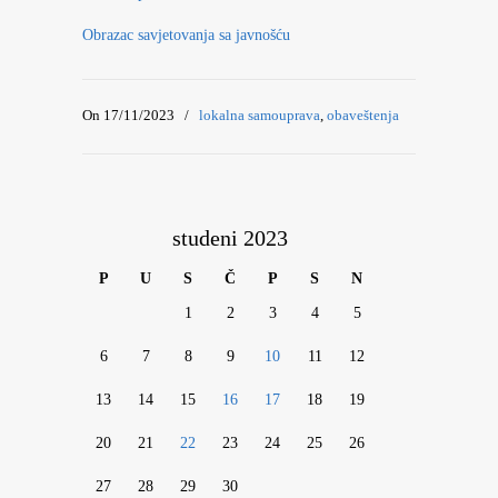
Obrazac savjetovanja sa javnošću
On 17/11/2023
/
lokalna samouprava
,
obaveštenja
studeni 2023
P
U
S
Č
P
S
N
1
2
3
4
5
6
7
8
9
10
11
12
13
14
15
16
17
18
19
20
21
22
23
24
25
26
27
28
29
30