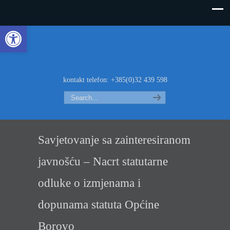
Open toolbar
kontakt telefon: +385(0)32 439 598
Search
Savjetovanje sa zainteresiranom
javnošću – Nacrt statutarne
odluke o izmjenama i
dopunama statuta Općine
Borovo