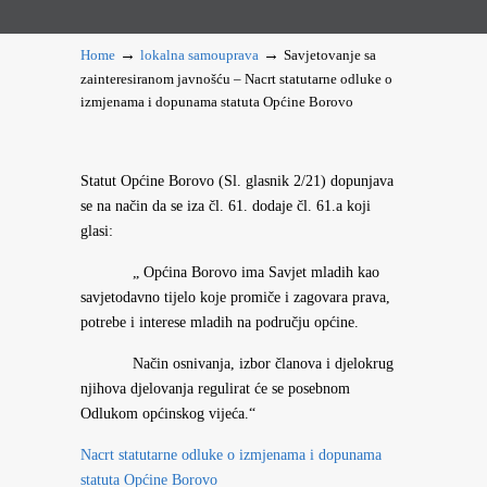
→
→
Home
lokalna samouprava
Savjetovanje sa
zainteresiranom javnošću – Nacrt statutarne odluke o
izmjenama i dopunama statuta Općine Borovo
Statut Općine Borovo (Sl. glasnik 2/21) dopunjava
se na način da se iza čl. 61. dodaje čl. 61.a koji
glasi:
„ Općina Borovo ima Savjet mladih kao
savjetodavno tijelo koje promiče i zagovara prava,
potrebe i interese mladih na području općine.
Način osnivanja, izbor članova i djelokrug
njihova djelovanja regulirat će se posebnom
Odlukom općinskog vijeća.“
Nacrt statutarne odluke o izmjenama i dopunama
statuta Općine Borovo