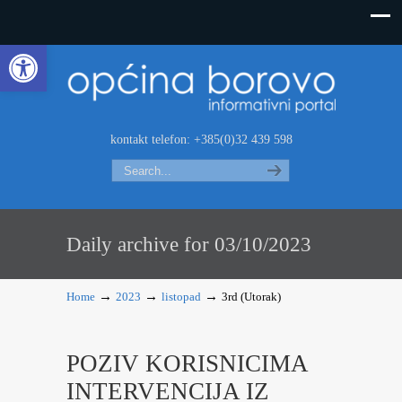
Open toolbar
kontakt telefon: +385(0)32 439 598
Search
Daily archive for 03/10/2023
→
→
→
Home
2023
listopad
3rd (Utorak)
POZIV KORISNICIMA
INTERVENCIJA IZ