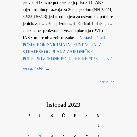
provedbi izravne potpore poljoprivredi i IAKS
mjera ruralnog razvoja za 2023. godinu (NN 25/23,
52/23 i 56/23) jedan od uvjeta za ostvarenje potpore
je dokaz o završenoj izobrazbi. Korisnici plaćanja za
eko sheme, proizvodno vezana plaćanja (PVP) i
IAKS mjere obvezni su svake…
Nastavite čitati
POZIV KORISNICIMA INTERVENCIJA IZ
STRATEŠKOG PLANA ZAJEDNIČKE
POLJOPRIVREDNE POLITIKE RH 2023. – 2027.
pročitaj više
→
Back to Top
listopad 2023
P
U
S
Č
P
S
N
1