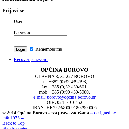
Prijavi se
User
Password
Remember me
Recover password
OPĆINA BOROVO
GLAVNA 3, 32 227 BOROVO
tel: +385 (0)32 439-598,
fax: +385 (0)32 439-601,
mob: +385 (0)99 439-5980,
e-mail: borovo@opcina-borovo.hr
OIB: 02417916452
IBAN: HR7223400091802900006
© 2014
Općina Borovo - sva prava zadržana
-- designed by
miki1973 --
Back to Top
Skip to content