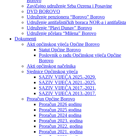
Borovo
Zavičajno udruženje Srba Ozrena i Posavine
DVD BOROVO
Udruženje penzionera “Borovo” Borovo
Udruženje antifašističkih boraca NOR-a i antifašista
Udruženje “Plavi Dunav” Borovo
Udruženje pčelara “Milena” Borovo
Dokumenti
Akti općinskog vijeća Općine Borovo
Statut Općine Borovo
Poslovnik o radu Općinskog vijeća Općine
Borovo
Akti općinskog načelnika
Sjednice Općinskog vijeća
SAZIV VIJEĆA 2025.-2029.
SAZIV VIJEĆA 2021.-2025.
SAZIV VIJEĆA 2017.-2021.
SAZIV VIJEĆA 2013.-2017.
Proračun Općine Borovo
Proračun 2026 godinu
Proračun 2025 godina
Proračun 2024 godina
Proračun 2023. godina
Proračun 2022. godina
Proračun 2021. godina