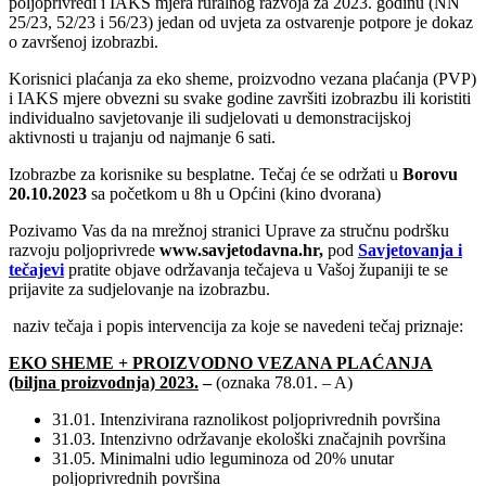
poljoprivredi i IAKS mjera ruralnog razvoja za 2023. godinu (NN
25/23, 52/23 i 56/23) jedan od uvjeta za ostvarenje potpore je dokaz
o završenoj izobrazbi.
Korisnici plaćanja za eko sheme, proizvodno vezana plaćanja (PVP)
i IAKS mjere obvezni su svake godine završiti izobrazbu ili koristiti
individualno savjetovanje ili sudjelovati u demonstracijskoj
aktivnosti u trajanju od najmanje 6 sati.
Izobrazbe za korisnike su besplatne. Tečaj će se održati u
Borovu
20.10.2023
sa početkom u 8h u Općini (kino dvorana)
Pozivamo Vas da na mrežnoj stranici Uprave za stručnu podršku
razvoju poljoprivrede
www.savjetodavna.hr,
pod
Savjetovanja i
tečajevi
pratite objave održavanja tečajeva u Vašoj županiji te se
prijavite za sudjelovanje na izobrazbu.
naziv tečaja i popis intervencija za koje se navedeni tečaj priznaje:
EKO SHEME + PROIZVODNO VEZANA PLAĆANJA
(biljna proizvodnja) 2023.
–
(oznaka 78.01. – A)
31.01. Intenzivirana raznolikost poljoprivrednih površina
31.03. Intenzivno održavanje ekološki značajnih površina
31.05. Minimalni udio leguminoza od 20% unutar
poljoprivrednih površina