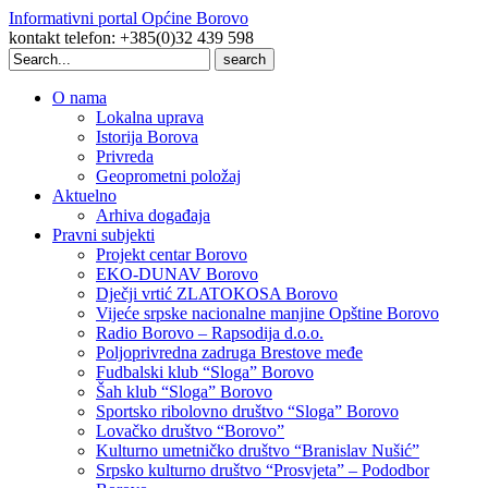
Informativni portal Općine Borovo
kontakt telefon: +385(0)32 439 598
Search
for:
O nama
Lokalna uprava
Istorija Borova
Privreda
Geoprometni položaj
Aktuelno
Arhiva događaja
Pravni subjekti
Projekt centar Borovo
EKO-DUNAV Borovo
Dječji vrtić ZLATOKOSA Borovo
Vijeće srpske nacionalne manjine Opštine Borovo
Radio Borovo – Rapsodija d.o.o.
Poljoprivredna zadruga Brestove međe
Fudbalski klub “Sloga” Borovo
Šah klub “Sloga” Borovo
Sportsko ribolovno društvo “Sloga” Borovo
Lovačko društvo “Borovo”
Kulturno umetničko društvo “Branislav Nušić”
Srpsko kulturno društvo “Prosvjeta” – Pododbor