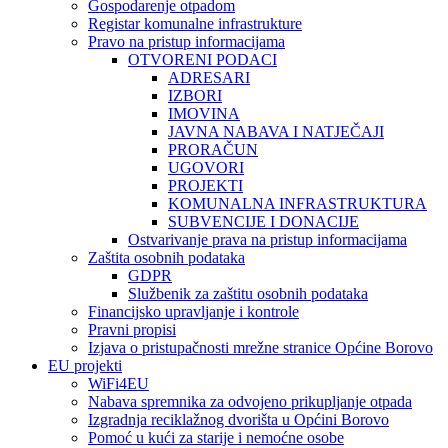
Gospodarenje otpadom
Registar komunalne infrastrukture
Pravo na pristup informacijama
OTVORENI PODACI
ADRESARI
IZBORI
IMOVINA
JAVNA NABAVA I NATJEČAJI
PRORAČUN
UGOVORI
PROJEKTI
KOMUNALNA INFRASTRUKTURA
SUBVENCIJE I DONACIJE
Ostvarivanje prava na pristup informacijama
Zaštita osobnih podataka
GDPR
Službenik za zaštitu osobnih podataka
Financijsko upravljanje i kontrole
Pravni propisi
Izjava o pristupačnosti mrežne stranice Općine Borovo
EU projekti
WiFi4EU
Nabava spremnika za odvojeno prikupljanje otpada
Izgradnja reciklažnog dvorišta u Općini Borovo
Pomoć u kući za starije i nemoćne osobe