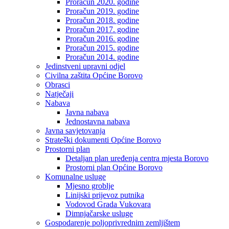
Proračun 2020. godine
Proračun 2019. godine
Proračun 2018. godine
Proračun 2017. godine
Proračun 2016. godine
Proračun 2015. godine
Proračun 2014. godine
Jedinstveni upravni odjel
Civilna zaštita Općine Borovo
Obrasci
Natječaji
Nabava
Javna nabava
Jednostavna nabava
Javna savjetovanja
Strateški dokumenti Općine Borovo
Prostorni plan
Detaljan plan uređenja centra mjesta Borovo
Prostorni plan Općine Borovo
Komunalne usluge
Mjesno groblje
Linijski prijevoz putnika
Vodovod Grada Vukovara
Dimnjačarske usluge
Gospodarenje poljoprivrednim zemljištem