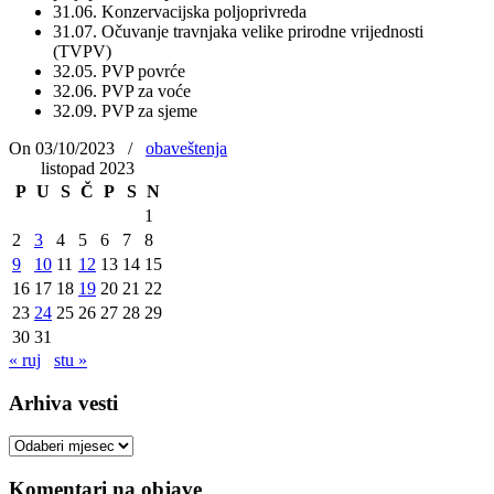
31.06. Konzervacijska poljoprivreda
31.07. Očuvanje travnjaka velike prirodne vrijednosti
(TVPV)
32.05. PVP povrće
32.06. PVP za voće
32.09. PVP za sjeme
On 03/10/2023
/
obaveštenja
listopad 2023
P
U
S
Č
P
S
N
1
2
3
4
5
6
7
8
9
10
11
12
13
14
15
16
17
18
19
20
21
22
23
24
25
26
27
28
29
30
31
« ruj
stu »
Arhiva vesti
Arhiva
vesti
Komentari na objave