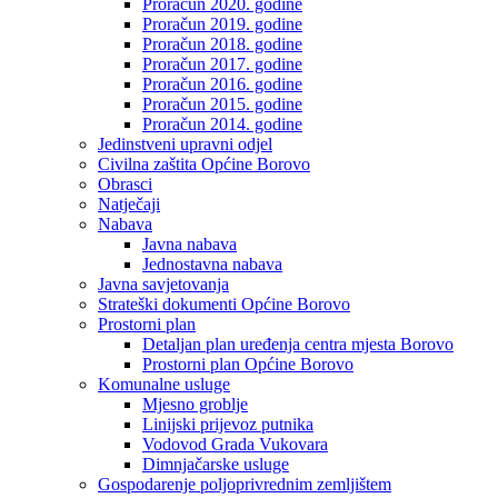
Proračun 2020. godine
Proračun 2019. godine
Proračun 2018. godine
Proračun 2017. godine
Proračun 2016. godine
Proračun 2015. godine
Proračun 2014. godine
Jedinstveni upravni odjel
Civilna zaštita Općine Borovo
Obrasci
Natječaji
Nabava
Javna nabava
Jednostavna nabava
Javna savjetovanja
Strateški dokumenti Općine Borovo
Prostorni plan
Detaljan plan uređenja centra mjesta Borovo
Prostorni plan Općine Borovo
Komunalne usluge
Mjesno groblje
Linijski prijevoz putnika
Vodovod Grada Vukovara
Dimnjačarske usluge
Gospodarenje poljoprivrednim zemljištem