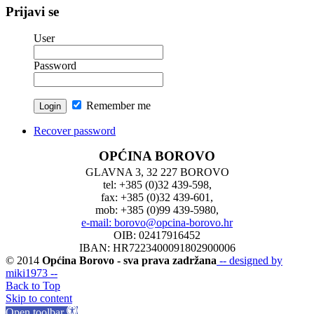
Prijavi se
User
Password
Remember me
Recover password
OPĆINA BOROVO
GLAVNA 3, 32 227 BOROVO
tel: +385 (0)32 439-598,
fax: +385 (0)32 439-601,
mob: +385 (0)99 439-5980,
e-mail: borovo@opcina-borovo.hr
OIB: 02417916452
IBAN: HR7223400091802900006
© 2014
Općina Borovo - sva prava zadržana
-- designed by
miki1973 --
Back to Top
Skip to content
Open toolbar