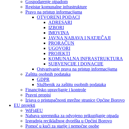
Gospodarenje otpadom
Registar komunalne infrastrukture
Pravo na pristup informacijama
OTVORENI PODACI
ADRESARI
IZBORI
IMOVINA
JAVNA NABAVA I NATJEČAJI
PRORAČUN
UGOVORI
PROJEKTI
KOMUNALNA INFRASTRUKTURA
SUBVENCIJE I DONACIJE
Ostvarivanje prava na pristup informacijama
Zaštita osobnih podataka
GDPR
Službenik za zaštitu osobnih podataka
Financijsko upravljanje i kontrole
Pravni propisi
Izjava o pristupačnosti mrežne stranice Općine Borovo
EU projekti
WiFi4EU
Nabava spremnika za odvojeno prikupljanje otpada
Izgradnja reciklažnog dvorišta u Općini Borovo
Pomoć u kući za starije i nemoćne osobe