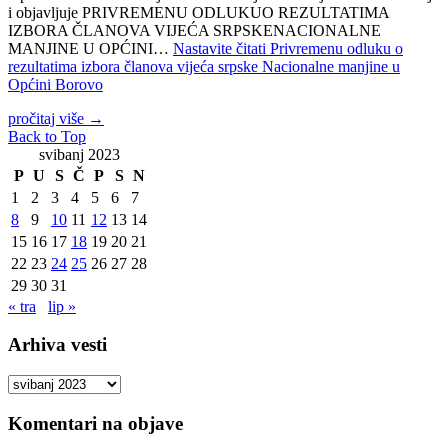
i objavljuje PRIVREMENU ODLUKUO REZULTATIMA
IZBORA ČLANOVA VIJEĆA SRPSKENACIONALNE
MANJINE U OPĆINI…
Nastavite čitati
Privremenu odluku o
rezultatima izbora članova vijeća srpske Nacionalne manjine u
Općini Borovo
pročitaj više
→
Back to Top
svibanj 2023
P
U
S
Č
P
S
N
1
2
3
4
5
6
7
8
9
10
11
12
13
14
15
16
17
18
19
20
21
22
23
24
25
26
27
28
29
30
31
« tra
lip »
Arhiva vesti
Arhiva
vesti
Komentari na objave