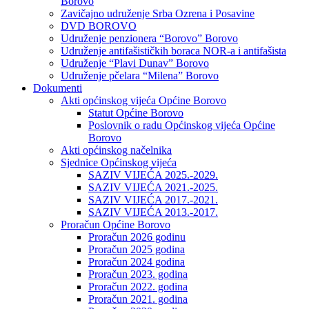
Borovo
Zavičajno udruženje Srba Ozrena i Posavine
DVD BOROVO
Udruženje penzionera “Borovo” Borovo
Udruženje antifašističkih boraca NOR-a i antifašista
Udruženje “Plavi Dunav” Borovo
Udruženje pčelara “Milena” Borovo
Dokumenti
Akti općinskog vijeća Općine Borovo
Statut Općine Borovo
Poslovnik o radu Općinskog vijeća Općine
Borovo
Akti općinskog načelnika
Sjednice Općinskog vijeća
SAZIV VIJEĆA 2025.-2029.
SAZIV VIJEĆA 2021.-2025.
SAZIV VIJEĆA 2017.-2021.
SAZIV VIJEĆA 2013.-2017.
Proračun Općine Borovo
Proračun 2026 godinu
Proračun 2025 godina
Proračun 2024 godina
Proračun 2023. godina
Proračun 2022. godina
Proračun 2021. godina