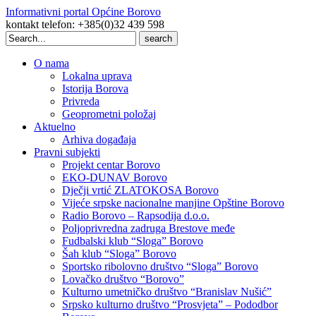
Informativni portal Općine Borovo
kontakt telefon: +385(0)32 439 598
Search
for:
O nama
Lokalna uprava
Istorija Borova
Privreda
Geoprometni položaj
Aktuelno
Arhiva događaja
Pravni subjekti
Projekt centar Borovo
EKO-DUNAV Borovo
Dječji vrtić ZLATOKOSA Borovo
Vijeće srpske nacionalne manjine Opštine Borovo
Radio Borovo – Rapsodija d.o.o.
Poljoprivredna zadruga Brestove međe
Fudbalski klub “Sloga” Borovo
Šah klub “Sloga” Borovo
Sportsko ribolovno društvo “Sloga” Borovo
Lovačko društvo “Borovo”
Kulturno umetničko društvo “Branislav Nušić”
Srpsko kulturno društvo “Prosvjeta” – Pododbor