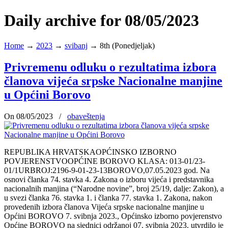
Daily archive for 08/05/2023
Home
→
2023
→
svibanj
→
8th (Ponedjeljak)
Privremenu odluku o rezultatima izbora
članova vijeća srpske Nacionalne manjine
u Općini Borovo
On 08/05/2023
/
obaveštenja
REPUBLIKA HRVATSKAOPĆINSKO IZBORNO
POVJERENSTVOOPĆINE BOROVO KLASA: 013-01/23-
01/1URBROJ:2196-9-01-23-13BOROVO,07.05.2023 god. Na
osnovi članka 74. stavka 4. Zakona o izboru vijeća i predstavnika
nacionalnih manjina (“Narodne novine”, broj 25/19, dalje: Zakon), a
u svezi članka 76. stavka 1. i članka 77. stavka 1. Zakona, nakon
provedenih izbora članova Vijeća srpske nacionalne manjine u
Općini BOROVO 7. svibnja 2023., Općinsko izborno povjerenstvo
Općine BOROVO na sjednici održanoj 07. svibnja 2023. utvrdilo je