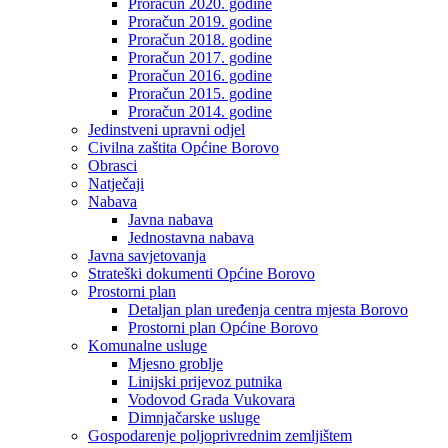
Proračun 2020. godine
Proračun 2019. godine
Proračun 2018. godine
Proračun 2017. godine
Proračun 2016. godine
Proračun 2015. godine
Proračun 2014. godine
Jedinstveni upravni odjel
Civilna zaštita Općine Borovo
Obrasci
Natječaji
Nabava
Javna nabava
Jednostavna nabava
Javna savjetovanja
Strateški dokumenti Općine Borovo
Prostorni plan
Detaljan plan uređenja centra mjesta Borovo
Prostorni plan Općine Borovo
Komunalne usluge
Mjesno groblje
Linijski prijevoz putnika
Vodovod Grada Vukovara
Dimnjačarske usluge
Gospodarenje poljoprivrednim zemljištem