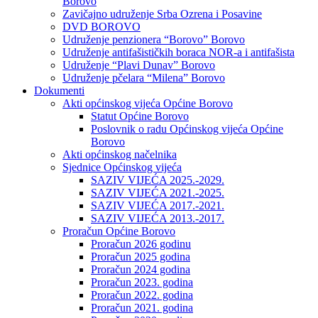
Borovo
Zavičajno udruženje Srba Ozrena i Posavine
DVD BOROVO
Udruženje penzionera “Borovo” Borovo
Udruženje antifašističkih boraca NOR-a i antifašista
Udruženje “Plavi Dunav” Borovo
Udruženje pčelara “Milena” Borovo
Dokumenti
Akti općinskog vijeća Općine Borovo
Statut Općine Borovo
Poslovnik o radu Općinskog vijeća Općine
Borovo
Akti općinskog načelnika
Sjednice Općinskog vijeća
SAZIV VIJEĆA 2025.-2029.
SAZIV VIJEĆA 2021.-2025.
SAZIV VIJEĆA 2017.-2021.
SAZIV VIJEĆA 2013.-2017.
Proračun Općine Borovo
Proračun 2026 godinu
Proračun 2025 godina
Proračun 2024 godina
Proračun 2023. godina
Proračun 2022. godina
Proračun 2021. godina