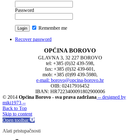
Password
Remember me
Recover password
OPĆINA BOROVO
GLAVNA 3, 32 227 BOROVO
tel: +385 (0)32 439-598,
fax: +385 (0)32 439-601,
mob: +385 (0)99 439-5980,
e-mail: borovo@opcina-borovo.hr
OIB: 02417916452
IBAN: HR7223400091802900006
© 2014
Općina Borovo - sva prava zadržana
-- designed by
miki1973 --
Back to Top
Skip to content
Open toolbar
Alati pristupačnosti