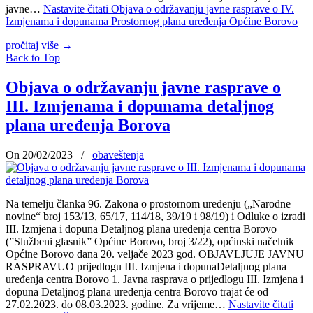
javne…
Nastavite čitati
Objava o održavanju javne rasprave o IV.
Izmjenama i dopunama Prostornog plana uređenja Općine Borovo
pročitaj više
→
Back to Top
Objava o održavanju javne rasprave o
III. Izmjenama i dopunama detaljnog
plana uređenja Borova
On 20/02/2023
/
obaveštenja
Na temelju članka 96. Zakona o prostornom uređenju („Narodne
novine“ broj 153/13, 65/17, 114/18, 39/19 i 98/19) i Odluke o izradi
III. Izmjena i dopuna Detaljnog plana uređenja centra Borovo
(”Službeni glasnik” Općine Borovo, broj 3/22), općinski načelnik
Općine Borovo dana 20. veljače 2023 god. OBJAVLJUJE JAVNU
RASPRAVUO prijedlogu III. Izmjena i dopunaDetaljnog plana
uređenja centra Borovo 1. Javna rasprava o prijedlogu III. Izmjena i
dopuna Detaljnog plana uređenja centra Borovo trajat će od
27.02.2023. do 08.03.2023. godine. Za vrijeme…
Nastavite čitati