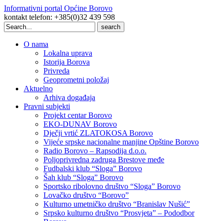
Informativni portal Općine Borovo
kontakt telefon: +385(0)32 439 598
Search
for:
O nama
Lokalna uprava
Istorija Borova
Privreda
Geoprometni položaj
Aktuelno
Arhiva događaja
Pravni subjekti
Projekt centar Borovo
EKO-DUNAV Borovo
Dječji vrtić ZLATOKOSA Borovo
Vijeće srpske nacionalne manjine Opštine Borovo
Radio Borovo – Rapsodija d.o.o.
Poljoprivredna zadruga Brestove međe
Fudbalski klub “Sloga” Borovo
Šah klub “Sloga” Borovo
Sportsko ribolovno društvo “Sloga” Borovo
Lovačko društvo “Borovo”
Kulturno umetničko društvo “Branislav Nušić”
Srpsko kulturno društvo “Prosvjeta” – Pododbor