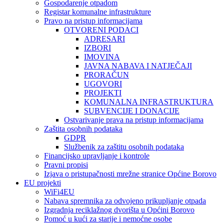
Gospodarenje otpadom
Registar komunalne infrastrukture
Pravo na pristup informacijama
OTVORENI PODACI
ADRESARI
IZBORI
IMOVINA
JAVNA NABAVA I NATJEČAJI
PRORAČUN
UGOVORI
PROJEKTI
KOMUNALNA INFRASTRUKTURA
SUBVENCIJE I DONACIJE
Ostvarivanje prava na pristup informacijama
Zaštita osobnih podataka
GDPR
Službenik za zaštitu osobnih podataka
Financijsko upravljanje i kontrole
Pravni propisi
Izjava o pristupačnosti mrežne stranice Općine Borovo
EU projekti
WiFi4EU
Nabava spremnika za odvojeno prikupljanje otpada
Izgradnja reciklažnog dvorišta u Općini Borovo
Pomoć u kući za starije i nemoćne osobe