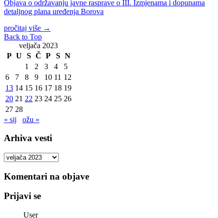
Objava o održavanju javne rasprave o III. Izmjenama i dopunama
detaljnog plana uređenja Borova
pročitaj više
→
Back to Top
veljača 2023
P
U
S
Č
P
S
N
1
2
3
4
5
6
7
8
9
10
11
12
13
14
15
16
17
18
19
20
21
22
23
24
25
26
27
28
« sij
ožu »
Arhiva vesti
Arhiva
vesti
Komentari na objave
Prijavi se
User