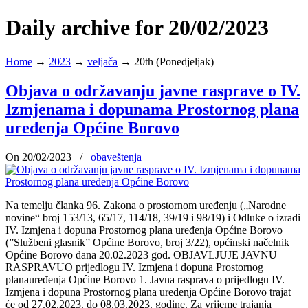
Daily archive for 20/02/2023
Home
→
2023
→
veljača
→
20th (Ponedjeljak)
Objava o održavanju javne rasprave o IV.
Izmjenama i dopunama Prostornog plana
uređenja Općine Borovo
On 20/02/2023
/
obaveštenja
Na temelju članka 96. Zakona o prostornom uređenju („Narodne
novine“ broj 153/13, 65/17, 114/18, 39/19 i 98/19) i Odluke o izradi
IV. Izmjena i dopuna Prostornog plana uređenja Općine Borovo
(”Službeni glasnik” Općine Borovo, broj 3/22), općinski načelnik
Općine Borovo dana 20.02.2023 god. OBJAVLJUJE JAVNU
RASPRAVUO prijedlogu IV. Izmjena i dopuna Prostornog
planauređenja Općine Borovo 1. Javna rasprava o prijedlogu IV.
Izmjena i dopuna Prostornog plana uređenja Općine Borovo trajat
će od 27.02.2023. do 08.03.2023. godine. Za vrijeme trajanja