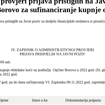
provjeri prijava pristiglih na Ja
orovo za sufinanciranje kupnje o
java pristiglih na Javni poziv za dodjelu financijskih sredstava iz pror
IV. ZAPISNIK O ADMINISTRATIVNOJ PROVJERI
PRIJAVA PRISPJELIH NA JAVNI POZIV
00 sati.
kupnje obiteljske kuće na području Općine Borovo u 2022 god. (Sl. glas
 u 2022 god.
god. pa do dana sačinjavanja VI. Zapisnika 09.11.2022 god. zaprimljen
rijeme
Iznos u kn
Dokumentacija potpuna