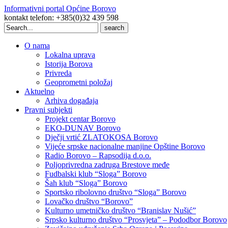
Informativni portal Općine Borovo
kontakt telefon: +385(0)32 439 598
Search
for:
O nama
Lokalna uprava
Istorija Borova
Privreda
Geoprometni položaj
Aktuelno
Arhiva događaja
Pravni subjekti
Projekt centar Borovo
EKO-DUNAV Borovo
Dječji vrtić ZLATOKOSA Borovo
Vijeće srpske nacionalne manjine Opštine Borovo
Radio Borovo – Rapsodija d.o.o.
Poljoprivredna zadruga Brestove međe
Fudbalski klub “Sloga” Borovo
Šah klub “Sloga” Borovo
Sportsko ribolovno društvo “Sloga” Borovo
Lovačko društvo “Borovo”
Kulturno umetničko društvo “Branislav Nušić”
Srpsko kulturno društvo “Prosvjeta” – Pododbor Borovo