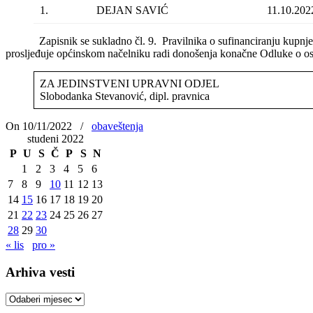
1.
DEJAN SAVIĆ
11.10.202
Zapisnik se sukladno čl. 9. Pravilnika o sufinanciranju kupnje obite
prosljeđuje općinskom načelniku radi donošenja konačne Odluke o os
ZA JEDINSTVENI UPRAVNI ODJEL
Slobodanka Stevanović, dipl. pravnica
On 10/11/2022
/
obaveštenja
studeni 2022
P
U
S
Č
P
S
N
1
2
3
4
5
6
7
8
9
10
11
12
13
14
15
16
17
18
19
20
21
22
23
24
25
26
27
28
29
30
« lis
pro »
Arhiva vesti
Arhiva
vesti