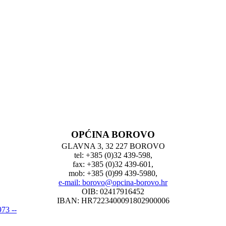
OPĆINA BOROVO
GLAVNA 3, 32 227 BOROVO
tel: +385 (0)32 439-598,
fax: +385 (0)32 439-601,
mob: +385 (0)99 439-5980,
e-mail: borovo@opcina-borovo.hr
OIB: 02417916452
IBAN: HR7223400091802900006
73 --