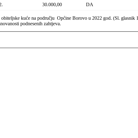
2.
30.000,00
DA
ljske kuće na području Općine Borovo u 2022 god. (Sl. glasnik 1/22) o
novanosti podnesenih zahtjeva.