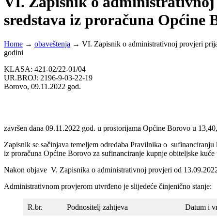
VI. Zapisnik o administrativnoj 
sredstava iz proračuna Općine B
Home
→
obaveštenja
→
VI. Zapisnik o administrativnoj provjeri pri
godini
KLASA: 421-02/22-01/04
UR.BROJ: 2196-9-03-22-19
Borovo, 09.11.2022 god.
završen dana 09.11.2022 god. u prostorijama Općine Borovo u 13,40,
Zapisnik se sačinjava temeljem odredaba Pravilnika o sufinanciranju 
iz proračuna Općine Borovo za sufinanciranje kupnje obiteljske kuće
Nakon objave V. Zapisnika o administrativnoj provjeri od 13.09.2022 
Administrativnom provjerom utvrđeno je slijedeće činjenično stanje:
R.br.
Podnositelj zahtjeva
Datum i v