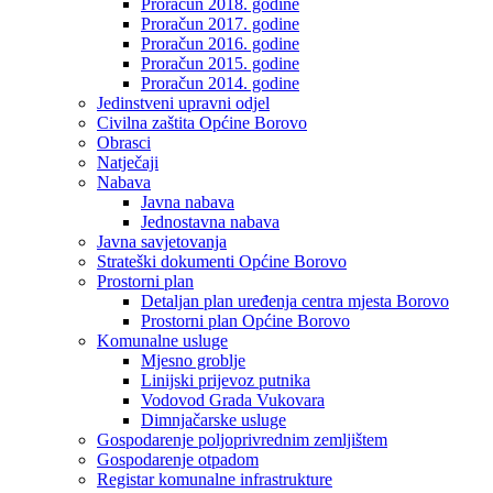
Proračun 2018. godine
Proračun 2017. godine
Proračun 2016. godine
Proračun 2015. godine
Proračun 2014. godine
Jedinstveni upravni odjel
Civilna zaštita Općine Borovo
Obrasci
Natječaji
Nabava
Javna nabava
Jednostavna nabava
Javna savjetovanja
Strateški dokumenti Općine Borovo
Prostorni plan
Detaljan plan uređenja centra mjesta Borovo
Prostorni plan Općine Borovo
Komunalne usluge
Mjesno groblje
Linijski prijevoz putnika
Vodovod Grada Vukovara
Dimnjačarske usluge
Gospodarenje poljoprivrednim zemljištem
Gospodarenje otpadom
Registar komunalne infrastrukture