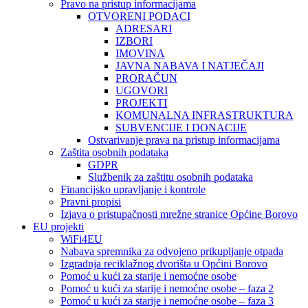
Pravo na pristup informacijama
OTVORENI PODACI
ADRESARI
IZBORI
IMOVINA
JAVNA NABAVA I NATJEČAJI
PRORAČUN
UGOVORI
PROJEKTI
KOMUNALNA INFRASTRUKTURA
SUBVENCIJE I DONACIJE
Ostvarivanje prava na pristup informacijama
Zaštita osobnih podataka
GDPR
Službenik za zaštitu osobnih podataka
Financijsko upravljanje i kontrole
Pravni propisi
Izjava o pristupačnosti mrežne stranice Općine Borovo
EU projekti
WiFi4EU
Nabava spremnika za odvojeno prikupljanje otpada
Izgradnja reciklažnog dvorišta u Općini Borovo
Pomoć u kući za starije i nemoćne osobe
Pomoć u kući za starije i nemoćne osobe – faza 2
Pomoć u kući za starije i nemoćne osobe – faza 3