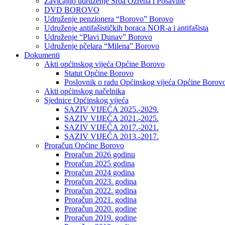
Zavičajno udruženje Srba Ozrena i Posavine
DVD BOROVO
Udruženje penzionera “Borovo” Borovo
Udruženje antifašističkih boraca NOR-a i antifašista
Udruženje “Plavi Dunav” Borovo
Udruženje pčelara “Milena” Borovo
Dokumenti
Akti općinskog vijeća Općine Borovo
Statut Općine Borovo
Poslovnik o radu Općinskog vijeća Općine Borov
Akti općinskog načelnika
Sjednice Općinskog vijeća
SAZIV VIJEĆA 2025.-2029.
SAZIV VIJEĆA 2021.-2025.
SAZIV VIJEĆA 2017.-2021.
SAZIV VIJEĆA 2013.-2017.
Proračun Općine Borovo
Proračun 2026 godinu
Proračun 2025 godina
Proračun 2024 godina
Proračun 2023. godina
Proračun 2022. godina
Proračun 2021. godina
Proračun 2020. godine
Proračun 2019. godine