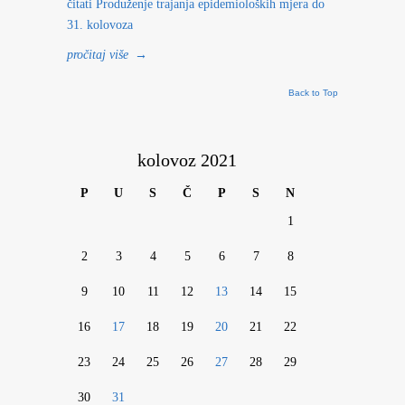
čitati
Produženje trajanja epidemioloških mjera do
31. kolovoza
pročitaj više
→
Back to Top
kolovoz 2021
P
U
S
Č
P
S
N
1
2
3
4
5
6
7
8
9
10
11
12
13
14
15
16
17
18
19
20
21
22
23
24
25
26
27
28
29
30
31