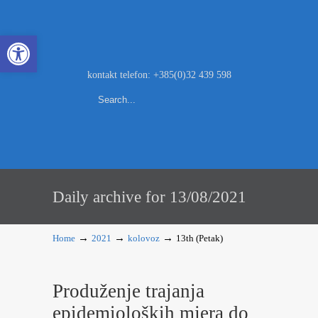
Open toolbar
kontakt telefon: +385(0)32 439 598
Daily archive for 13/08/2021
→
→
→
Home
2021
kolovoz
13th (Petak)
Produženje trajanja
epidemioloških mjera do