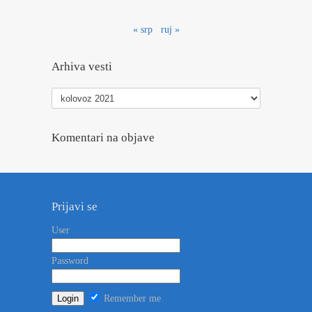
« srp
ruj »
Arhiva vesti
Arhiva
vesti
Komentari na objave
Prijavi se
User
Password
Remember me