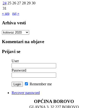
24
25
26
27
28
29
30
31
« srp
ruj »
Arhiva vesti
Arhiva
vesti
Komentari na objave
Prijavi se
User
Password
Remember me
Recover password
OPĆINA BOROVO
GLAVNA 3, 32 227 BOROVO