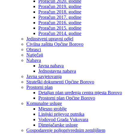
Proračun 2020. godine
Proračun 2019. godine
Proračun 2018. godine
Proračun 2017. godine
Proračun 2016. godine
Proračun 2015. godine
Proračun 2014. godine
Jedinstveni upravni odjel
Civilna zaštita Općine Borovo
Obrasci
Natječaji
Nabava
Javna nabava
Jednostavna nabava
Javna savjetovanja
Strateški dokumenti Općine Borovo
Prostorni plan
Detaljan plan uređenja centra mjesta Borovo
Prostorni plan Općine Borovo
Komunalne usluge
Mjesno groblje
Linijski prijevoz putnika
Vodovod Grada Vukovara
Dimnjačarske usluge
Gospodarenje poljoprivrednim zemljištem