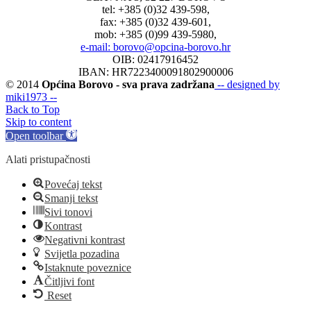
tel: +385 (0)32 439-598,
fax: +385 (0)32 439-601,
mob: +385 (0)99 439-5980,
e-mail: borovo@opcina-borovo.hr
OIB: 02417916452
IBAN: HR7223400091802900006
© 2014
Općina Borovo - sva prava zadržana
-- designed by
miki1973 --
Back to Top
Skip to content
Open toolbar
Alati pristupačnosti
Povećaj tekst
Smanji tekst
Sivi tonovi
Kontrast
Negativni kontrast
Svijetla pozadina
Istaknute poveznice
Čitljivi font
Reset