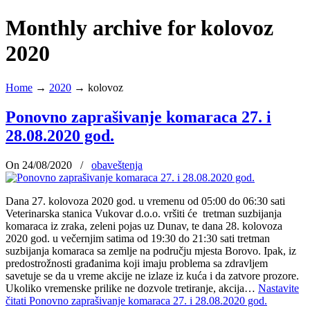
Monthly archive for kolovoz
2020
Home
→
2020
→
kolovoz
Ponovno zaprašivanje komaraca 27. i
28.08.2020 god.
On 24/08/2020
/
obaveštenja
Dana 27. kolovoza 2020 god. u vremenu od 05:00 do 06:30 sati
Veterinarska stanica Vukovar d.o.o. vršiti će tretman suzbijanja
komaraca iz zraka, zeleni pojas uz Dunav, te dana 28. kolovoza
2020 god. u večernjim satima od 19:30 do 21:30 sati tretman
suzbijanja komaraca sa zemlje na području mjesta Borovo. Ipak, iz
predostrožnosti građanima koji imaju problema sa zdravljem
savetuje se da u vreme akcije ne izlaze iz kuća i da zatvore prozore.
Ukoliko vremenske prilike ne dozvole tretiranje, akcija…
Nastavite
čitati
Ponovno zaprašivanje komaraca 27. i 28.08.2020 god.