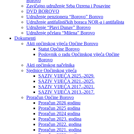
Borovo
Zavičajno udruženje Srba Ozrena i Posavine
DVD BOROVO
Udruženje penzionera “Borovo” Borovo
Udruženje antifašističkih boraca NOR-a i antifašista
Udruženje “Plavi Dunav” Borovo
Udruženje pčelara “Milena” Borovo
Dokumenti
Akti općinskog vijeća Općine Borovo
Statut Općine Borovo
Poslovnik o radu Općinskog vijeća Općine
Borovo
Akti općinskog načelnika
Sjednice Općinskog vijeća
SAZIV VIJEĆA 2025.-2029.
SAZIV VIJEĆA 2021.-2025.
SAZIV VIJEĆA 2017.-2021.
SAZIV VIJEĆA 2013.-2017.
Proračun Općine Borovo
Proračun 2026 godinu
Proračun 2025 godina
Proračun 2024 godina
Proračun 2023. godina
Proračun 2022. godina
Proračun 2021. godina