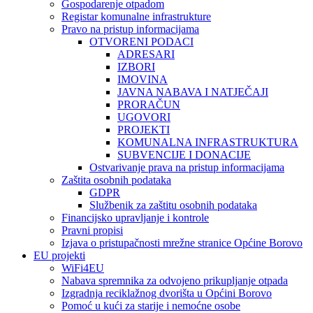
Gospodarenje otpadom
Registar komunalne infrastrukture
Pravo na pristup informacijama
OTVORENI PODACI
ADRESARI
IZBORI
IMOVINA
JAVNA NABAVA I NATJEČAJI
PRORAČUN
UGOVORI
PROJEKTI
KOMUNALNA INFRASTRUKTURA
SUBVENCIJE I DONACIJE
Ostvarivanje prava na pristup informacijama
Zaštita osobnih podataka
GDPR
Službenik za zaštitu osobnih podataka
Financijsko upravljanje i kontrole
Pravni propisi
Izjava o pristupačnosti mrežne stranice Općine Borovo
EU projekti
WiFi4EU
Nabava spremnika za odvojeno prikupljanje otpada
Izgradnja reciklažnog dvorišta u Općini Borovo
Pomoć u kući za starije i nemoćne osobe