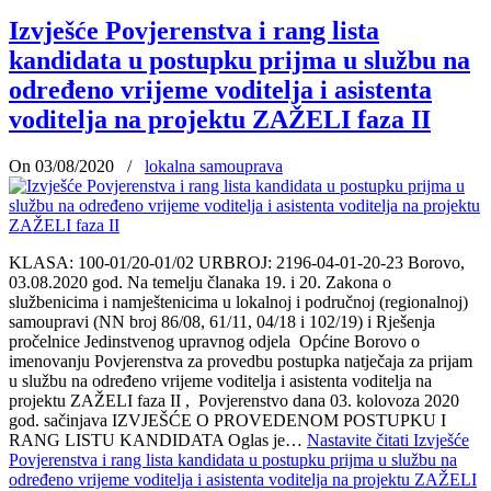
Izvješće Povjerenstva i rang lista
kandidata u postupku prijma u službu na
određeno vrijeme voditelja i asistenta
voditelja na projektu ZAŽELI faza II
On 03/08/2020
/
lokalna samouprava
KLASA: 100-01/20-01/02 URBROJ: 2196-04-01-20-23 Borovo,
03.08.2020 god. Na temelju članaka 19. i 20. Zakona o
službenicima i namještenicima u lokalnoj i područnoj (regionalnoj)
samoupravi (NN broj 86/08, 61/11, 04/18 i 102/19) i Rješenja
pročelnice Jedinstvenog upravnog odjela Općine Borovo o
imenovanju Povjerenstva za provedbu postupka natječaja za prijam
u službu na određeno vrijeme voditelja i asistenta voditelja na
projektu ZAŽELI faza II , Povjerenstvo dana 03. kolovoza 2020
god. sačinjava IZVJEŠĆE O PROVEDENOM POSTUPKU I
RANG LISTU KANDIDATA Oglas je…
Nastavite čitati
Izvješće
Povjerenstva i rang lista kandidata u postupku prijma u službu na
određeno vrijeme voditelja i asistenta voditelja na projektu ZAŽELI