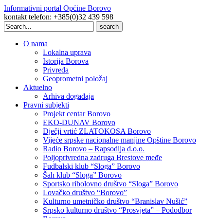
Informativni portal Općine Borovo
kontakt telefon: +385(0)32 439 598
Search
for:
O nama
Lokalna uprava
Istorija Borova
Privreda
Geoprometni položaj
Aktuelno
Arhiva događaja
Pravni subjekti
Projekt centar Borovo
EKO-DUNAV Borovo
Dječji vrtić ZLATOKOSA Borovo
Vijeće srpske nacionalne manjine Opštine Borovo
Radio Borovo – Rapsodija d.o.o.
Poljoprivredna zadruga Brestove međe
Fudbalski klub “Sloga” Borovo
Šah klub “Sloga” Borovo
Sportsko ribolovno društvo “Sloga” Borovo
Lovačko društvo “Borovo”
Kulturno umetničko društvo “Branislav Nušić”
Srpsko kulturno društvo “Prosvjeta” – Pododbor