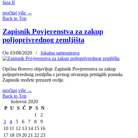
faza II
pročitaj više
→
Back to Top
Zapisnik Povjerenstva za zakup
poljoprivrednog zemljišta
On 03/08/2020
/
lokalna samouprava
Općina Borovo objavljuje Zapisnik Povjerenstva za zakup
poljoprivrednog zemljišta s javnog otvaranja pristiglih ponuda.
Zapisnik možete preuzeti ovdje.
pročitaj više
→
Back to Top
kolovoz 2020
P
U
S
Č
P
S
N
1
2
3
4
5
6
7
8
9
10
11
12
13
14
15
16
17
18
19
20
21
22
23