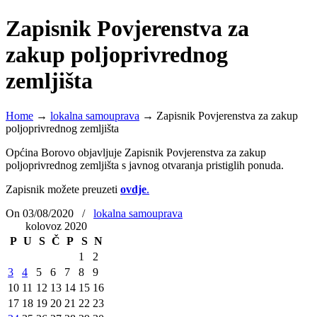
Zapisnik Povjerenstva za
zakup poljoprivrednog
zemljišta
Home
→
lokalna samouprava
→
Zapisnik Povjerenstva za zakup
poljoprivrednog zemljišta
Općina Borovo objavljuje Zapisnik Povjerenstva za zakup
poljoprivrednog zemljišta s javnog otvaranja pristiglih ponuda.
Zapisnik možete preuzeti
ovdje
.
On 03/08/2020
/
lokalna samouprava
kolovoz 2020
P
U
S
Č
P
S
N
1
2
3
4
5
6
7
8
9
10
11
12
13
14
15
16
17
18
19
20
21
22
23