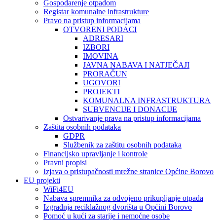
Gospodarenje otpadom
Registar komunalne infrastrukture
Pravo na pristup informacijama
OTVORENI PODACI
ADRESARI
IZBORI
IMOVINA
JAVNA NABAVA I NATJEČAJI
PRORAČUN
UGOVORI
PROJEKTI
KOMUNALNA INFRASTRUKTURA
SUBVENCIJE I DONACIJE
Ostvarivanje prava na pristup informacijama
Zaštita osobnih podataka
GDPR
Službenik za zaštitu osobnih podataka
Financijsko upravljanje i kontrole
Pravni propisi
Izjava o pristupačnosti mrežne stranice Općine Borovo
EU projekti
WiFi4EU
Nabava spremnika za odvojeno prikupljanje otpada
Izgradnja reciklažnog dvorišta u Općini Borovo
Pomoć u kući za starije i nemoćne osobe