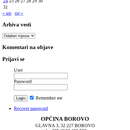
24
25
26
27
28
29
30
31
« srp
ruj »
Arhiva vesti
Arhiva
vesti
Komentari na objave
Prijavi se
User
Password
Remember me
Recover password
OPĆINA BOROVO
GLAVNA 3, 32 227 BOROVO