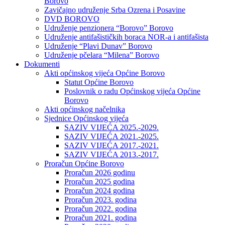
Borovo
Zavičajno udruženje Srba Ozrena i Posavine
DVD BOROVO
Udruženje penzionera “Borovo” Borovo
Udruženje antifašističkih boraca NOR-a i antifašista
Udruženje “Plavi Dunav” Borovo
Udruženje pčelara “Milena” Borovo
Dokumenti
Akti općinskog vijeća Općine Borovo
Statut Općine Borovo
Poslovnik o radu Općinskog vijeća Općine
Borovo
Akti općinskog načelnika
Sjednice Općinskog vijeća
SAZIV VIJEĆA 2025.-2029.
SAZIV VIJEĆA 2021.-2025.
SAZIV VIJEĆA 2017.-2021.
SAZIV VIJEĆA 2013.-2017.
Proračun Općine Borovo
Proračun 2026 godinu
Proračun 2025 godina
Proračun 2024 godina
Proračun 2023. godina
Proračun 2022. godina
Proračun 2021. godina