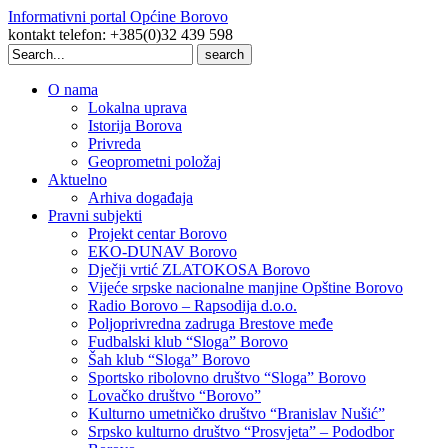
Informativni portal Općine Borovo
kontakt telefon: +385(0)32 439 598
Search
for:
O nama
Lokalna uprava
Istorija Borova
Privreda
Geoprometni položaj
Aktuelno
Arhiva događaja
Pravni subjekti
Projekt centar Borovo
EKO-DUNAV Borovo
Dječji vrtić ZLATOKOSA Borovo
Vijeće srpske nacionalne manjine Opštine Borovo
Radio Borovo – Rapsodija d.o.o.
Poljoprivredna zadruga Brestove međe
Fudbalski klub “Sloga” Borovo
Šah klub “Sloga” Borovo
Sportsko ribolovno društvo “Sloga” Borovo
Lovačko društvo “Borovo”
Kulturno umetničko društvo “Branislav Nušić”
Srpsko kulturno društvo “Prosvjeta” – Pododbor