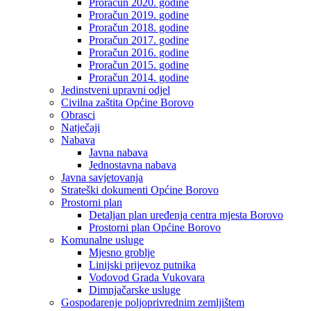
Proračun 2020. godine
Proračun 2019. godine
Proračun 2018. godine
Proračun 2017. godine
Proračun 2016. godine
Proračun 2015. godine
Proračun 2014. godine
Jedinstveni upravni odjel
Civilna zaštita Općine Borovo
Obrasci
Natječaji
Nabava
Javna nabava
Jednostavna nabava
Javna savjetovanja
Strateški dokumenti Općine Borovo
Prostorni plan
Detaljan plan uređenja centra mjesta Borovo
Prostorni plan Općine Borovo
Komunalne usluge
Mjesno groblje
Linijski prijevoz putnika
Vodovod Grada Vukovara
Dimnjačarske usluge
Gospodarenje poljoprivrednim zemljištem