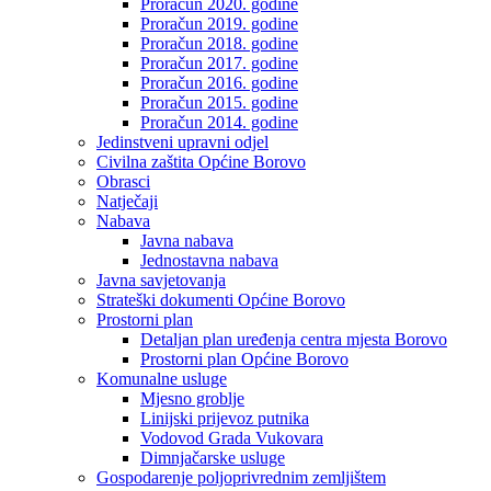
Proračun 2020. godine
Proračun 2019. godine
Proračun 2018. godine
Proračun 2017. godine
Proračun 2016. godine
Proračun 2015. godine
Proračun 2014. godine
Jedinstveni upravni odjel
Civilna zaštita Općine Borovo
Obrasci
Natječaji
Nabava
Javna nabava
Jednostavna nabava
Javna savjetovanja
Strateški dokumenti Općine Borovo
Prostorni plan
Detaljan plan uređenja centra mjesta Borovo
Prostorni plan Općine Borovo
Komunalne usluge
Mjesno groblje
Linijski prijevoz putnika
Vodovod Grada Vukovara
Dimnjačarske usluge
Gospodarenje poljoprivrednim zemljištem