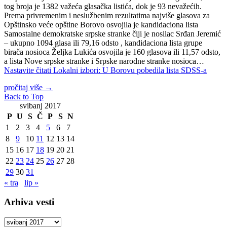
tog broja je 1382 važeća glasačka listića, dok je 93 nevažećih.
Prema privremenim i neslužbenim rezultatima najviše glasova za
Opštinsko veće opštine Borovo osvojila je kandidaciona lista
Samostalne demokratske srpske stranke čiji je nosilac Srđan Jeremić
– ukupno 1094 glasa ili 79,16 odsto , kandidaciona lista grupe
birača nosioca Željka Lukića osvojila je 160 glasova ili 11,57 odsto,
a lista Nove srpske stranke i Srpske narodne stranke nosioca…
Nastavite čitati
Lokalni izbori: U Borovu pobedila lista SDSS-a
pročitaj više
→
Back to Top
svibanj 2017
P
U
S
Č
P
S
N
1
2
3
4
5
6
7
8
9
10
11
12
13
14
15
16
17
18
19
20
21
22
23
24
25
26
27
28
29
30
31
« tra
lip »
Arhiva vesti
Arhiva