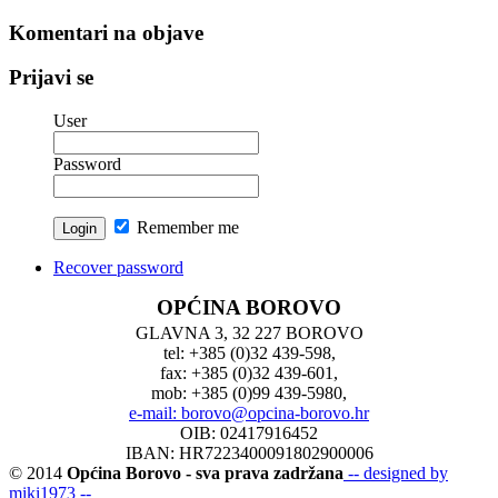
vesti
Komentari na objave
Prijavi se
User
Password
Remember me
Recover password
OPĆINA BOROVO
GLAVNA 3, 32 227 BOROVO
tel: +385 (0)32 439-598,
fax: +385 (0)32 439-601,
mob: +385 (0)99 439-5980,
e-mail: borovo@opcina-borovo.hr
OIB: 02417916452
IBAN: HR7223400091802900006
© 2014
Općina Borovo - sva prava zadržana
-- designed by
miki1973 --