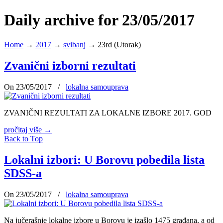
Daily archive for 23/05/2017
Home
→
2017
→
svibanj
→
23rd (Utorak)
Zvanični izborni rezultati
On 23/05/2017
/
lokalna samouprava
ZVANIČNI REZULTATI ZA LOKALNE IZBORE 2017. GOD
pročitaj više
→
Back to Top
Lokalni izbori: U Borovu pobedila lista
SDSS-a
On 23/05/2017
/
lokalna samouprava
Na jučerašnje lokalne izbore u Borovu je izašlo 1475 građana, a od