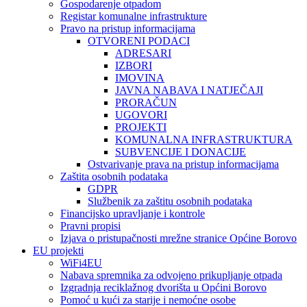
Gospodarenje otpadom
Registar komunalne infrastrukture
Pravo na pristup informacijama
OTVORENI PODACI
ADRESARI
IZBORI
IMOVINA
JAVNA NABAVA I NATJEČAJI
PRORAČUN
UGOVORI
PROJEKTI
KOMUNALNA INFRASTRUKTURA
SUBVENCIJE I DONACIJE
Ostvarivanje prava na pristup informacijama
Zaštita osobnih podataka
GDPR
Službenik za zaštitu osobnih podataka
Financijsko upravljanje i kontrole
Pravni propisi
Izjava o pristupačnosti mrežne stranice Općine Borovo
EU projekti
WiFi4EU
Nabava spremnika za odvojeno prikupljanje otpada
Izgradnja reciklažnog dvorišta u Općini Borovo
Pomoć u kući za starije i nemoćne osobe