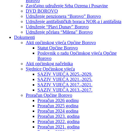
Borovo
Zavičajno udruženje Srba Ozrena i Posavine
DVD BOROVO
Udruženje penzionera “Borovo” Borovo
Udruženje antifašističkih boraca NOR-a i antifašista
Udruženje “Plavi Dunav” Borovo
Udruženje pčelara “Milena” Borovo
Dokumenti
Akti općinskog vijeća Općine Borovo
Statut Općine Borovo
Poslovnik o radu Općinskog vijeća Općine
Borovo
Akti općinskog načelnika
Sjednice Općinskog vijeća
SAZIV VIJEĆA 2025.-2029.
SAZIV VIJEĆA 2021.-2025.
SAZIV VIJEĆA 2017.-2021.
SAZIV VIJEĆA 2013.-2017.
Proračun Općine Borovo
Proračun 2026 godinu
Proračun 2025 godina
Proračun 2024 godina
Proračun 2023. godina
Proračun 2022. godina
Proračun 2021. godina