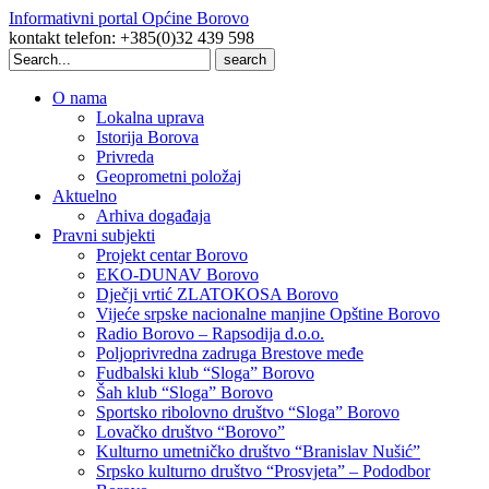
Informativni portal Općine Borovo
kontakt telefon: +385(0)32 439 598
Search
for:
O nama
Lokalna uprava
Istorija Borova
Privreda
Geoprometni položaj
Aktuelno
Arhiva događaja
Pravni subjekti
Projekt centar Borovo
EKO-DUNAV Borovo
Dječji vrtić ZLATOKOSA Borovo
Vijeće srpske nacionalne manjine Opštine Borovo
Radio Borovo – Rapsodija d.o.o.
Poljoprivredna zadruga Brestove međe
Fudbalski klub “Sloga” Borovo
Šah klub “Sloga” Borovo
Sportsko ribolovno društvo “Sloga” Borovo
Lovačko društvo “Borovo”
Kulturno umetničko društvo “Branislav Nušić”
Srpsko kulturno društvo “Prosvjeta” – Pododbor