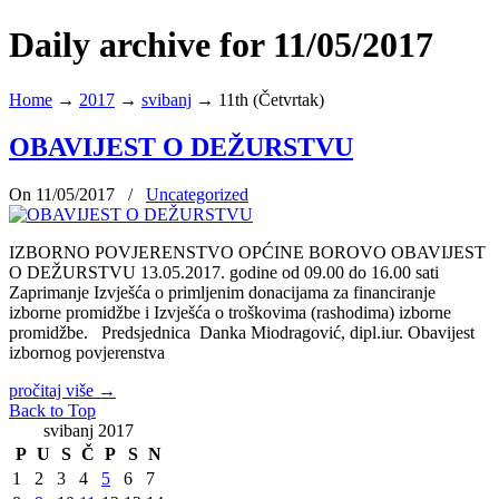
Daily archive for 11/05/2017
Home
→
2017
→
svibanj
→
11th (Četvrtak)
OBAVIJEST O DEŽURSTVU
On 11/05/2017
/
Uncategorized
IZBORNO POVJERENSTVO OPĆINE BOROVO OBAVIJEST
O DEŽURSTVU 13.05.2017. godine od 09.00 do 16.00 sati
Zaprimanje Izvješća o primljenim donacijama za financiranje
izborne promidžbe i Izvješća o troškovima (rashodima) izborne
promidžbe. Predsjednica Danka Miodragović, dipl.iur. Obavijest
izbornog povjerenstva
pročitaj više
→
Back to Top
svibanj 2017
P
U
S
Č
P
S
N
1
2
3
4
5
6
7