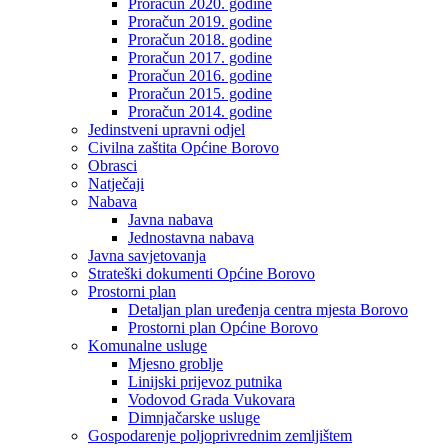
Proračun 2020. godine
Proračun 2019. godine
Proračun 2018. godine
Proračun 2017. godine
Proračun 2016. godine
Proračun 2015. godine
Proračun 2014. godine
Jedinstveni upravni odjel
Civilna zaštita Općine Borovo
Obrasci
Natječaji
Nabava
Javna nabava
Jednostavna nabava
Javna savjetovanja
Strateški dokumenti Općine Borovo
Prostorni plan
Detaljan plan uređenja centra mjesta Borovo
Prostorni plan Općine Borovo
Komunalne usluge
Mjesno groblje
Linijski prijevoz putnika
Vodovod Grada Vukovara
Dimnjačarske usluge
Gospodarenje poljoprivrednim zemljištem