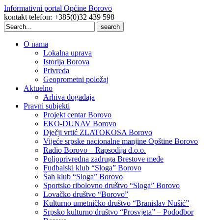
Informativni portal Općine Borovo
kontakt telefon: +385(0)32 439 598
Search
Search
for:
O nama
Lokalna uprava
Istorija Borova
Privreda
Geoprometni položaj
Aktuelno
Arhiva događaja
Pravni subjekti
Projekt centar Borovo
EKO-DUNAV Borovo
Dječji vrtić ZLATOKOSA Borovo
Vijeće srpske nacionalne manjine Opštine Borovo
Radio Borovo – Rapsodija d.o.o.
Poljoprivredna zadruga Brestove međe
Fudbalski klub “Sloga” Borovo
Šah klub “Sloga” Borovo
Sportsko ribolovno društvo “Sloga” Borovo
Lovačko društvo “Borovo”
Kulturno umetničko društvo “Branislav Nušić”
Srpsko kulturno društvo “Prosvjeta” – Pododbor