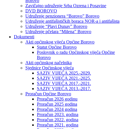
Borovo
Zavičajno udruženje Srba Ozrena i Posavine
DVD BOROVO
Udruženje penzionera “Borovo” Borovo
Udruženje antifašističkih boraca NOR-a i antifašista
Udruženje “Plavi Dunav” Borovo
Udruženje pčelara “Milena” Borovo
Dokumenti
Akti općinskog vijeća Općine Borovo
Statut Općine Borovo
Poslovnik o radu Općinskog vijeća Općine
Borovo
Akti općinskog načelnika
Sjednice Općinskog vijeća
SAZIV VIJEĆA 2025.-2029.
SAZIV VIJEĆA 2021.-2025.
SAZIV VIJEĆA 2017.-2021.
SAZIV VIJEĆA 2013.-2017.
Proračun Općine Borovo
Proračun 2026 godinu
Proračun 2025 godina
Proračun 2024 godina
Proračun 2023. godina
Proračun 2022. godina
Proračun 2021. godina