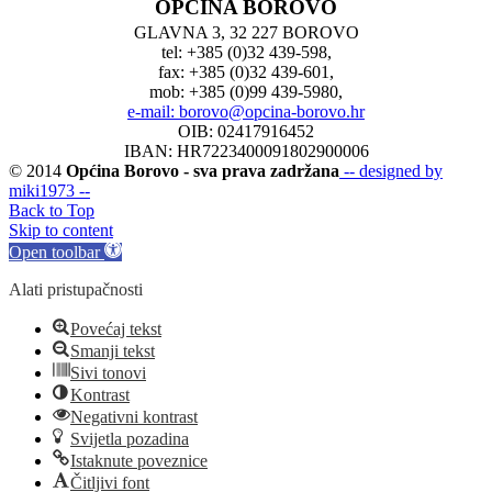
OPĆINA BOROVO
GLAVNA 3, 32 227 BOROVO
tel: +385 (0)32 439-598,
fax: +385 (0)32 439-601,
mob: +385 (0)99 439-5980,
e-mail: borovo@opcina-borovo.hr
OIB: 02417916452
IBAN: HR7223400091802900006
© 2014
Općina Borovo - sva prava zadržana
-- designed by
miki1973 --
Back to Top
Skip to content
Open toolbar
Alati pristupačnosti
Povećaj tekst
Smanji tekst
Sivi tonovi
Kontrast
Negativni kontrast
Svijetla pozadina
Istaknute poveznice
Čitljivi font