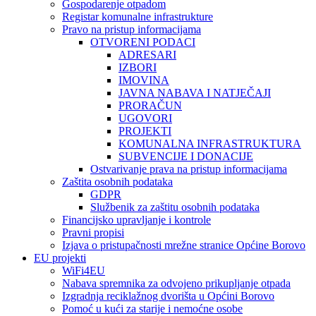
Gospodarenje otpadom
Registar komunalne infrastrukture
Pravo na pristup informacijama
OTVORENI PODACI
ADRESARI
IZBORI
IMOVINA
JAVNA NABAVA I NATJEČAJI
PRORAČUN
UGOVORI
PROJEKTI
KOMUNALNA INFRASTRUKTURA
SUBVENCIJE I DONACIJE
Ostvarivanje prava na pristup informacijama
Zaštita osobnih podataka
GDPR
Službenik za zaštitu osobnih podataka
Financijsko upravljanje i kontrole
Pravni propisi
Izjava o pristupačnosti mrežne stranice Općine Borovo
EU projekti
WiFi4EU
Nabava spremnika za odvojeno prikupljanje otpada
Izgradnja reciklažnog dvorišta u Općini Borovo
Pomoć u kući za starije i nemoćne osobe