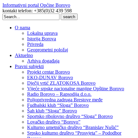
Informativni portal Općine Borovo
kontakt telefon: +385(0)32 439 598
Search
for:
O nama
Lokalna uprava
Istorija Borova
Privreda
Geoprometni položaj
Aktuelno
Arhiva događaja
Pravni subjekti
Projekt centar Borovo
EKO-DUNAV Borovo
Dječji vrtić ZLATOKOSA Borovo
Vijeće srpske nacionalne manjine Opštine Borovo
Radio Borovo – Rapsodija d.o.o.
Poljoprivredna zadruga Brestove međe
Fudbalski klub “Sloga” Borovo
Šah klub “Sloga” Borovo
Sportsko ribolovno društvo “Sloga” Borovo
Lovačko društvo “Borovo”
Kulturno umetničko društvo “Branislav Nušić”
Srpsko kulturno društvo “Prosvjeta” – Pododbor