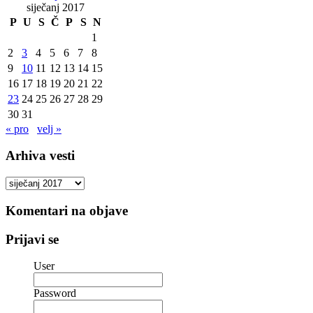
siječanj 2017
P
U
S
Č
P
S
N
1
2
3
4
5
6
7
8
9
10
11
12
13
14
15
16
17
18
19
20
21
22
23
24
25
26
27
28
29
30
31
« pro
velj »
Arhiva vesti
Arhiva
vesti
Komentari na objave
Prijavi se
User
Password