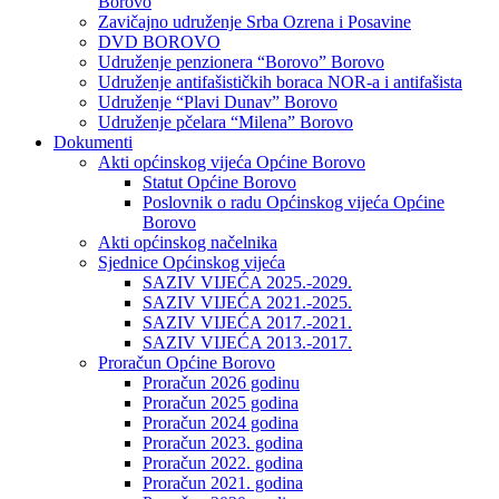
Borovo
Zavičajno udruženje Srba Ozrena i Posavine
DVD BOROVO
Udruženje penzionera “Borovo” Borovo
Udruženje antifašističkih boraca NOR-a i antifašista
Udruženje “Plavi Dunav” Borovo
Udruženje pčelara “Milena” Borovo
Dokumenti
Akti općinskog vijeća Općine Borovo
Statut Općine Borovo
Poslovnik o radu Općinskog vijeća Općine
Borovo
Akti općinskog načelnika
Sjednice Općinskog vijeća
SAZIV VIJEĆA 2025.-2029.
SAZIV VIJEĆA 2021.-2025.
SAZIV VIJEĆA 2017.-2021.
SAZIV VIJEĆA 2013.-2017.
Proračun Općine Borovo
Proračun 2026 godinu
Proračun 2025 godina
Proračun 2024 godina
Proračun 2023. godina
Proračun 2022. godina
Proračun 2021. godina