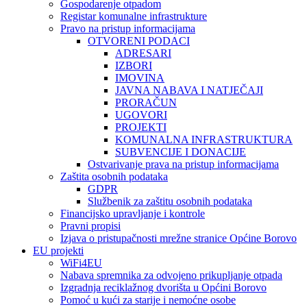
Gospodarenje otpadom
Registar komunalne infrastrukture
Pravo na pristup informacijama
OTVORENI PODACI
ADRESARI
IZBORI
IMOVINA
JAVNA NABAVA I NATJEČAJI
PRORAČUN
UGOVORI
PROJEKTI
KOMUNALNA INFRASTRUKTURA
SUBVENCIJE I DONACIJE
Ostvarivanje prava na pristup informacijama
Zaštita osobnih podataka
GDPR
Službenik za zaštitu osobnih podataka
Financijsko upravljanje i kontrole
Pravni propisi
Izjava o pristupačnosti mrežne stranice Općine Borovo
EU projekti
WiFi4EU
Nabava spremnika za odvojeno prikupljanje otpada
Izgradnja reciklažnog dvorišta u Općini Borovo
Pomoć u kući za starije i nemoćne osobe