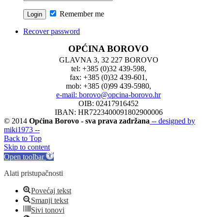
Remember me
Recover password
OPĆINA BOROVO
GLAVNA 3, 32 227 BOROVO
tel: +385 (0)32 439-598,
fax: +385 (0)32 439-601,
mob: +385 (0)99 439-5980,
e-mail: borovo@opcina-borovo.hr
OIB: 02417916452
IBAN: HR7223400091802900006
© 2014
Općina Borovo - sva prava zadržana
-- designed by
miki1973 --
Back to Top
Skip to content
Open toolbar
Alati pristupačnosti
Povećaj tekst
Smanji tekst
Sivi tonovi