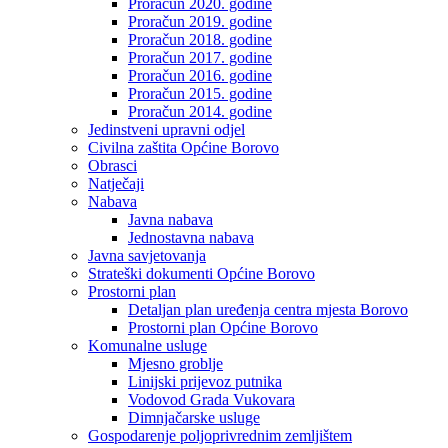
Proračun 2020. godine
Proračun 2019. godine
Proračun 2018. godine
Proračun 2017. godine
Proračun 2016. godine
Proračun 2015. godine
Proračun 2014. godine
Jedinstveni upravni odjel
Civilna zaštita Općine Borovo
Obrasci
Natječaji
Nabava
Javna nabava
Jednostavna nabava
Javna savjetovanja
Strateški dokumenti Općine Borovo
Prostorni plan
Detaljan plan uređenja centra mjesta Borovo
Prostorni plan Općine Borovo
Komunalne usluge
Mjesno groblje
Linijski prijevoz putnika
Vodovod Grada Vukovara
Dimnjačarske usluge
Gospodarenje poljoprivrednim zemljištem