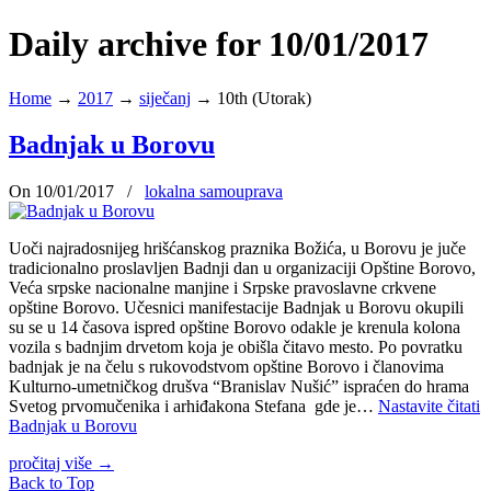
Daily archive for 10/01/2017
Home
→
2017
→
siječanj
→
10th (Utorak)
Badnjak u Borovu
On 10/01/2017
/
lokalna samouprava
Uoči najradosnijeg hrišćanskog praznika Božića, u Borovu je juče
tradicionalno proslavljen Badnji dan u organizaciji Opštine Borovo,
Veća srpske nacionalne manjine i Srpske pravoslavne crkvene
opštine Borovo. Učesnici manifestacije Badnjak u Borovu okupili
su se u 14 časova ispred opštine Borovo odakle je krenula kolona
vozila s badnjim drvetom koja je obišla čitavo mesto. Po povratku
badnjak je na čelu s rukovodstvom opštine Borovo i članovima
Kulturno-umetničkog drušva “Branislav Nušić” ispraćen do hrama
Svetog prvomučenika i arhiđakona Stefana gde je…
Nastavite čitati
Badnjak u Borovu
pročitaj više
→
Back to Top