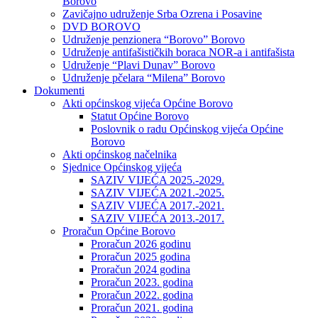
Borovo
Zavičajno udruženje Srba Ozrena i Posavine
DVD BOROVO
Udruženje penzionera “Borovo” Borovo
Udruženje antifašističkih boraca NOR-a i antifašista
Udruženje “Plavi Dunav” Borovo
Udruženje pčelara “Milena” Borovo
Dokumenti
Akti općinskog vijeća Općine Borovo
Statut Općine Borovo
Poslovnik o radu Općinskog vijeća Općine
Borovo
Akti općinskog načelnika
Sjednice Općinskog vijeća
SAZIV VIJEĆA 2025.-2029.
SAZIV VIJEĆA 2021.-2025.
SAZIV VIJEĆA 2017.-2021.
SAZIV VIJEĆA 2013.-2017.
Proračun Općine Borovo
Proračun 2026 godinu
Proračun 2025 godina
Proračun 2024 godina
Proračun 2023. godina
Proračun 2022. godina
Proračun 2021. godina