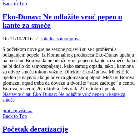
Back to Top
Eko-Dunav: Ne odlažite vruć pepeo u
kante za smeće
On 21/10/2016
/
lokalna samouprava
S početkom nove grejne sezone pojavili su se i problemi s
odlaganjem pepela. Iz Komunalnog preduzeća Eko-Dunav apeluju
na meštane Borova da ne odlažu vruć pepeo u kante za smeće, kako
ne bi došlo do samozapaljenja, kako samog otpada, tako i kamiona
za odvoz smeća tokom vožnje. Direktor Eko-Dunava Miloš Erić
ujedno je najavio akciju odvoza glomaznog otpad. Meštani Borova
glomazni otpad treba da dovezu u dvorište “stare zadruge” u centru
Borova, u sredu, 26. oktobra, četvrtak, 27.oktobra i petak,…
Nastavite čitati
Eko-Dunav: Ne odlažite vruć pepeo u kante za
smeće
pročitaj više
→
Back to Top
Početak deratizacije