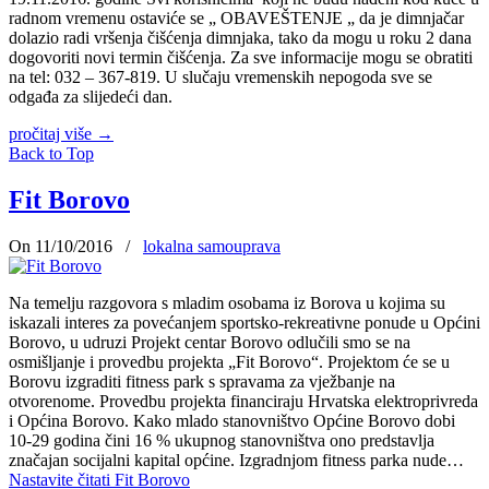
radnom vremenu ostaviće se „ OBAVEŠTENJE „ da je dimnjačar
dolazio radi vršenja čišćenja dimnjaka, tako da mogu u roku 2 dana
dogovoriti novi termin čišćenja. Za sve informacije mogu se obratiti
na tel: 032 – 367-819. U slučaju vremenskih nepogoda sve se
odgađa za slijedeći dan.
pročitaj više
→
Back to Top
Fit Borovo
On 11/10/2016
/
lokalna samouprava
Na temelju razgovora s mladim osobama iz Borova u kojima su
iskazali interes za povećanjem sportsko-rekreativne ponude u Općini
Borovo, u udruzi Projekt centar Borovo odlučili smo se na
osmišljanje i provedbu projekta „Fit Borovo“. Projektom će se u
Borovu izgraditi fitness park s spravama za vježbanje na
otvorenome. Provedbu projekta financiraju Hrvatska elektroprivreda
i Općina Borovo. Kako mlado stanovništvo Općine Borovo dobi
10-29 godina čini 16 % ukupnog stanovništva ono predstavlja
značajan socijalni kapital općine. Izgradnjom fitness parka nude…
Nastavite čitati
Fit Borovo