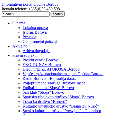
Informativni portal Općine Borovo
kontakt telefon: +385(0)32 439 598
Search
for:
O nama
Lokalna uprava
Istorija Borova
Privreda
Geoprometni položaj
Aktuelno
Arhiva događaja
Pravni subjekti
Projekt centar Borovo
EKO-DUNAV Borovo
Dječji vrtić ZLATOKOSA Borovo
Vijeće srpske nacionalne manjine Opštine Borovo
Radio Borovo – Rapsodija d.o.o.
Poljoprivredna zadruga Brestove međe
Fudbalski klub “Sloga” Borovo
Šah klub “Sloga” Borovo
Sportsko ribolovno društvo “Sloga” Borovo
Lovačko društvo “Borovo”
Kulturno umetničko društvo “Branislav Nušić”
Srpsko kulturno društvo “Prosvjeta” – Pododbor