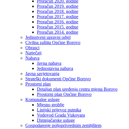
Proračun 2020. godine
Proračun 2019. godine
Proračun 2018. godine
Proračun 2017. godine
Proračun 2016. godine
Proračun 2015. godine
Proračun 2014. godine
Jedinstveni upravni odjel
Civilna zaštita Općine Borovo
Obrasci
Natječaji
Nabava
Javna nabava
Jednostavna nabava
Javna savjetovanja
Strateški dokumenti Općine Borovo
Prostorni plan
Detaljan plan uređenja centra mjesta Borovo
Prostorni plan Općine Borovo
Komunalne usluge
Mjesno groblje
Linijski prijevoz putnika
Vodovod Grada Vukovara
Dimnjačarske usluge
Gospodarenje poljoprivrednim zemljištem