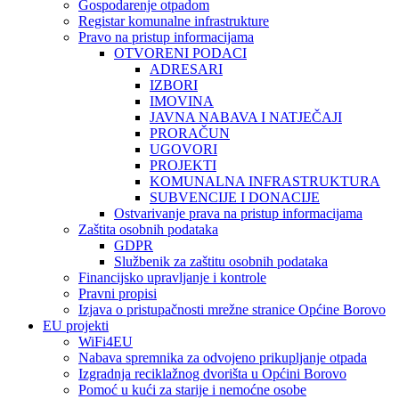
Gospodarenje otpadom
Registar komunalne infrastrukture
Pravo na pristup informacijama
OTVORENI PODACI
ADRESARI
IZBORI
IMOVINA
JAVNA NABAVA I NATJEČAJI
PRORAČUN
UGOVORI
PROJEKTI
KOMUNALNA INFRASTRUKTURA
SUBVENCIJE I DONACIJE
Ostvarivanje prava na pristup informacijama
Zaštita osobnih podataka
GDPR
Službenik za zaštitu osobnih podataka
Financijsko upravljanje i kontrole
Pravni propisi
Izjava o pristupačnosti mrežne stranice Općine Borovo
EU projekti
WiFi4EU
Nabava spremnika za odvojeno prikupljanje otpada
Izgradnja reciklažnog dvorišta u Općini Borovo
Pomoć u kući za starije i nemoćne osobe