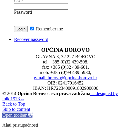
User
Password
Remember me
Recover password
OPĆINA BOROVO
GLAVNA 3, 32 227 BOROVO
tel: +385 (0)32 439-598,
fax: +385 (0)32 439-601,
mob: +385 (0)99 439-5980,
e-mail: borovo@opcina-borovo.hr
OIB: 02417916452
IBAN: HR7223400091802900006
© 2014
Općina Borovo - sva prava zadržana
-- designed by
miki1973 --
Back to Top
Skip to content
Open toolbar
Alati pristupačnosti