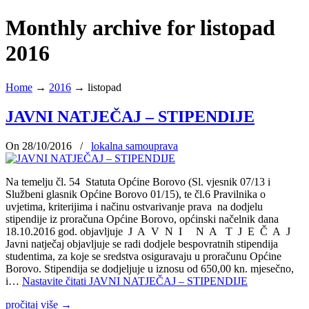
Monthly archive for listopad
2016
Home
→
2016
→
listopad
JAVNI NATJEČAJ – STIPENDIJE
On 28/10/2016
/
lokalna samouprava
Na temelju čl. 54 Statuta Općine Borovo (Sl. vjesnik 07/13 i
Službeni glasnik Općine Borovo 01/15), te čl.6 Pravilnika o
uvjetima, kriterijima i načinu ostvarivanje prava na dodjelu
stipendije iz proračuna Općine Borovo, općinski načelnik dana
18.10.2016 god. objavljuje J A V N I N A T J E Č A J
Javni natječaj objavljuje se radi dodjele bespovratnih stipendija
studentima, za koje se sredstva osiguravaju u proračunu Općine
Borovo. Stipendija se dodjeljuje u iznosu od 650,00 kn. mjesečno,
i…
Nastavite čitati
JAVNI NATJEČAJ – STIPENDIJE
pročitaj više
→