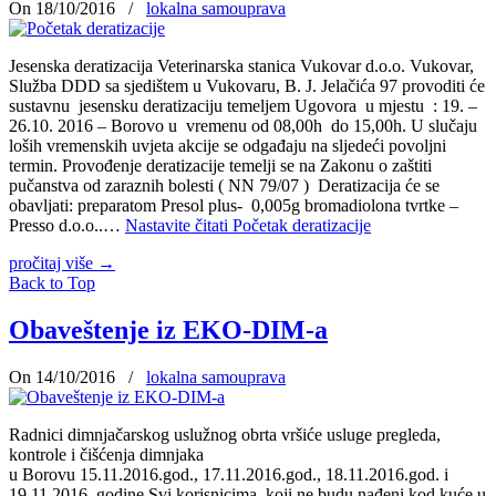
On 18/10/2016
/
lokalna samouprava
Jesenska deratizacija Veterinarska stanica Vukovar d.o.o. Vukovar,
Služba DDD sa sjedištem u Vukovaru, B. J. Jelačića 97 provoditi će
sustavnu jesensku deratizaciju temeljem Ugovora u mjestu : 19. –
26.10. 2016 – Borovo u vremenu od 08,00h do 15,00h. U slučaju
loših vremenskih uvjeta akcije se odgađaju na sljedeći povoljni
termin. Provođenje deratizacije temelji se na Zakonu o zaštiti
pučanstva od zaraznih bolesti ( NN 79/07 ) Deratizacija će se
obavljati: preparatom Presol plus- 0,005g bromadiolona tvrtke –
Presso d.o.o..…
Nastavite čitati
Početak deratizacije
pročitaj više
→
Back to Top
Obaveštenje iz EKO-DIM-a
On 14/10/2016
/
lokalna samouprava
Radnici dimnjačarskog uslužnog obrta vršiće usluge pregleda,
kontrole i čišćenja dimnjaka
u Borovu 15.11.2016.god., 17.11.2016.god., 18.11.2016.god. i
19.11.2016. godine Svi korisnicima koji ne budu nađeni kod kuće u