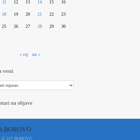
11
12
13
14
15
16
18
19
20
21
22
23
25
26
27
28
29
30
« ruj
stu »
 vesti
tari na objave
A BOROVO
 32 227 BOROVO