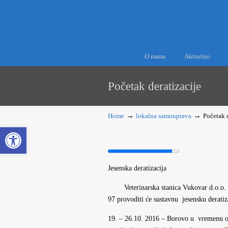
O nama
Aktuelno
Početak deratizacije
→
→
Home
lokalna samouprava
Početak 
Open toolbar
Jesenska deratizacija
Veterinarska stanica Vukovar d.o.o.
97 provoditi će sustavnu jesensku derat
19. – 26.10. 2016 – Borovo u vremenu od