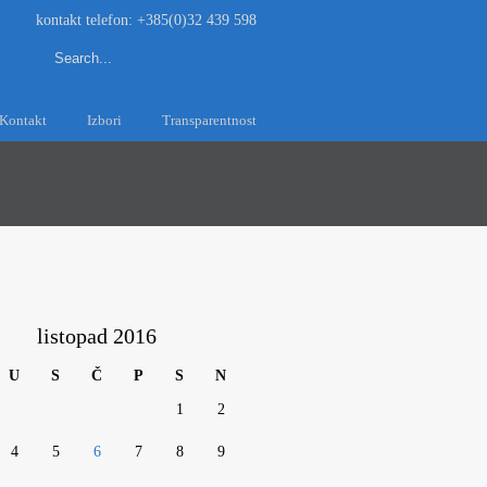
kontakt telefon: +385(0)32 439 598
Kontakt
Izbori
Transparentnost
listopad 2016
U
S
Č
P
S
N
1
2
4
5
6
7
8
9