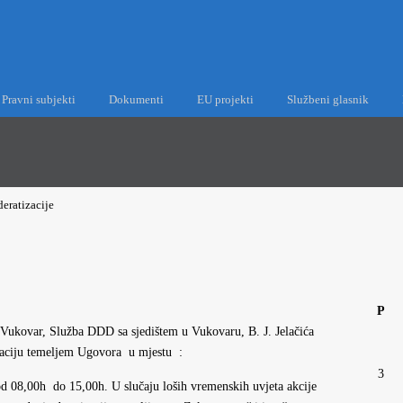
Pravni subjekti
Dokumenti
EU projekti
Službeni glasnik
deratizacije
P
 Vukovar, Služba DDD sa sjedištem u Vukovaru, B. J. Jelačića
izaciju temeljem Ugovora u mjestu :
3
 08,00h do 15,00h. U slučaju loših vremenskih uvjeta akcije