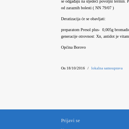
se odgađaju na sljedeći povoljni termin. P
od zaraznih bolesti ( NN 79/07 )
Deratizacija će se obavljati:
preparatom Presol plus- 0,005g bromadiol
generacije otrovnost: Xn, antidot je vita
Općina Borovo
On 18/10/2016
/
lokalna samouprava
Prijavi se