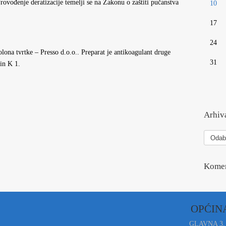
rovođenje deratizacije temelji se na Zakonu o zaštiti pučanstva
10
17
24
ona tvrtke – Presso d.o.o.. Preparat je antikoagulant druge
31
min K 1.
Arhiva
Arhiva
vesti
Komen
OPĆIN
GLAVNA 3,