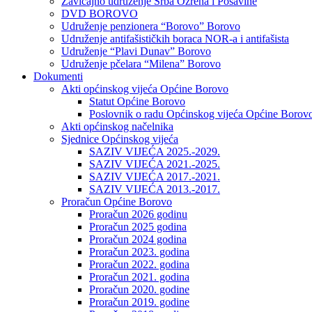
Zavičajno udruženje Srba Ozrena i Posavine
DVD BOROVO
Udruženje penzionera “Borovo” Borovo
Udruženje antifašističkih boraca NOR-a i antifašista
Udruženje “Plavi Dunav” Borovo
Udruženje pčelara “Milena” Borovo
Dokumenti
Akti općinskog vijeća Općine Borovo
Statut Općine Borovo
Poslovnik o radu Općinskog vijeća Općine Borov
Akti općinskog načelnika
Sjednice Općinskog vijeća
SAZIV VIJEĆA 2025.-2029.
SAZIV VIJEĆA 2021.-2025.
SAZIV VIJEĆA 2017.-2021.
SAZIV VIJEĆA 2013.-2017.
Proračun Općine Borovo
Proračun 2026 godinu
Proračun 2025 godina
Proračun 2024 godina
Proračun 2023. godina
Proračun 2022. godina
Proračun 2021. godina
Proračun 2020. godine
Proračun 2019. godine