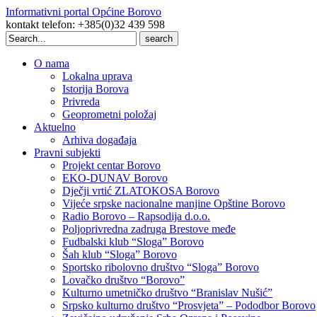
Informativni portal Općine Borovo
kontakt telefon: +385(0)32 439 598
Search
for:
O nama
Lokalna uprava
Istorija Borova
Privreda
Geoprometni položaj
Aktuelno
Arhiva događaja
Pravni subjekti
Projekt centar Borovo
EKO-DUNAV Borovo
Dječji vrtić ZLATOKOSA Borovo
Vijeće srpske nacionalne manjine Opštine Borovo
Radio Borovo – Rapsodija d.o.o.
Poljoprivredna zadruga Brestove međe
Fudbalski klub “Sloga” Borovo
Šah klub “Sloga” Borovo
Sportsko ribolovno društvo “Sloga” Borovo
Lovačko društvo “Borovo”
Kulturno umetničko društvo “Branislav Nušić”
Srpsko kulturno društvo “Prosvjeta” – Pododbor Borovo