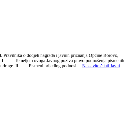
. Pravilnika o dodjeli nagrada i javnih priznanja Općine Borovo,
orovo I Temeljem ovoga Javnog poziva pravo podnošenja pismenih
anove, udruge. II Pismeni prijedlog podnosi…
Nastavite čitati
Javni