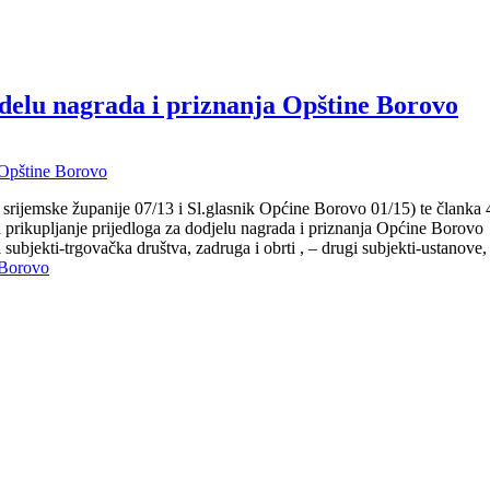
odelu nagrada i priznanja Opštine Borovo
rijemske županije 07/13 i Sl.glasnik Općine Borovo 01/15) te članka 4
a prikupljanje prijedloga za dodjelu nagrada i priznanja Općine B
ni subjekti-trgovačka društva, zadruga i obrti , – drugi subjekti-ust
 Borovo