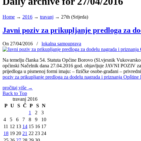
Daily archive for 27/04/2016
Home
→
2016
→
travanj
→
27th (Srijeda)
Javni poziv za prikupljanje predloga za d
On 27/04/2016
/
lokalna samouprava
Na temelju članka 54. Statuta Općine Borovo (Sl.vjesnik Vukovarsko s
općinski Načelnik dana 27.04.2016 god. objavljuje JAVNI POZIV z
prijedloga u pismenoj formi imaju: – fizičke osobe-građani – privred
poziv za prikupljanje predloga za dodelu nagrada i priznanja Opštine
pročitaj više
→
Back to Top
travanj 2016
P
U
S
Č
P
S
N
1
2
3
4
5
6
7
8
9
10
11
12
13
14
15
16
17
18
19
20
21
22
23
24
25
26
27
28
29
30