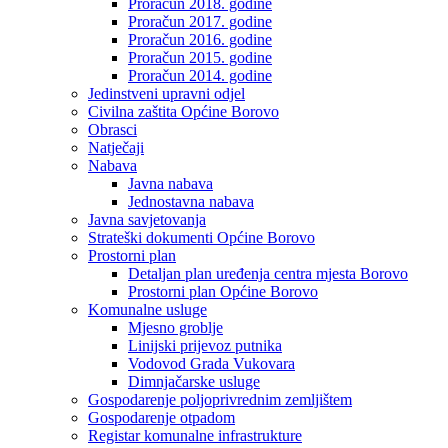
Proračun 2018. godine
Proračun 2017. godine
Proračun 2016. godine
Proračun 2015. godine
Proračun 2014. godine
Jedinstveni upravni odjel
Civilna zaštita Općine Borovo
Obrasci
Natječaji
Nabava
Javna nabava
Jednostavna nabava
Javna savjetovanja
Strateški dokumenti Općine Borovo
Prostorni plan
Detaljan plan uređenja centra mjesta Borovo
Prostorni plan Općine Borovo
Komunalne usluge
Mjesno groblje
Linijski prijevoz putnika
Vodovod Grada Vukovara
Dimnjačarske usluge
Gospodarenje poljoprivrednim zemljištem
Gospodarenje otpadom
Registar komunalne infrastrukture