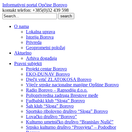
Informativni portal Općine Borovo
kontakt telefon: +385(0)32 439 598
Search
for:
O nama
Lokalna uprava
Istorija Borova
Privreda
Geoprometni položaj
Aktuelno
Arhiva događaja
Pravni subjekti
Projekt centar Borovo
EKO-DUNAV Borovo
Dječji vrtić ZLATOKOSA Borovo
Vijeće srpske nacionalne manjine Opštine Borovo
Radio Borovo – Rapsodija d.o.o.
Poljoprivredna zadruga Brestove međe
Fudbalski klub “Sloga” Borovo
Šah klub “Sloga” Borovo
Sportsko ribolovno društvo “Sloga” Borovo
Lovačko društvo “Borovo”
Kulturno umetničko društvo “Branislav Nušić”
Srpsko kulturno društvo “Prosvjeta” – Pododbor