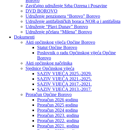
Borovo
Zavičajno udruženje Srba Ozrena i Posavine
DVD BOROVO
Udruženje penzionera “Borovo” Borovo
Udruženje antifašističkih boraca NOR-a i antifašista
Udruženje “Plavi Dunav” Borovo
Udruženje pčelara “Milena” Borovo
Dokumenti
Akti općinskog vijeća Općine Borovo
Statut Općine Borovo
Poslovnik o radu Općinskog vijeća Općine
Borovo
Akti općinskog načelnika
Sjednice Općinskog vijeća
SAZIV VIJEĆA 2025.-2029.
SAZIV VIJEĆA 2021.-2025.
SAZIV VIJEĆA 2017.-2021.
SAZIV VIJEĆA 2013.-2017.
Proračun Općine Borovo
Proračun 2026 godinu
Proračun 2025 godina
Proračun 2024 godina
Proračun 2023. godina
Proračun 2022. godina
Proračun 2021. godina