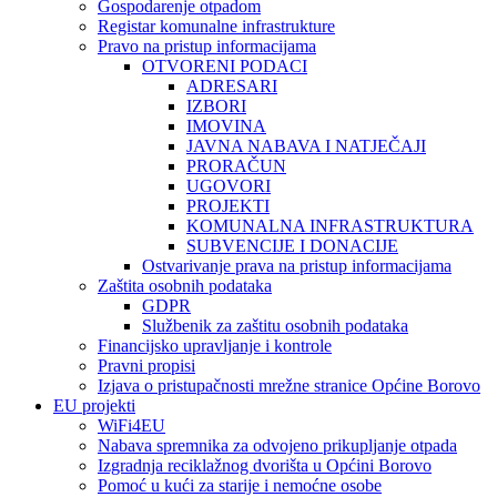
Gospodarenje otpadom
Registar komunalne infrastrukture
Pravo na pristup informacijama
OTVORENI PODACI
ADRESARI
IZBORI
IMOVINA
JAVNA NABAVA I NATJEČAJI
PRORAČUN
UGOVORI
PROJEKTI
KOMUNALNA INFRASTRUKTURA
SUBVENCIJE I DONACIJE
Ostvarivanje prava na pristup informacijama
Zaštita osobnih podataka
GDPR
Službenik za zaštitu osobnih podataka
Financijsko upravljanje i kontrole
Pravni propisi
Izjava o pristupačnosti mrežne stranice Općine Borovo
EU projekti
WiFi4EU
Nabava spremnika za odvojeno prikupljanje otpada
Izgradnja reciklažnog dvorišta u Općini Borovo
Pomoć u kući za starije i nemoćne osobe