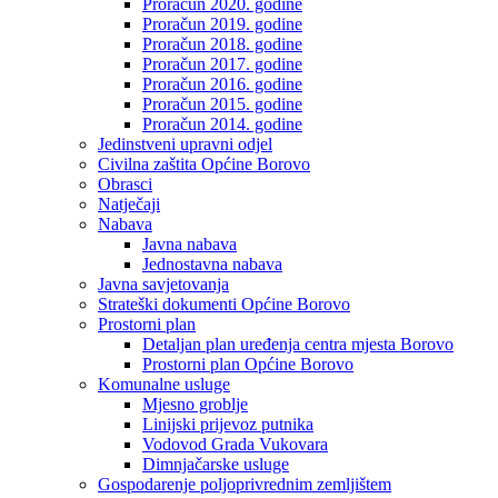
Proračun 2020. godine
Proračun 2019. godine
Proračun 2018. godine
Proračun 2017. godine
Proračun 2016. godine
Proračun 2015. godine
Proračun 2014. godine
Jedinstveni upravni odjel
Civilna zaštita Općine Borovo
Obrasci
Natječaji
Nabava
Javna nabava
Jednostavna nabava
Javna savjetovanja
Strateški dokumenti Općine Borovo
Prostorni plan
Detaljan plan uređenja centra mjesta Borovo
Prostorni plan Općine Borovo
Komunalne usluge
Mjesno groblje
Linijski prijevoz putnika
Vodovod Grada Vukovara
Dimnjačarske usluge
Gospodarenje poljoprivrednim zemljištem