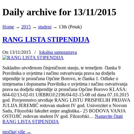
Daily archive for 13/11/2015
Home
→
2015
→
studeni
→
13th (Petak)
RANG LISTA STIPENDIJA
On 13/11/2015
/
lokalna samouprava
Sukladno utvrđenom činjeničnom stanju, te temeljem članka 9
Pravilnika o uvjetima i načinu ostvarivanja prava na dodjelu
stipendije iz proračuna Općine Borovo, te članka 1. Odluke o
izmjenama i dopunama Pravilnika o uvjetima i načinu ostvarivanja
prava na dodjelu stipendije iz proračuna Općine Borovo KLASA:
604-02/13-02-01 URBROJ:2196/04-02-15-08 od dana 07.10.2015
god. Povjerenstvo utvrđuje RANG LISTU PRISPJELIH PRIJAVA
JULIJA JEREMIĆ redovan student IV god. Univerzitet u Novom
Sadu, Filozofski fakultet smjer anglistika.- 25 BODOVA VANJA
OSTOJIĆ redovan student IV god. Filozofski…
Nastavite čitati
RANG LISTA STIPENDIJA
pročitaj više
→