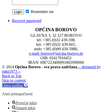
Remember me
Recover password
OPĆINA BOROVO
GLAVNA 3, 32 227 BOROVO
tel: +385 (0)32 439-598,
fax: +385 (0)32 439-601,
mob: +385 (0)99 439-5980,
e-mail: borovo@opcina-borovo.hr
OIB: 02417916452
IBAN: HR7223400091802900006
© 2014
Općina Borovo - sva prava zadržana
-- designed by
miki1973 --
Back to Top
Skip to content
Open toolbar
Alati pristupačnosti
Povećaj tekst
Smanji tekst