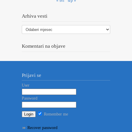
« svi
srp »
Arhiva vesti
Arhiva
vesti
Komentari na objave
Prijavi se
User
Password
Remember me
Recover password