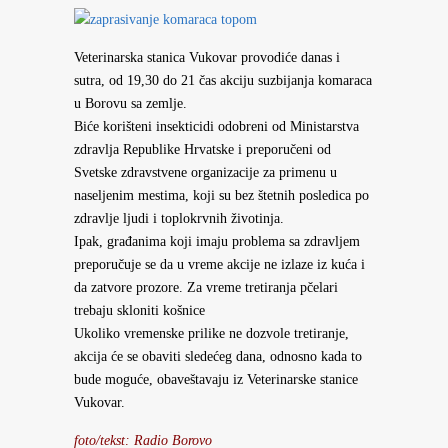
Veterinarska stanica Vukovar provodiće danas i
sutra, od 19,30 do 21 čas akciju suzbijanja komaraca
u Borovu sa zemlje.
Biće korišteni insekticidi odobreni od Ministarstva
zdravlja Republike Hrvatske i preporučeni od
Svetske zdravstvene organizacije za primenu u
naseljenim mestima, koji su bez štetnih posledica po
zdravlje ljudi i toplokrvnih životinja.
Ipak, građanima koji imaju problema sa zdravljem
preporučuje se da u vreme akcije ne izlaze iz kuća i
da zatvore prozore. Za vreme tretiranja pčelari
trebaju skloniti košnice
Ukoliko vremenske prilike ne dozvole tretiranje,
akcija će se obaviti sledećeg dana, odnosno kada to
bude moguće, obaveštavaju iz Veterinarske stanice
Vukovar.
foto/tekst: Radio Borovo