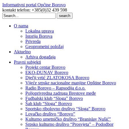
Informativni portal Općine Borovo
kontakt telefon: +385(0)32 439 598
Search
for:
O nama
Lokalna uprava
Istorija Borova
Privreda
Geoprometni položaj
Aktuelno
Arhiva događaja
Pravni subjekti
Projekt centar Borovo
EKO-DUNAV Borovo
Dječji vrtić ZLATOKOSA Borovo
Vijeće srpske nacionalne manjine Opštine Borovo
Radio Borovo – Rapsodija d.o.o.
Poljoprivredna zadruga Brestove međe
Fudbalski klub “Sloga” Borovo
Šah klub “Sloga” Borovo
Sportsko ribolovno društvo “Sloga” Borovo
Lovačko društvo “Borovo”
Kulturno umetničko društvo “Branislav Nušić”
Srpsko kulturno društvo “Prosvjeta” – Pododbor