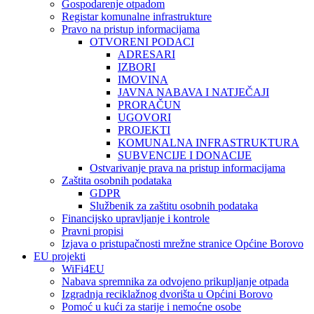
Gospodarenje otpadom
Registar komunalne infrastrukture
Pravo na pristup informacijama
OTVORENI PODACI
ADRESARI
IZBORI
IMOVINA
JAVNA NABAVA I NATJEČAJI
PRORAČUN
UGOVORI
PROJEKTI
KOMUNALNA INFRASTRUKTURA
SUBVENCIJE I DONACIJE
Ostvarivanje prava na pristup informacijama
Zaštita osobnih podataka
GDPR
Službenik za zaštitu osobnih podataka
Financijsko upravljanje i kontrole
Pravni propisi
Izjava o pristupačnosti mrežne stranice Općine Borovo
EU projekti
WiFi4EU
Nabava spremnika za odvojeno prikupljanje otpada
Izgradnja reciklažnog dvorišta u Općini Borovo
Pomoć u kući za starije i nemoćne osobe