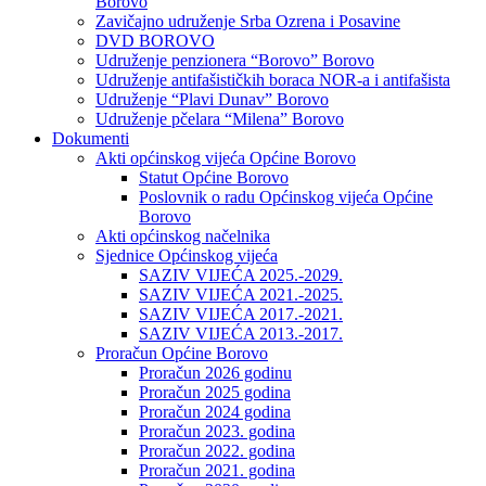
Borovo
Zavičajno udruženje Srba Ozrena i Posavine
DVD BOROVO
Udruženje penzionera “Borovo” Borovo
Udruženje antifašističkih boraca NOR-a i antifašista
Udruženje “Plavi Dunav” Borovo
Udruženje pčelara “Milena” Borovo
Dokumenti
Akti općinskog vijeća Općine Borovo
Statut Općine Borovo
Poslovnik o radu Općinskog vijeća Općine
Borovo
Akti općinskog načelnika
Sjednice Općinskog vijeća
SAZIV VIJEĆA 2025.-2029.
SAZIV VIJEĆA 2021.-2025.
SAZIV VIJEĆA 2017.-2021.
SAZIV VIJEĆA 2013.-2017.
Proračun Općine Borovo
Proračun 2026 godinu
Proračun 2025 godina
Proračun 2024 godina
Proračun 2023. godina
Proračun 2022. godina
Proračun 2021. godina