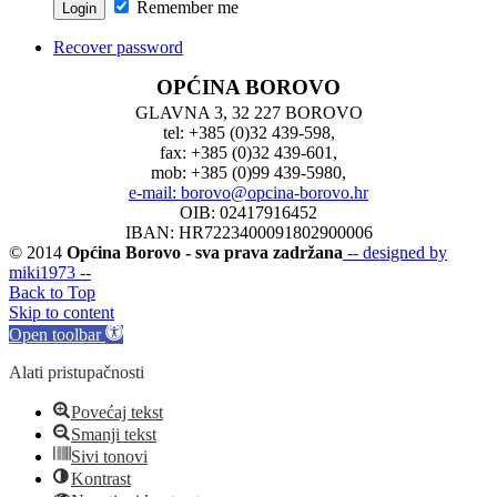
Remember me
Recover password
OPĆINA BOROVO
GLAVNA 3, 32 227 BOROVO
tel: +385 (0)32 439-598,
fax: +385 (0)32 439-601,
mob: +385 (0)99 439-5980,
e-mail: borovo@opcina-borovo.hr
OIB: 02417916452
IBAN: HR7223400091802900006
© 2014
Općina Borovo - sva prava zadržana
-- designed by
miki1973 --
Back to Top
Skip to content
Open toolbar
Alati pristupačnosti
Povećaj tekst
Smanji tekst
Sivi tonovi
Kontrast