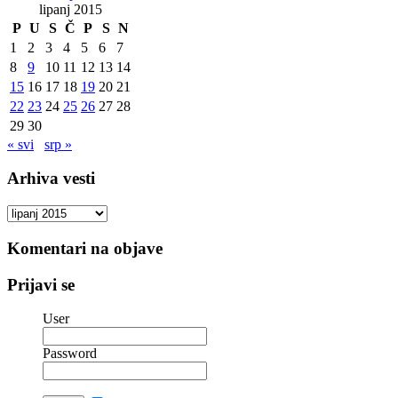
lipanj 2015
P
U
S
Č
P
S
N
1
2
3
4
5
6
7
8
9
10
11
12
13
14
15
16
17
18
19
20
21
22
23
24
25
26
27
28
29
30
« svi
srp »
Arhiva vesti
Arhiva
vesti
Komentari na objave
Prijavi se
User
Password