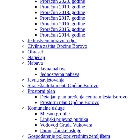
Proračun 2020. godine
Proračun 2019. godine
Proračun 2018. godine
Proračun 2017. godine
Proračun 2016. godine
Proračun 2015. godine
Proračun 2014. godine
Jedinstveni upravni odjel
Civilna zaštita Općine Borovo
Obrasci
Natječaji
Nabava
Javna nabava
Jednostavna nabava
Javna savjetovanja
Strateški dokumenti Općine Borovo
Prostorni plan
Detaljan plan uređenja centra mjesta Borovo
Prostorni plan Općine Borovo
Komunalne usluge
Mjesno groblje
Linijski prijevoz putnika
Vodovod Grada Vukovara
Dimnjačarske usluge
Gospodarenje poljoprivrednim zemljištem