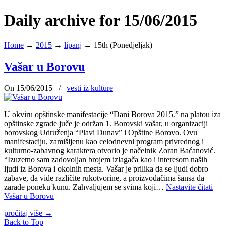
Daily archive for 15/06/2015
Home
→
2015
→
lipanj
→
15th (Ponedjeljak)
Vašar u Borovu
On 15/06/2015
/
vesti iz kulture
U okviru opštinske manifestacije “Dani Borova 2015.” na platou iza
opštinske zgrade juče je održan 1. Borovski vašar, u organizaciji
borovskog Udruženja “Plavi Dunav” i Opštine Borovo. Ovu
manifestaciju, zamišljenu kao celodnevni program privrednog i
kulturno-zabavnog karaktera otvorio je načelnik Zoran Baćanović.
“Izuzetno sam zadovoljan brojem izlagača kao i interesom naših
ljudi iz Borova i okolnih mesta. Vašar je prilika da se ljudi dobro
zabave, da vide različite rukotvorine, a proizvođačima šansa da
zarade poneku kunu. Zahvaljujem se svima koji…
Nastavite čitati
Vašar u Borovu
pročitaj više
→
Back to Top