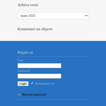
Arhiva vesti
Arhiva
vesti
Komentari na objave
Prijavi se
User
Password
Remember me
Recover password