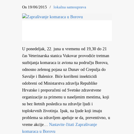
On 19/06/2015
/
lokalna samouprava
U ponedeljak, 22. juna u vremenu od 19,30 do 21
čas Veterinarska stanica Vukovar provodiće tretman
suzbijanja komaraca iz aviona na području Borova,
odnosno zelenog pojasa uz Dunav od Crepulja do
Savulje i Balenice. Biće korišteni insekticidi
odobreni od Ministarstva zdravlja Republike
Hrvatske i preporučeni od Svetske zdravstvene
organizacije za primenu u naseljenim mestima, koji
su bez štetnih posledica na zdravlje ljudi i
toplokrvnih životinja. Ipak, na ljude koji imaju
problema sa zdravljem apeluje se da, preventivno, u
vreme akcije…
Nastavite čitati
Zaprašivanje
komaraca u Borovu