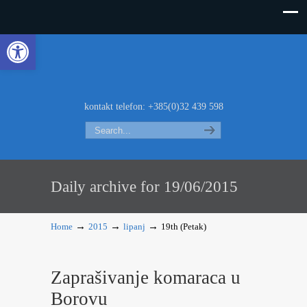
Open toolbar
kontakt telefon: +385(0)32 439 598
Search
Daily archive for 19/06/2015
→
→
→
Home
2015
lipanj
19th (Petak)
Zaprašivanje komaraca u
Borovu