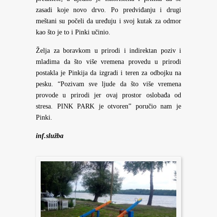
zasadi koje novo drvo. Po predviđanju i drugi
meštani su počeli da uređuju i svoj kutak za odmor
kao što je to i Pinki učinio.
Želja za boravkom u prirodi i indirektan poziv i
mladima da što više vremena provedu u prirodi
postakla je Pinkija da izgradi i teren za odbojku na
pesku. “Pozivam sve ljude da što više vremena
provode u prirodi jer ovaj prostor oslobađa od
stresa. PINK PARK je otvoren” poručio nam je
Pinki.
inf.služba