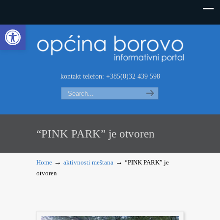
Open toolbar
kontakt telefon: +385(0)32 439 598
Search
“PINK PARK” je otvoren
→
→
Home
aktivnosti meštana
“PINK PARK” je
otvoren