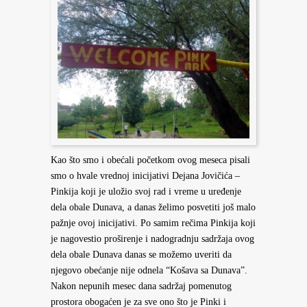
Kao što smo i obećali početkom ovog meseca pisali
smo o hvale vrednoj inicijativi Dejana Jovičića –
Pinkija koji je uložio svoj rad i vreme u uređenje
dela obale Dunava, a danas želimo posvetiti još malo
pažnje ovoj inicijativi. Po samim rečima Pinkija koji
je nagovestio proširenje i nadogradnju sadržaja ovog
dela obale Dunava danas se možemo uveriti da
njegovo obećanje nije odnela “Košava sa Dunava”.
Nakon nepunih mesec dana sadržaj pomenutog
prostora obogaćen je za sve ono što je Pinki i