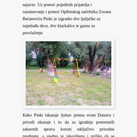
najavio. Uz pomoć pojedinih prijatelja i
razumevanje i pomoć Opštinskog načelnika Zorana
Baćanovića Pinki je izgradio dve ljuljačke za
najmlađu decu, dve klackalice te gumu za
provlačenje.
Kako Pinki iskazuje ljubav prema svom Dunavu i
prirodi ukazuje i to da za igradnju pomenutih
zabavnih sprava koristi isključivo prirodne
predmete, a ujedno je iskorištena i prilika da se