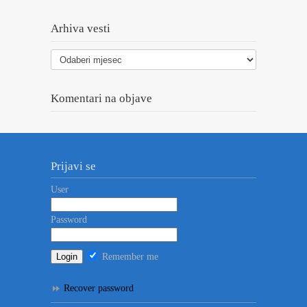
Arhiva vesti
Arhiva
vesti
Komentari na objave
Prijavi se
User
Password
Remember me
Recover password