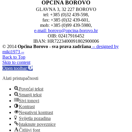
OPĆINA BOROVO
GLAVNA 3, 32 227 BOROVO
tel: +385 (0)32 439-598,
fax: +385 (0)32 439-601,
mob: +385 (0)99 439-5980,
e-mail: borovo@opcina-borovo.hr
OIB: 02417916452
IBAN: HR7223400091802900006
© 2014
Općina Borovo - sva prava zadržana
-- designed by
miki1973 --
Back to Top
Skip to content
Open toolbar
Alati pristupačnosti
Povećaj tekst
Smanji tekst
Sivi tonovi
Kontrast
Negativni kontrast
Svijetla pozadina
Istaknute poveznice
Čitljivi font