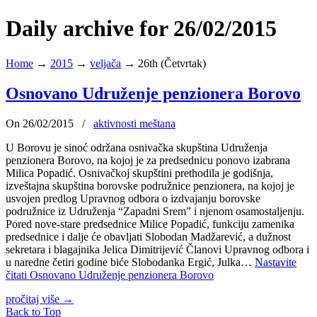
Daily archive for 26/02/2015
Home
→
2015
→
veljača
→
26th (Četvrtak)
Osnovano Udruženje penzionera Borovo
On 26/02/2015
/
aktivnosti meštana
U Borovu je sinoć održana osnivačka skupština Udruženja
penzionera Borovo, na kojoj je za predsednicu ponovo izabrana
Milica Popadić. Osnivačkoj skupštini prethodila je godišnja,
izveštajna skupština borovske podružnice penzionera, na kojoj je
usvojen predlog Upravnog odbora o izdvajanju borovske
podružnice iz Udruženja “Zapadni Srem” i njenom osamostaljenju.
Pored nove-stare predsednice Milice Popadić, funkciju zamenika
predsednice i dalje će obavljati Slobodan Madžarević, a dužnost
sekretara i blagajnika Jelica Dimitrijević Članovi Upravnog odbora i
u naredne četiri godine biće Slobodanka Ergić, Julka…
Nastavite
čitati
Osnovano Udruženje penzionera Borovo
pročitaj više
→
Back to Top