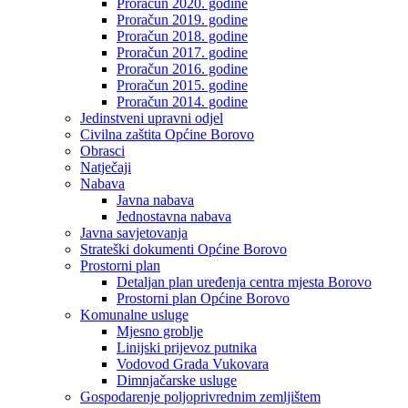
Proračun 2020. godine
Proračun 2019. godine
Proračun 2018. godine
Proračun 2017. godine
Proračun 2016. godine
Proračun 2015. godine
Proračun 2014. godine
Jedinstveni upravni odjel
Civilna zaštita Općine Borovo
Obrasci
Natječaji
Nabava
Javna nabava
Jednostavna nabava
Javna savjetovanja
Strateški dokumenti Općine Borovo
Prostorni plan
Detaljan plan uređenja centra mjesta Borovo
Prostorni plan Općine Borovo
Komunalne usluge
Mjesno groblje
Linijski prijevoz putnika
Vodovod Grada Vukovara
Dimnjačarske usluge
Gospodarenje poljoprivrednim zemljištem