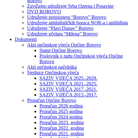
Borovo
Zavičajno udruženje Srba Ozrena i Posavine
DVD BOROVO
Udruženje penzionera “Borovo” Borovo
Udruženje antifašističkih boraca NOR-a i antifašista
Udruženje “Plavi Dunav” Borovo
Udruženje pčelara “Milena” Borovo
Dokumenti
Akti općinskog vijeća Općine Borovo
Statut Općine Borovo
Poslovnik o radu Općinskog vijeća Općine
Borovo
Akti općinskog načelnika
Sjednice Općinskog vijeća
SAZIV VIJEĆA 2025.-2029.
SAZIV VIJEĆA 2021.-2025.
SAZIV VIJEĆA 2017.-2021.
SAZIV VIJEĆA 2013.-2017.
Proračun Općine Borovo
Proračun 2026 godinu
Proračun 2025 godina
Proračun 2024 godina
Proračun 2023. godina
Proračun 2022. godina
Proračun 2021. godina