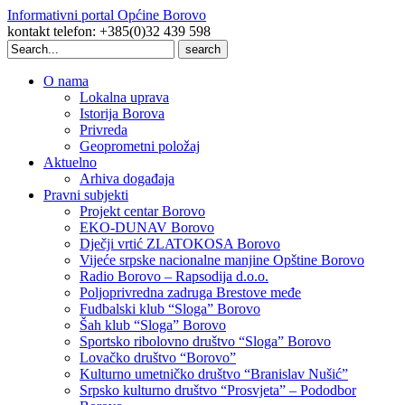
Informativni portal Općine Borovo
kontakt telefon: +385(0)32 439 598
Search
for:
O nama
Lokalna uprava
Istorija Borova
Privreda
Geoprometni položaj
Aktuelno
Arhiva događaja
Pravni subjekti
Projekt centar Borovo
EKO-DUNAV Borovo
Dječji vrtić ZLATOKOSA Borovo
Vijeće srpske nacionalne manjine Opštine Borovo
Radio Borovo – Rapsodija d.o.o.
Poljoprivredna zadruga Brestove međe
Fudbalski klub “Sloga” Borovo
Šah klub “Sloga” Borovo
Sportsko ribolovno društvo “Sloga” Borovo
Lovačko društvo “Borovo”
Kulturno umetničko društvo “Branislav Nušić”
Srpsko kulturno društvo “Prosvjeta” – Pododbor