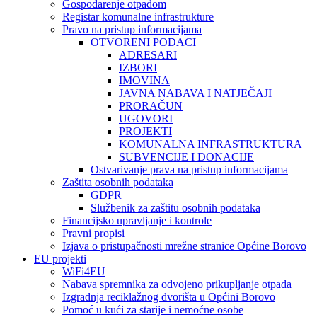
Gospodarenje otpadom
Registar komunalne infrastrukture
Pravo na pristup informacijama
OTVORENI PODACI
ADRESARI
IZBORI
IMOVINA
JAVNA NABAVA I NATJEČAJI
PRORAČUN
UGOVORI
PROJEKTI
KOMUNALNA INFRASTRUKTURA
SUBVENCIJE I DONACIJE
Ostvarivanje prava na pristup informacijama
Zaštita osobnih podataka
GDPR
Službenik za zaštitu osobnih podataka
Financijsko upravljanje i kontrole
Pravni propisi
Izjava o pristupačnosti mrežne stranice Općine Borovo
EU projekti
WiFi4EU
Nabava spremnika za odvojeno prikupljanje otpada
Izgradnja reciklažnog dvorišta u Općini Borovo
Pomoć u kući za starije i nemoćne osobe