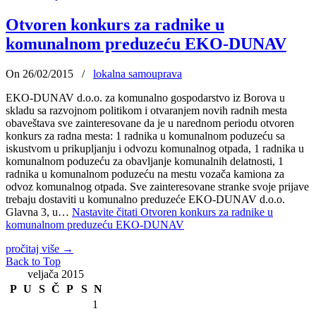
Otvoren konkurs za radnike u
komunalnom preduzeću EKO-DUNAV
On 26/02/2015
/
lokalna samouprava
EKO-DUNAV d.o.o. za komunalno gospodarstvo iz Borova u
skladu sa razvojnom politikom i otvaranjem novih radnih mesta
obaveštava sve zainteresovane da je u narednom periodu otvoren
konkurs za radna mesta: 1 radnika u komunalnom poduzeću sa
iskustvom u prikupljanju i odvozu komunalnog otpada, 1 radnika u
komunalnom poduzeću za obavljanje komunalnih delatnosti, 1
radnika u komunalnom poduzeću na mestu vozača kamiona za
odvoz komunalnog otpada. Sve zainteresovane stranke svoje prijave
trebaju dostaviti u komunalno preduzeće EKO-DUNAV d.o.o.
Glavna 3, u…
Nastavite čitati
Otvoren konkurs za radnike u
komunalnom preduzeću EKO-DUNAV
pročitaj više
→
Back to Top
veljača 2015
P
U
S
Č
P
S
N
1