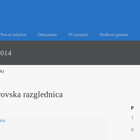
Pravni subjekti
Dokumenti
EU projekti
Službeni glasnik
2014
ak)
rovska razglednica
P
1
8