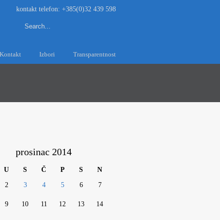
kontakt telefon: +385(0)32 439 598
Kontakt
Izbori
Transparentnost
prosinac 2014
U
S
Č
P
S
N
2
3
4
5
6
7
9
10
11
12
13
14