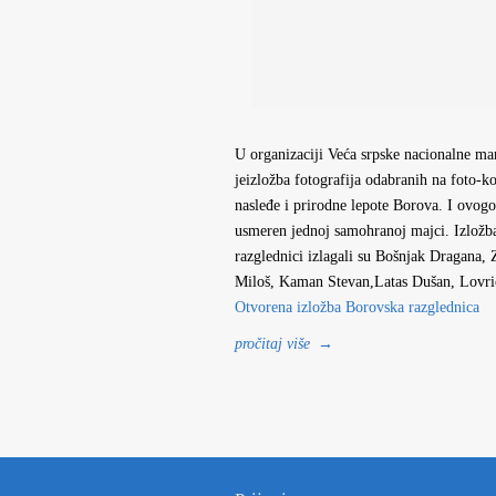
U organizaciji Veća srpske nacionalne ma
jeizložba fotografija odabranih na foto-k
nasleđe i prirodne lepote Borova. I ovogo
usmeren jednoj samohranoj majci. Izložba
razglednici izlagali su Bošnjak Dragana
Miloš, Kaman Stevan,Latas Dušan, Lovr
Otvorena izložba Borovska razglednica
pročitaj više
→