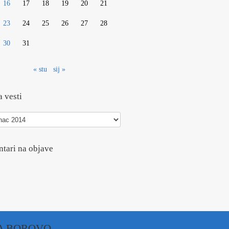
16
17
18
19
20
21
23
24
25
26
27
28
30
31
« stu
sij »
 vesti
tari na objave
A BOROVO