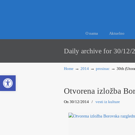
O nama
Aktuelno
Daily archive for 30/12/
→
→
→
Home
2014
prosinac
30th (Utor
Open toolbar
Otvorena izložba Bo
On 30/12/2014
/
vesti iz kulture