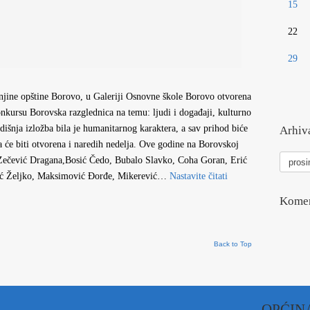
15
22
29
njine opštine Borovo, u Galeriji Osnovne škole Borovo otvorena
onkursu Borovska razglednica na temu: ljudi i događaji, kulturno
dišnja izložba bila je humanitarnog karaktera, a sav prihod biće
Arhiva
 će biti otvorena i naredih nedelja. Ove godine na Borovskoj
Arhiva
, Zečević Dragana,Bosić Čedo, Bubalo Slavko, Coha Goran, Erić
vesti
ić Željko, Maksimović Đorđe, Mikerević…
Nastavite čitati
Komen
Back to Top
OPĆIN