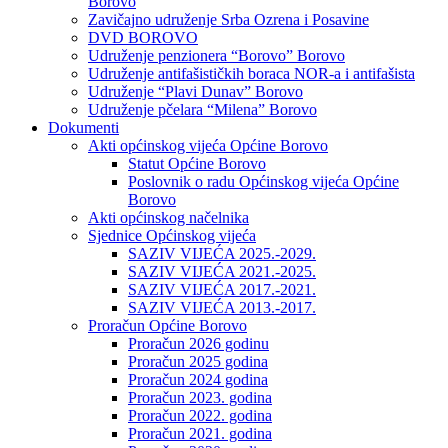
Borovo
Zavičajno udruženje Srba Ozrena i Posavine
DVD BOROVO
Udruženje penzionera “Borovo” Borovo
Udruženje antifašističkih boraca NOR-a i antifašista
Udruženje “Plavi Dunav” Borovo
Udruženje pčelara “Milena” Borovo
Dokumenti
Akti općinskog vijeća Općine Borovo
Statut Općine Borovo
Poslovnik o radu Općinskog vijeća Općine
Borovo
Akti općinskog načelnika
Sjednice Općinskog vijeća
SAZIV VIJEĆA 2025.-2029.
SAZIV VIJEĆA 2021.-2025.
SAZIV VIJEĆA 2017.-2021.
SAZIV VIJEĆA 2013.-2017.
Proračun Općine Borovo
Proračun 2026 godinu
Proračun 2025 godina
Proračun 2024 godina
Proračun 2023. godina
Proračun 2022. godina
Proračun 2021. godina