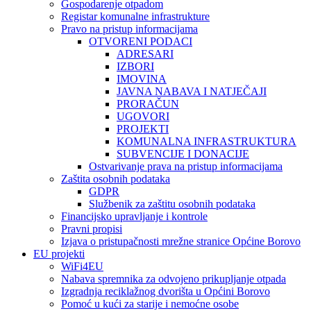
Gospodarenje otpadom
Registar komunalne infrastrukture
Pravo na pristup informacijama
OTVORENI PODACI
ADRESARI
IZBORI
IMOVINA
JAVNA NABAVA I NATJEČAJI
PRORAČUN
UGOVORI
PROJEKTI
KOMUNALNA INFRASTRUKTURA
SUBVENCIJE I DONACIJE
Ostvarivanje prava na pristup informacijama
Zaštita osobnih podataka
GDPR
Službenik za zaštitu osobnih podataka
Financijsko upravljanje i kontrole
Pravni propisi
Izjava o pristupačnosti mrežne stranice Općine Borovo
EU projekti
WiFi4EU
Nabava spremnika za odvojeno prikupljanje otpada
Izgradnja reciklažnog dvorišta u Općini Borovo
Pomoć u kući za starije i nemoćne osobe