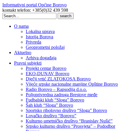
Informativni portal Općine Borovo
kontakt telefon: +385(0)32 439 598
Search
for:
O nama
Lokalna uprava
Istorija Borova
Privreda
Geoprometni položaj
Aktuelno
Arhiva događaja
Pravni subjekti
Projekt centar Borovo
EKO-DUNAV Borovo
Dječji vrtić ZLATOKOSA Borovo
Vijeće srpske nacionalne manjine Opštine Borovo
Radio Borovo – Rapsodija d.o.o.
Poljoprivredna zadruga Brestove međe
Fudbalski klub “Sloga” Borovo
Šah klub “Sloga” Borovo
Sportsko ribolovno društvo “Sloga” Borovo
Lovačko društvo “Borovo”
Kulturno umetničko društvo “Branislav Nušić”
Srpsko kulturno društvo “Prosvjeta” – Pododbor