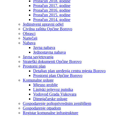
Proračun 2018. godine
Proračun 2017. godine
Proračun 2016. godine
Proračun 2015. godine
Proračun 2014. godine
Jedinstveni upravni odjel
Civilna zaštita Općine Borovo
Obrasci
Natječaji
Nabava
Javna nabava
Jednostavna nabava
Javna savjetovanja
Strateški dokumenti Općine Borovo
Prostorni plan
Detaljan plan uređenja centra mjesta Borovo
Prostorni plan Općine Borovo
Komunalne usluge
Mjesno groblje
Linijski prijevoz putnika
Vodovod Grada Vukovara
Dimnjačarske usluge
Gospodarenje poljoprivrednim zemljištem
Gospodarenje otpadom
Registar komunalne infrastrukture