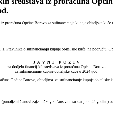
skih sredstava iz proračuna Opći
od.
va iz proračuna Općine Borovo za sufinanciranje kupnje obiteljske kuće
. st. 1. Pravilnika o sufinanciranju kupnje obiteljske kuće na području
J A V N I P O Z I V
za dodjelu financijskih sredstava iz proračuna Općine Borovo
za sufinanciranje kupnje obiteljske kuće u 2024 god.
roračuna Općine Borovo, obiteljima za sufinanciranje kupnje obiteljsk
(punoljetni članovi zajedničkog kućanstva nisu stariji od 45 godina) odn
,