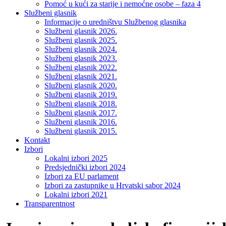
Pomoć u kući za starije i nemoćne osobe – faza 4
Službeni glasnik
Informacije o uredništvu Službenog glasnika
Službeni glasnik 2026.
Službeni glasnik 2025.
Službeni glasnik 2024.
Službeni glasnik 2023.
Službeni glasnik 2022.
Službeni glasnik 2021.
Službeni glasnik 2020.
Službeni glasnik 2019.
Službeni glasnik 2018.
Službeni glasnik 2017.
Službeni glasnik 2016.
Službeni glasnik 2015.
Kontakt
Izbori
Lokalni izbori 2025
Predsjednički izbori 2024
Izbori za EU parlament
Izbori za zastupnike u Hrvatski sabor 2024
Lokalni izbori 2021
Transparentnost