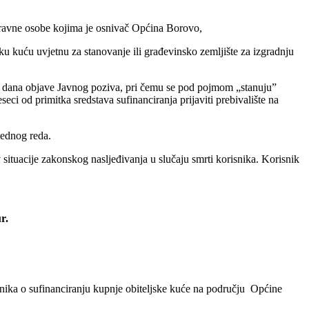
pravne osobe kojima je osnivač Općina Borovo,
sku kuću uvjetnu za stanovanje ili građevinsko zemljište za izgradnju
 do dana objave Javnog poziva, pri čemu se pod pojmom „stanuju”
 od primitka sredstava sufinanciranja prijaviti prebivalište na
jednog reda.
situacije zakonskog nasljeđivanja u slučaju smrti korisnika. Korisnik
r.
lnika o sufinanciranju kupnje obiteljske kuće na području Općine