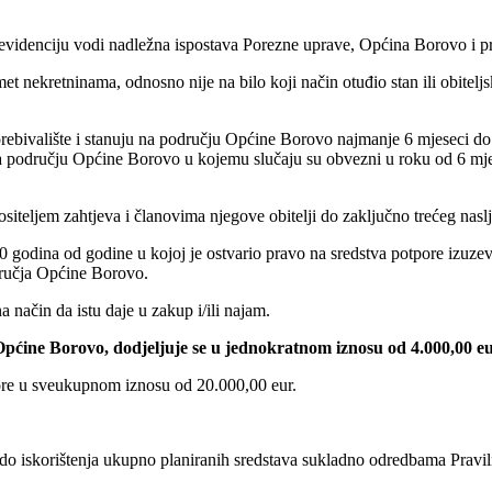
 evidenciju vodi nadležna ispostava Porezne uprave, Općina Borovo i 
met nekretninama, odnosno nije na bilo koji način otuđio stan ili obitelj
eno prebivalište i stanuju na području Općine Borovo najmanje 6 mjeseci
području Općine Borovo u kojemu slučaju su obvezni u roku od 6 mjeseci
nositeljem zahtjeva i članovima njegove obitelji do zaključno trećeg nasl
0 godina od godine u kojoj je ostvario pravo na sredstva potpore izuzev 
odručja Općine Borovo.
način da istu daje u zakup i/ili najam.
pćine Borovo, dodjeljuje se u jednokratnom iznosu od 4.000,00 eu
ore u sveukupnom iznosu od 20.000,00 eur.
 do iskorištenja ukupno planiranih sredstava sukladno odredbama Pravi