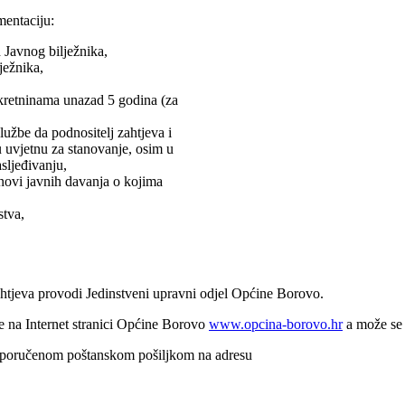
mentaciju:
avnog bilježnika,
ežnika,
retninama unazad 5 godina (za
be da podnositelj zahtjeva i
u uvjetnu za stanovanje, osim u
ljeđivanju,
ovi javnih davanja o kojima
tva,
htjeva provodi Jedinstveni upravni odjel Općine Borovo.
e na Internet stranici Općine Borovo
www.opcina-borovo.hr
a može se 
reporučenom poštanskom pošiljkom na adresu