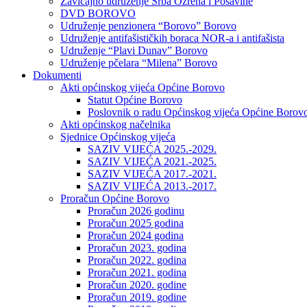
Zavičajno udruženje Srba Ozrena i Posavine
DVD BOROVO
Udruženje penzionera “Borovo” Borovo
Udruženje antifašističkih boraca NOR-a i antifašista
Udruženje “Plavi Dunav” Borovo
Udruženje pčelara “Milena” Borovo
Dokumenti
Akti općinskog vijeća Općine Borovo
Statut Općine Borovo
Poslovnik o radu Općinskog vijeća Općine Borov
Akti općinskog načelnika
Sjednice Općinskog vijeća
SAZIV VIJEĆA 2025.-2029.
SAZIV VIJEĆA 2021.-2025.
SAZIV VIJEĆA 2017.-2021.
SAZIV VIJEĆA 2013.-2017.
Proračun Općine Borovo
Proračun 2026 godinu
Proračun 2025 godina
Proračun 2024 godina
Proračun 2023. godina
Proračun 2022. godina
Proračun 2021. godina
Proračun 2020. godine
Proračun 2019. godine