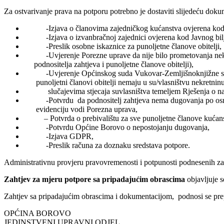
Za ostvarivanje prava na potporu potrebno je dostaviti slijedeću doku
-Izjava o članovima zajedničkog kućanstva ovjerena kod J
-Izjava o izvanbračnoj zajednici ovjerena kod Javnog bilj
-Preslik osobne iskaznice za punoljetne članove obitelji,
-Uvjerenje Porezne uprave da nije bilo prometovanja nek
podnositelja zahtjeva i punoljetne članove obitelji),
-Uvjerenje Općinskog suda Vukovar-Zemljišnoknjižne služ
punoljetni članovi obitelji nemaju u su/vlasništvu nekretnin
slučajevima stjecaja suvlasništva temeljem Rješenja o nas
-Potvrdu da podnositelj zahtjeva nema dugovanja po osn
evidenciju vodi Porezna uprava,
– Potvrda o prebivalištu za sve punoljetne članove kućans
-Potvrdu Općine Borovo o nepostojanju dugovanja,
-Izjava GDPR,
-Preslik računa za doznaku sredstava potpore.
Administrativnu provjeru pravovremenosti i potpunosti podnesenih za
Zahtjev za mjeru potpore sa pripadajućim obrascima
objavljuje s
Zahtjev sa pripadajućim obrascima i dokumentacijom, podnosi se p
OPĆINA BOROVO
JEDINSTVENI UPRAVNI ODJEL