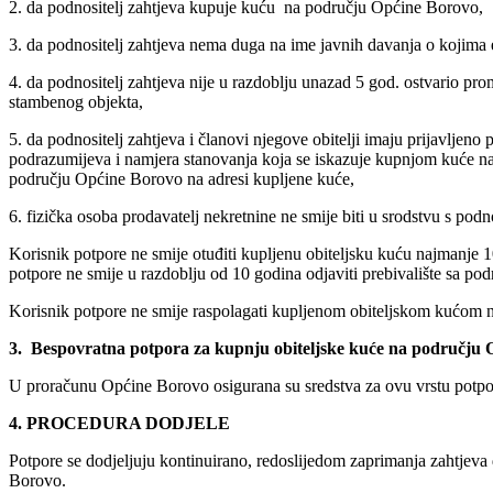
2. da podnositelj zahtjeva kupuje kuću na području Općine Borovo,
3. da podnositelj zahtjeva nema duga na ime javnih davanja o kojima
4. da podnositelj zahtjeva nije u razdoblju unazad 5 god. ostvario pro
stambenog objekta,
5. da podnositelj zahtjeva i članovi njegove obitelji imaju prijavlj
podrazumijeva i namjera stanovanja koja se iskazuje kupnjom kuće na 
području Općine Borovo na adresi kupljene kuće,
6. fizička osoba prodavatelj nekretnine ne smije biti u srodstvu s pod
Korisnik potpore ne smije otuđiti kupljenu obiteljsku kuću najmanje 1
potpore ne smije u razdoblju od 10 godina odjaviti prebivalište sa p
Korisnik potpore ne smije raspolagati kupljenom obiteljskom kućom na 
3. Bespovratna potpora za kupnju obiteljske kuće na području O
U proračunu Općine Borovo osigurana su sredstva za ovu vrstu potp
4. PROCEDURA DODJELE
Potpore se dodjeljuju kontinuirano, redoslijedom zaprimanja zahtjeva
Borovo.