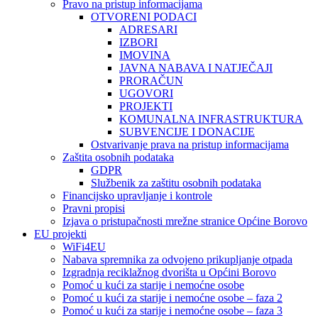
Pravo na pristup informacijama
OTVORENI PODACI
ADRESARI
IZBORI
IMOVINA
JAVNA NABAVA I NATJEČAJI
PRORAČUN
UGOVORI
PROJEKTI
KOMUNALNA INFRASTRUKTURA
SUBVENCIJE I DONACIJE
Ostvarivanje prava na pristup informacijama
Zaštita osobnih podataka
GDPR
Službenik za zaštitu osobnih podataka
Financijsko upravljanje i kontrole
Pravni propisi
Izjava o pristupačnosti mrežne stranice Općine Borovo
EU projekti
WiFi4EU
Nabava spremnika za odvojeno prikupljanje otpada
Izgradnja reciklažnog dvorišta u Općini Borovo
Pomoć u kući za starije i nemoćne osobe
Pomoć u kući za starije i nemoćne osobe – faza 2
Pomoć u kući za starije i nemoćne osobe – faza 3