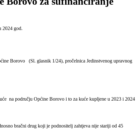
ne Borovo za sufinanciranje
 u 2024 god.
 Općine Borovo (Sl. glasnik 1/24), pročelnica Jedinstvenog upravnog
e kuće na području Općine Borovo i to za kuće kupljene u 2023 i 2024
osno bračni drug koji je podnositelj zahtjeva nije stariji od 45