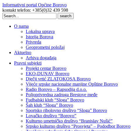
Informativni portal Općine Borovo
kontakt telefon: +385(0)32 439 598
Search
for:
O nama
Lokalna uprava
Istorija Borova
Privreda
Geoprometni položaj
Aktuelno
Arhiva događaja
Pravni subjekti
Projekt centar Borovo
EKO-DUNAV Borovo
Dječji vrtić ZLATOKOSA Borovo
Vijeće srpske nacionalne manjine Opštine Borovo
Radio Borovo – Rapsodija d.o.o.
Poljoprivredna zadruga Brestove međe
Fudbalski klub “Sloga” Borovo
Šah klub “Sloga” Borovo
Sportsko ribolovno društvo “Sloga” Borovo
Lovačko društvo “Borovo”
Kulturno umetničko društvo “Branislav Nušić”
Srpsko kulturno društvo “Prosvjeta” – Pododbor Borovo