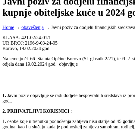
Javni poziv za dodjelu financij
kupnje obiteljske kuće u 2024 g
Home
→
obaveštenja
→
Javni poziv za dodjelu financijskih sredsta
KLASA: 421-02/24-01/1
UR.BROJ: 2196-9-03-24-05
Borovo, 19.02.2024 god.
Na temelju čl. 66. Statuta Općine Borovo (Sl. glasnik 2/21), te čl. 2
odjela dana 19.02.2024 god. objavljuje
1.
Javni poziv objavljuje se radi dodjele bespovratnih sredstava iz p
god..
2. PRIHVATLJIVI KORISNICI
:
1. osobe koje u trenutku podnošenja zahtjeva nisu starije od 45 godina 
godina, kao i u slučaju kada je podnositelj zahtjeva samohrani roditelj