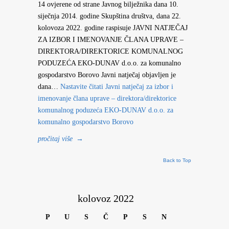
14 ovjerene od strane Javnog bilježnika dana 10.
siječnja 2014. godine Skupština društva, dana 22.
kolovoza 2022. godine raspisuje JAVNI NATJEČAJ
ZA IZBOR I IMENOVANJE ČLANA UPRAVE –
DIREKTORA/DIREKTORICE KOMUNALNOG
PODUZEĆA EKO-DUNAV d.o.o. za komunalno
gospodarstvo Borovo Javni natječaj objavljen je
dana…
Nastavite čitati
Javni natječaj za izbor i
imenovanje člana uprave – direktora/direktorice
komunalnog poduzeća EKO-DUNAV d.o.o. za
komunalno gospodarstvo Borovo
pročitaj više
→
Back to Top
kolovoz 2022
P
U
S
Č
P
S
N