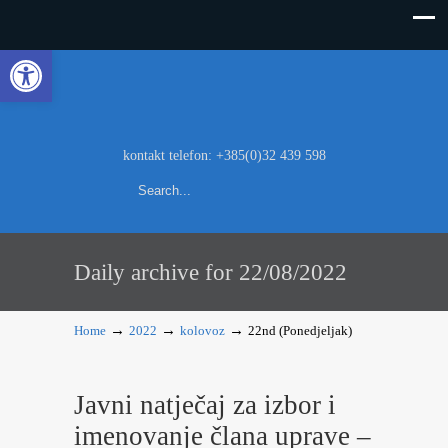
Open toolbar
kontakt telefon: +385(0)32 439 598
Search
Daily archive for 22/08/2022
→
→
→
Home
2022
kolovoz
22nd (Ponedjeljak)
Javni natječaj za izbor i
imenovanje člana uprave –