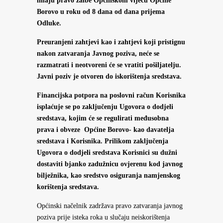
imaju pravo žalbe Općinskom vijeću Općine
Borovo u roku od 8 dana od dana prijema
Odluke.
Preuranjeni zahtjevi kao i zahtjevi koji pristignu
nakon zatvaranja Javnog poziva, neće se
razmatrati i neotvoreni će se vratiti pošiljatelju.
Javni poziv je otvoren do iskorištenja sredstava.
Financijska potpora na poslovni račun Korisnika
isplaćuje se po zaključenju Ugovora o dodjeli
sredstava, kojim će se regulirati međusobna
prava i obveze Općine Borovo- kao davatelja
sredstava i Korisnika. Prilikom zaključenja
Ugovora o dodjeli sredstava Korisnici su dužni
dostaviti bjanko zadužnicu ovjerenu kod javnog
bilježnika, kao sredstvo osiguranja namjenskog
korištenja sredstava.
Općinski načelnik zadržava pravo zatvaranja javnog
poziva prije isteka roka u slučaju neiskorištenja