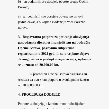
b) su podmirili sve dospjele obveze prema Općini
Borovo,
c) su podmirili sve dospjele obveze po osnovi
javnih davanja o kojima evidenciju vodi Porezna
uprava.
3. Bespovratna potpora za poticanje obavljanja
gospodarske djelatnosti sa sjedištem na području
Općine Borovo, poslovnim subjektima
registriranim u 2022 god. ili su u vrijeme objave
Javnog poziva u postupku registriranja, isplaćuje
se u iznosu od 20.000,00 kn.
U proračunu Općine Borovo osigurana su
sredstva za ovu vrstu potpore u sveukupnom iznosu
od 100.000,00 kn.
4. PROCEDURA DODJELE
Potpore se dodjeljuju kontinuirano, redoslijedom