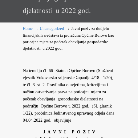
djelatnosti u 2022 god.
→
→
Home
Uncategorized
Javni poziv za dodjelu
financijskih sredstava iz proračuna Općine Borovo kao
poticajna mjera za početak obavljanja gospodarske
djelatnosti u 2022 god.
Na temelju čl. 66. Statuta Općine Borovo (Službeni
vjesnik Vukovarsko srijemske županije 4/18 i 1/20),
te čl. 3. st. 2. Pravilnika o uvjetima, kriterijima i
načinu ostvarivanja prava na poticajnu mjeru za
početak obavljanja gospodarske djelatnosti na
području Općine Borovo u 2022 god. (Sl. glasnik
1/22), pročelnica Jedinstvenog upravnog odjela dana
04.04.2022 god. objavljuje
J A V N I P O Z I V