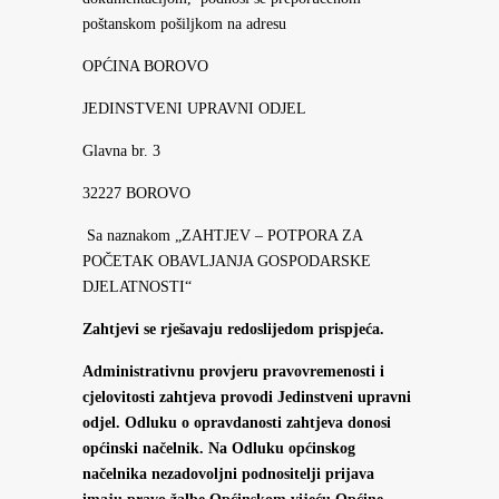
poštanskom pošiljkom na adresu
OPĆINA BOROVO
JEDINSTVENI UPRAVNI ODJEL
Glavna br. 3
32227 BOROVO
Sa naznakom „ZAHTJEV – POTPORA ZA
POČETAK OBAVLJANJA GOSPODARSKE
DJELATNOSTI“
Zahtjevi se rješavaju redoslijedom prispjeća.
Administrativnu provjeru pravovremenosti i
cjelovitosti zahtjeva provodi Jedinstveni upravni
odjel. Odluku o opravdanosti zahtjeva donosi
općinski načelnik. Na Odluku općinskog
načelnika nezadovoljni podnositelji prijava