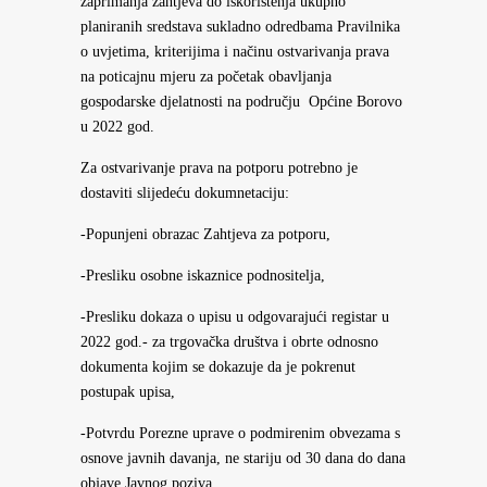
zaprimanja zahtjeva do iskorištenja ukupno
planiranih sredstava sukladno odredbama Pravilnika
o uvjetima, kriterijima i načinu ostvarivanja prava
na poticajnu mjeru za početak obavljanja
gospodarske djelatnosti na području Općine Borovo
u 2022 god.
Za ostvarivanje prava na potporu potrebno je
dostaviti slijedeću dokumnetaciju:
-Popunjeni obrazac Zahtjeva za potporu,
-Presliku osobne iskaznice podnositelja,
-Presliku dokaza o upisu u odgovarajući registar u
2022 god.- za trgovačka društva i obrte odnosno
dokumenta kojim se dokazuje da je pokrenut
postupak upisa,
-Potvrdu Porezne uprave o podmirenim obvezama s
osnove javnih davanja, ne stariju od 30 dana do dana
objave Javnog poziva,