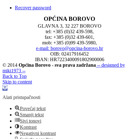
Recover password
OPĆINA BOROVO
GLAVNA 3, 32 227 BOROVO
tel: +385 (0)32 439-598,
fax: +385 (0)32 439-601,
mob: +385 (0)99 439-5980,
e-mail: borovo@opcina-borovo.hr
OIB: 02417916452
IBAN: HR7223400091802900006
© 2014
Općina Borovo - sva prava zadržana
-- designed by
miki1973 --
Back to Top
Skip to content
Open
toolbar
Alati pristupačnosti
Povećaj tekst
Smanji tekst
Sivi tonovi
Kontrast
Negativni kontrast