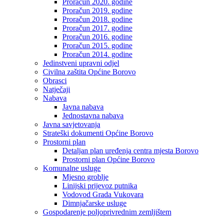
Proračun 2020. godine
Proračun 2019. godine
Proračun 2018. godine
Proračun 2017. godine
Proračun 2016. godine
Proračun 2015. godine
Proračun 2014. godine
Jedinstveni upravni odjel
Civilna zaštita Općine Borovo
Obrasci
Natječaji
Nabava
Javna nabava
Jednostavna nabava
Javna savjetovanja
Strateški dokumenti Općine Borovo
Prostorni plan
Detaljan plan uređenja centra mjesta Borovo
Prostorni plan Općine Borovo
Komunalne usluge
Mjesno groblje
Linijski prijevoz putnika
Vodovod Grada Vukovara
Dimnjačarske usluge
Gospodarenje poljoprivrednim zemljištem