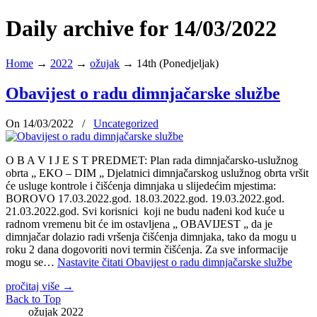
Daily archive for 14/03/2022
Home
→
2022
→
ožujak
→
14th (Ponedjeljak)
Obavijest o radu dimnjačarske službe
On 14/03/2022
/
Uncategorized
O B A V I J E S T PREDMET: Plan rada dimnjačarsko-uslužnog
obrta „ EKO – DIM „ Djelatnici dimnjačarskog uslužnog obrta vršit
će usluge kontrole i čišćenja dimnjaka u slijedećim mjestima:
BOROVO 17.03.2022.god. 18.03.2022.god. 19.03.2022.god.
21.03.2022.god. Svi korisnici koji ne budu nađeni kod kuće u
radnom vremenu bit će im ostavljena „ OBAVIJEST „ da je
dimnjačar dolazio radi vršenja čišćenja dimnjaka, tako da mogu u
roku 2 dana dogovoriti novi termin čišćenja. Za sve informacije
mogu se…
Nastavite čitati
Obavijest o radu dimnjačarske službe
pročitaj više
→
Back to Top
ožujak 2022