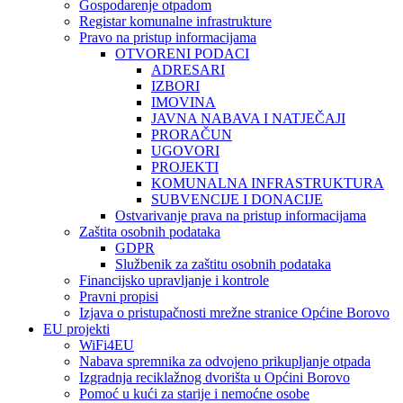
Gospodarenje otpadom
Registar komunalne infrastrukture
Pravo na pristup informacijama
OTVORENI PODACI
ADRESARI
IZBORI
IMOVINA
JAVNA NABAVA I NATJEČAJI
PRORAČUN
UGOVORI
PROJEKTI
KOMUNALNA INFRASTRUKTURA
SUBVENCIJE I DONACIJE
Ostvarivanje prava na pristup informacijama
Zaštita osobnih podataka
GDPR
Službenik za zaštitu osobnih podataka
Financijsko upravljanje i kontrole
Pravni propisi
Izjava o pristupačnosti mrežne stranice Općine Borovo
EU projekti
WiFi4EU
Nabava spremnika za odvojeno prikupljanje otpada
Izgradnja reciklažnog dvorišta u Općini Borovo
Pomoć u kući za starije i nemoćne osobe