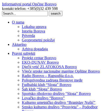
Informativni portal Općine Borovo
kontakt telefon: +385(0)32 439 598
Search
for:
O nama
Lokalna uprava
Istorija Borova
Privreda
Geoprometni položaj
Aktuelno
Arhiva događaja
Pravni subjekti
Projekt centar Borovo
EKO-DUNAV Borovo
Dječji vrtić ZLATOKOSA Borovo
Vijeće srpske nacionalne manjine Opštine Borovo
Radio Borovo – Rapsodija d.o.o.
Poljoprivredna zadruga Brestove međe
Fudbalski klub “Sloga” Borovo
Šah klub “Sloga” Borovo
Sportsko ribolovno društvo “Sloga” Borovo
Lovačko društvo “Borovo”
Kulturno umetničko društvo “Branislav Nušić”
Srpsko kulturno društvo “Prosvjeta” – Pododbor