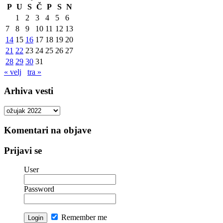
P
U
S
Č
P
S
N
1
2
3
4
5
6
7
8
9
10
11
12
13
14
15
16
17
18
19
20
21
22
23
24
25
26
27
28
29
30
31
« velj
tra »
Arhiva vesti
Arhiva
vesti
Komentari na objave
Prijavi se
User
Password
Remember me