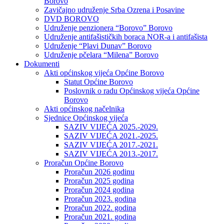
Borovo
Zavičajno udruženje Srba Ozrena i Posavine
DVD BOROVO
Udruženje penzionera “Borovo” Borovo
Udruženje antifašističkih boraca NOR-a i antifašista
Udruženje “Plavi Dunav” Borovo
Udruženje pčelara “Milena” Borovo
Dokumenti
Akti općinskog vijeća Općine Borovo
Statut Općine Borovo
Poslovnik o radu Općinskog vijeća Općine
Borovo
Akti općinskog načelnika
Sjednice Općinskog vijeća
SAZIV VIJEĆA 2025.-2029.
SAZIV VIJEĆA 2021.-2025.
SAZIV VIJEĆA 2017.-2021.
SAZIV VIJEĆA 2013.-2017.
Proračun Općine Borovo
Proračun 2026 godinu
Proračun 2025 godina
Proračun 2024 godina
Proračun 2023. godina
Proračun 2022. godina
Proračun 2021. godina