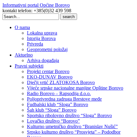
Informativni portal Općine Borovo
kontakt telefon: +385(0)32 439 598
Search
for:
O nama
Lokalna uprava
Istorija Borova
Privreda
Geoprometni položaj
Aktuelno
Arhiva događaja
Pravni subjekti
Projekt centar Borovo
EKO-DUNAV Borovo
Dječji vrtić ZLATOKOSA Borovo
Vijeće srpske nacionalne manjine Opštine Borovo
Radio Borovo – Rapsodija d.o.o.
Poljoprivredna zadruga Brestove međe
Fudbalski klub “Sloga” Borovo
Šah klub “Sloga” Borovo
Sportsko ribolovno društvo “Sloga” Borovo
Lovačko društvo “Borovo”
Kulturno umetničko društvo “Branislav Nušić”
Srpsko kulturno društvo “Prosvjeta” – Pododbor