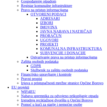
Gospodarenje otpadom
Registar komunalne infrastrukture
Pravo na pristup informacijama
OTVORENI PODACI
ADRESARI
IZBORI
IMOVINA
JAVNA NABAVA I NATJEČAJI
PRORAČUN
UGOVORI
PROJEKTI
KOMUNALNA INFRASTRUKTURA
SUBVENCIJE I DONACIJE
Ostvarivanje prava na pristup informacijama
Zaštita osobnih podataka
GDPR
Službenik za zaštitu osobnih podataka
Financijsko upravljanje i kontrole
Pravni propisi
Izjava o pristupačnosti mrežne stranice Općine Borovo
EU projekti
WiFi4EU
Nabava spremnika za odvojeno prikupljanje otpada
Izgradnja reciklažnog dvorišta u Općini Borovo
Pomoć u kući za starije i nemoćne osobe