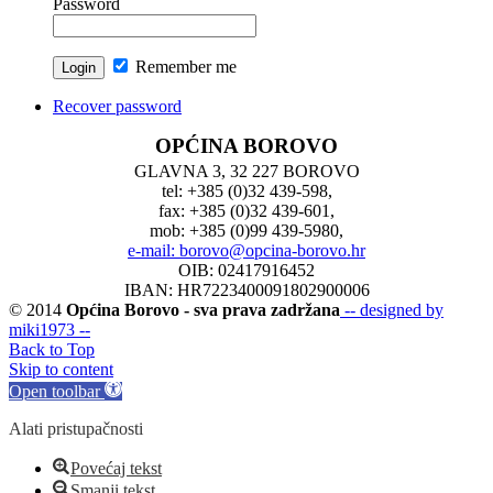
Password
Remember me
Recover password
OPĆINA BOROVO
GLAVNA 3, 32 227 BOROVO
tel: +385 (0)32 439-598,
fax: +385 (0)32 439-601,
mob: +385 (0)99 439-5980,
e-mail: borovo@opcina-borovo.hr
OIB: 02417916452
IBAN: HR7223400091802900006
© 2014
Općina Borovo - sva prava zadržana
-- designed by
miki1973 --
Back to Top
Skip to content
Open toolbar
Alati pristupačnosti
Povećaj tekst
Smanji tekst