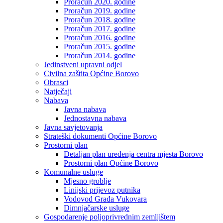
Proračun 2020. godine
Proračun 2019. godine
Proračun 2018. godine
Proračun 2017. godine
Proračun 2016. godine
Proračun 2015. godine
Proračun 2014. godine
Jedinstveni upravni odjel
Civilna zaštita Općine Borovo
Obrasci
Natječaji
Nabava
Javna nabava
Jednostavna nabava
Javna savjetovanja
Strateški dokumenti Općine Borovo
Prostorni plan
Detaljan plan uređenja centra mjesta Borovo
Prostorni plan Općine Borovo
Komunalne usluge
Mjesno groblje
Linijski prijevoz putnika
Vodovod Grada Vukovara
Dimnjačarske usluge
Gospodarenje poljoprivrednim zemljištem