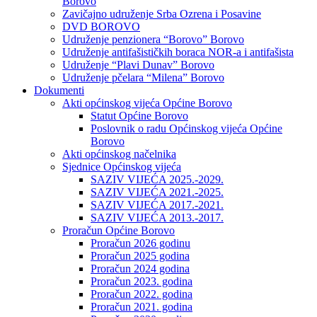
Borovo
Zavičajno udruženje Srba Ozrena i Posavine
DVD BOROVO
Udruženje penzionera “Borovo” Borovo
Udruženje antifašističkih boraca NOR-a i antifašista
Udruženje “Plavi Dunav” Borovo
Udruženje pčelara “Milena” Borovo
Dokumenti
Akti općinskog vijeća Općine Borovo
Statut Općine Borovo
Poslovnik o radu Općinskog vijeća Općine
Borovo
Akti općinskog načelnika
Sjednice Općinskog vijeća
SAZIV VIJEĆA 2025.-2029.
SAZIV VIJEĆA 2021.-2025.
SAZIV VIJEĆA 2017.-2021.
SAZIV VIJEĆA 2013.-2017.
Proračun Općine Borovo
Proračun 2026 godinu
Proračun 2025 godina
Proračun 2024 godina
Proračun 2023. godina
Proračun 2022. godina
Proračun 2021. godina