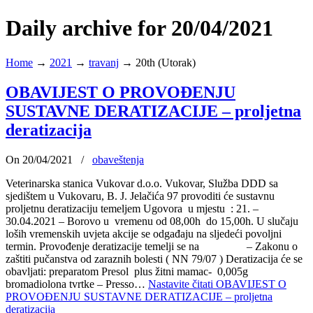
Daily archive for 20/04/2021
Home
→
2021
→
travanj
→
20th (Utorak)
OBAVIJEST O PROVOĐENJU
SUSTAVNE DERATIZACIJE – proljetna
deratizacija
On 20/04/2021
/
obaveštenja
Veterinarska stanica Vukovar d.o.o. Vukovar, Služba DDD sa
sjedištem u Vukovaru, B. J. Jelačića 97 provoditi će sustavnu
proljetnu deratizaciju temeljem Ugovora u mjestu : 21. –
30.04.2021 – Borovo u vremenu od 08,00h do 15,00h. U slučaju
loših vremenskih uvjeta akcije se odgađaju na sljedeći povoljni
termin. Provođenje deratizacije temelji se na – Zakonu o
zaštiti pučanstva od zaraznih bolesti ( NN 79/07 ) Deratizacija će se
obavljati: preparatom Presol plus žitni mamac- 0,005g
bromadiolona tvrtke – Presso…
Nastavite čitati
OBAVIJEST O
PROVOĐENJU SUSTAVNE DERATIZACIJE – proljetna
deratizacija