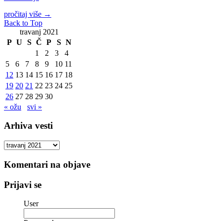
pročitaj više
→
Back to Top
travanj 2021
P
U
S
Č
P
S
N
1
2
3
4
5
6
7
8
9
10
11
12
13
14
15
16
17
18
19
20
21
22
23
24
25
26
27
28
29
30
« ožu
svi »
Arhiva vesti
Arhiva
vesti
Komentari na objave
Prijavi se
User