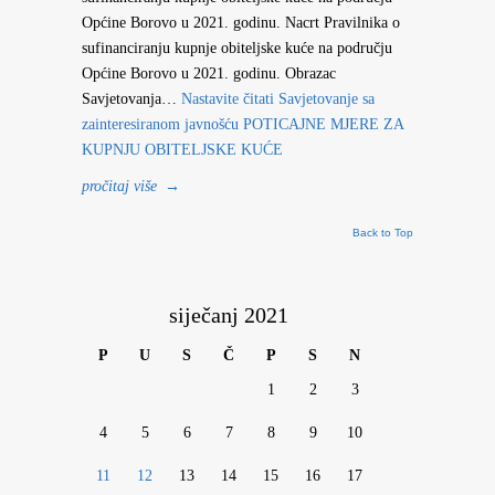
Općine Borovo u 2021. godinu. Nacrt Pravilnika o
sufinanciranju kupnje obiteljske kuće na području
Općine Borovo u 2021. godinu. Obrazac
Savjetovanja…
Nastavite čitati
Savjetovanje sa
zainteresiranom javnošću POTICAJNE MJERE ZA
KUPNJU OBITELJSKE KUĆE
pročitaj više
→
Back to Top
siječanj 2021
P
U
S
Č
P
S
N
1
2
3
4
5
6
7
8
9
10
11
12
13
14
15
16
17