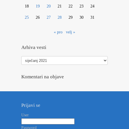
18
19
20
21
22
23
24
25
26
27
28
29
30
31
« pro
velj »
Arhiva vesti
Arhiva
vesti
Komentari na objave
Prijavi se
User
Password