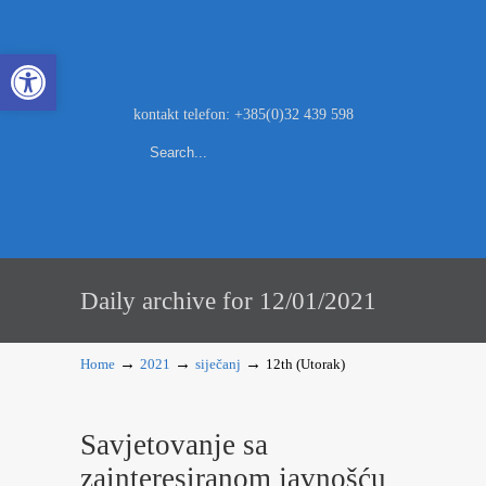
Open toolbar
kontakt telefon: +385(0)32 439 598
Daily archive for 12/01/2021
→
→
→
Home
2021
siječanj
12th (Utorak)
Savjetovanje sa
zainteresiranom javnošću