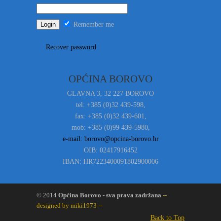
Remember me
Recover password
OPĆINA BOROVO
GLAVNA 3, 32 227 BOROVO
tel: +385 (0)32 439-598,
fax: +385 (0)32 439-601,
mob: +385 (0)99 439-5980,
e-mail: borovo@opcina-borovo.hr
OIB: 02417916452
IBAN: HR7223400091802900006
© 2014
Općina Borovo - sva prava zadržana
--
designed by miki1973 --
Back to Top