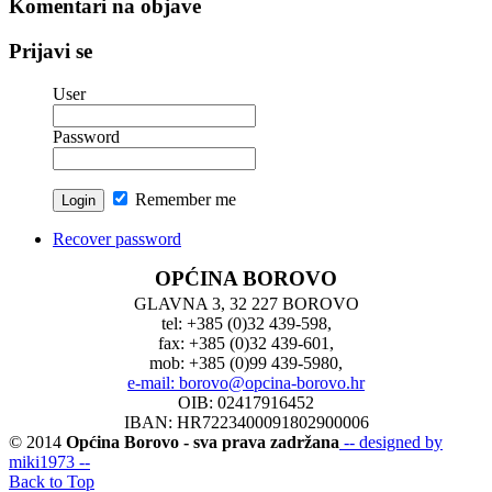
Komentari na objave
Prijavi se
User
Password
Remember me
Recover password
OPĆINA BOROVO
GLAVNA 3, 32 227 BOROVO
tel: +385 (0)32 439-598,
fax: +385 (0)32 439-601,
mob: +385 (0)99 439-5980,
e-mail: borovo@opcina-borovo.hr
OIB: 02417916452
IBAN: HR7223400091802900006
© 2014
Općina Borovo - sva prava zadržana
-- designed by
miki1973 --
Back to Top