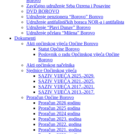
Borovo
Zavičajno udruženje Srba Ozrena i Posavine
DVD BOROVO
Udruženje penzionera “Borovo” Borovo
Udruženje antifašističkih boraca NOR-a i antifašista
Udruženje “Plavi Dunav” Borovo
Udruženje pčelara “Milena” Borovo
Dokumenti
Akti općinskog vijeća Općine Borovo
Statut Općine Borovo
Poslovnik o radu Općinskog vijeća Općine
Borovo
Akti općinskog načelnika
Sjednice Općinskog vijeća
SAZIV VIJEĆA 2025.-2029.
SAZIV VIJEĆA 2021.-2025.
SAZIV VIJEĆA 2017.-2021.
SAZIV VIJEĆA 2013.-2017.
Proračun Općine Borovo
Proračun 2026 godinu
Proračun 2025 godina
Proračun 2024 godina
Proračun 2023. godina
Proračun 2022. godina
Proračun 2021. godina