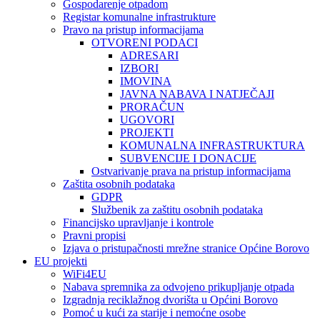
Gospodarenje otpadom
Registar komunalne infrastrukture
Pravo na pristup informacijama
OTVORENI PODACI
ADRESARI
IZBORI
IMOVINA
JAVNA NABAVA I NATJEČAJI
PRORAČUN
UGOVORI
PROJEKTI
KOMUNALNA INFRASTRUKTURA
SUBVENCIJE I DONACIJE
Ostvarivanje prava na pristup informacijama
Zaštita osobnih podataka
GDPR
Službenik za zaštitu osobnih podataka
Financijsko upravljanje i kontrole
Pravni propisi
Izjava o pristupačnosti mrežne stranice Općine Borovo
EU projekti
WiFi4EU
Nabava spremnika za odvojeno prikupljanje otpada
Izgradnja reciklažnog dvorišta u Općini Borovo
Pomoć u kući za starije i nemoćne osobe