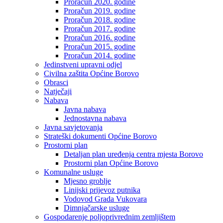
Proračun 2020. godine
Proračun 2019. godine
Proračun 2018. godine
Proračun 2017. godine
Proračun 2016. godine
Proračun 2015. godine
Proračun 2014. godine
Jedinstveni upravni odjel
Civilna zaštita Općine Borovo
Obrasci
Natječaji
Nabava
Javna nabava
Jednostavna nabava
Javna savjetovanja
Strateški dokumenti Općine Borovo
Prostorni plan
Detaljan plan uređenja centra mjesta Borovo
Prostorni plan Općine Borovo
Komunalne usluge
Mjesno groblje
Linijski prijevoz putnika
Vodovod Grada Vukovara
Dimnjačarske usluge
Gospodarenje poljoprivrednim zemljištem