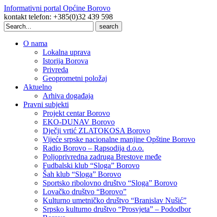
Informativni portal Općine Borovo
kontakt telefon: +385(0)32 439 598
Search
for:
O nama
Lokalna uprava
Istorija Borova
Privreda
Geoprometni položaj
Aktuelno
Arhiva događaja
Pravni subjekti
Projekt centar Borovo
EKO-DUNAV Borovo
Dječji vrtić ZLATOKOSA Borovo
Vijeće srpske nacionalne manjine Opštine Borovo
Radio Borovo – Rapsodija d.o.o.
Poljoprivredna zadruga Brestove međe
Fudbalski klub “Sloga” Borovo
Šah klub “Sloga” Borovo
Sportsko ribolovno društvo “Sloga” Borovo
Lovačko društvo “Borovo”
Kulturno umetničko društvo “Branislav Nušić”
Srpsko kulturno društvo “Prosvjeta” – Pododbor