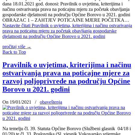
dana 18.01.2021 god. donosi: Pravilnik o uvjetima, kriterijima i
načinu ostvarivanja prava na poticajnu mjeru za početak obavljanja
gospodarske djelatnosti na području Općine Borovo u 2021. godini
OBRAZAC 1 – ZAHTJEV POTICAJNE MJERE POČETKA…
Nastavite čitati
Pravilnik o uvjetima, kriterijima i načinu ostvarivanja
prava na poticajnu mjeru za početak obavljanja gospodarske
djelatnosti na području Općine Borovo u 2021. godini
pročitaj više
→
Back to Top
Pravilnik o uvjetima, kriterijima i načinu
ostvarivanja prava na poticajne mjere za
razvoj poljoprivrede na području Općine
Borovo u 2021. godini
On 19/01/2021
/
obaveštenja
Na temelju čl. 39. Statuta Općine Borovo (Službeni glasnik 04/18 i
01/20) te čl. 33. Poslovnika (Sl. vjesnik Vukovarsko srijemske