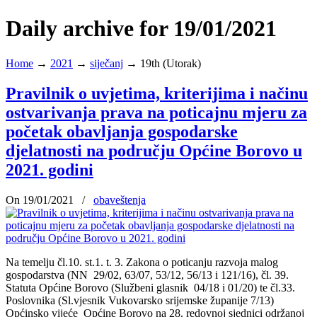
Daily archive for 19/01/2021
Home
→
2021
→
siječanj
→
19th (Utorak)
Pravilnik o uvjetima, kriterijima i načinu
ostvarivanja prava na poticajnu mjeru za
početak obavljanja gospodarske
djelatnosti na području Općine Borovo u
2021. godini
On 19/01/2021
/
obaveštenja
Na temelju čl.10. st.1. t. 3. Zakona o poticanju razvoja malog
gospodarstva (NN 29/02, 63/07, 53/12, 56/13 i 121/16), čl. 39.
Statuta Općine Borovo (Službeni glasnik 04/18 i 01/20) te čl.33.
Poslovnika (Sl.vjesnik Vukovarsko srijemske županije 7/13)
Općinsko vijeće Općine Borovo na 28. redovnoj sjednici održanoj