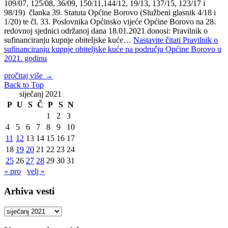
109/07, 125/08, 36/09, 150/11,144/12, 19/13, 137/15, 123/17 i
98/19) članka 39. Statuta Općine Borovo (Službeni glasnik 4/18 i
1/20) te čl. 33. Poslovnika Općinsko vijeće Općine Borovo na 28.
redovnoj sjednici održanoj dana 18.01.2021 donosi: Pravilnik o
sufinanciranju kupnje obiteljske kuće…
Nastavite čitati
Pravilnik o
sufinanciranju kupnje obiteljske kuće na području Općine Borovo u
2021. godinu
pročitaj više
→
Back to Top
siječanj 2021
P
U
S
Č
P
S
N
1
2
3
4
5
6
7
8
9
10
11
12
13
14
15
16
17
18
19
20
21
22
23
24
25
26
27
28
29
30
31
« pro
velj »
Arhiva vesti
Arhiva
vesti