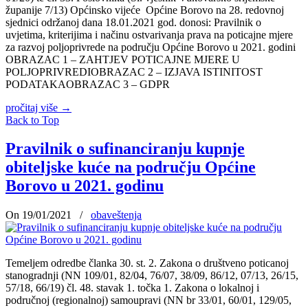
županije 7/13) Općinsko vijeće Općine Borovo na 28. redovnoj
sjednici održanoj dana 18.01.2021 god. donosi: Pravilnik o
uvjetima, kriterijima i načinu ostvarivanja prava na poticajne mjere
za razvoj poljoprivrede na području Općine Borovo u 2021. godini
OBRAZAC 1 – ZAHTJEV POTICAJNE MJERE U
POLJOPRIVREDIOBRAZAC 2 – IZJAVA ISTINITOST
PODATAKAOBRAZAC 3 – GDPR
pročitaj više
→
Back to Top
Pravilnik o sufinanciranju kupnje
obiteljske kuće na području Općine
Borovo u 2021. godinu
On 19/01/2021
/
obaveštenja
Temeljem odredbe članka 30. st. 2. Zakona o društveno poticanoj
stanogradnji (NN 109/01, 82/04, 76/07, 38/09, 86/12, 07/13, 26/15,
57/18, 66/19) čl. 48. stavak 1. točka 1. Zakona o lokalnoj i
područnoj (regionalnoj) samoupravi (NN br 33/01, 60/01, 129/05,