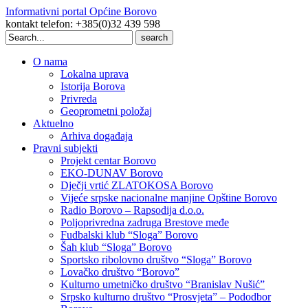
Informativni portal Općine Borovo
kontakt telefon: +385(0)32 439 598
Search
for:
O nama
Lokalna uprava
Istorija Borova
Privreda
Geoprometni položaj
Aktuelno
Arhiva događaja
Pravni subjekti
Projekt centar Borovo
EKO-DUNAV Borovo
Dječji vrtić ZLATOKOSA Borovo
Vijeće srpske nacionalne manjine Opštine Borovo
Radio Borovo – Rapsodija d.o.o.
Poljoprivredna zadruga Brestove međe
Fudbalski klub “Sloga” Borovo
Šah klub “Sloga” Borovo
Sportsko ribolovno društvo “Sloga” Borovo
Lovačko društvo “Borovo”
Kulturno umetničko društvo “Branislav Nušić”
Srpsko kulturno društvo “Prosvjeta” – Pododbor