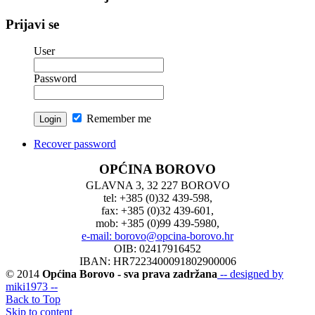
Prijavi se
User
Password
Remember me
Recover password
OPĆINA BOROVO
GLAVNA 3, 32 227 BOROVO
tel: +385 (0)32 439-598,
fax: +385 (0)32 439-601,
mob: +385 (0)99 439-5980,
e-mail: borovo@opcina-borovo.hr
OIB: 02417916452
IBAN: HR7223400091802900006
© 2014
Općina Borovo - sva prava zadržana
-- designed by
miki1973 --
Back to Top
Skip to content