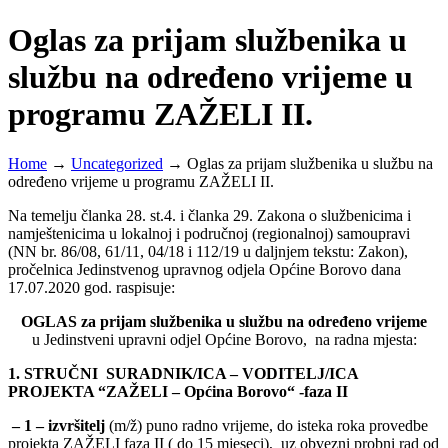
Oglas za prijam službenika u
službu na određeno vrijeme u
programu ZAŽELI II.
Home
→
Uncategorized
→
Oglas za prijam službenika u službu na
određeno vrijeme u programu ZAŽELI II.
Na temelju članka 28. st.4. i članka 29. Zakona o službenicima i
namještenicima u lokalnoj i područnoj (regionalnoj) samoupravi
(NN br. 86/08, 61/11, 04/18 i 112/19 u daljnjem tekstu: Zakon),
pročelnica Jedinstvenog upravnog odjela Općine Borovo dana
17.07.2020 god. raspisuje:
OGLAS
za prijam službenika u službu na određeno vrijeme
u Jedinstveni upravni odjel Općine Borovo, na radna mjesta:
1. STRUČNI
SURADNIK/ICA – VODITELJ/ICA
PROJEKTA “ZAŽELI – Općina Borovo“ -faza II
– 1 – izvršitelj
(m/ž) puno radno vrijeme, do isteka roka provedbe
projekta ZAŽELI faza II ( do 15 mjeseci), uz obvezni probni rad od