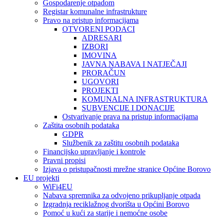
Gospodarenje otpadom
Registar komunalne infrastrukture
Pravo na pristup informacijama
OTVORENI PODACI
ADRESARI
IZBORI
IMOVINA
JAVNA NABAVA I NATJEČAJI
PRORAČUN
UGOVORI
PROJEKTI
KOMUNALNA INFRASTRUKTURA
SUBVENCIJE I DONACIJE
Ostvarivanje prava na pristup informacijama
Zaštita osobnih podataka
GDPR
Službenik za zaštitu osobnih podataka
Financijsko upravljanje i kontrole
Pravni propisi
Izjava o pristupačnosti mrežne stranice Općine Borovo
EU projekti
WiFi4EU
Nabava spremnika za odvojeno prikupljanje otpada
Izgradnja reciklažnog dvorišta u Općini Borovo
Pomoć u kući za starije i nemoćne osobe