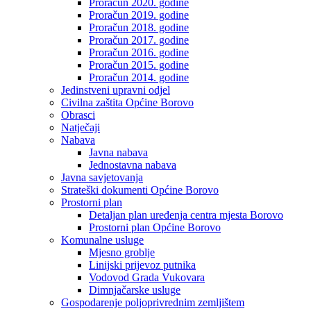
Proračun 2020. godine
Proračun 2019. godine
Proračun 2018. godine
Proračun 2017. godine
Proračun 2016. godine
Proračun 2015. godine
Proračun 2014. godine
Jedinstveni upravni odjel
Civilna zaštita Općine Borovo
Obrasci
Natječaji
Nabava
Javna nabava
Jednostavna nabava
Javna savjetovanja
Strateški dokumenti Općine Borovo
Prostorni plan
Detaljan plan uređenja centra mjesta Borovo
Prostorni plan Općine Borovo
Komunalne usluge
Mjesno groblje
Linijski prijevoz putnika
Vodovod Grada Vukovara
Dimnjačarske usluge
Gospodarenje poljoprivrednim zemljištem