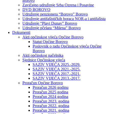
Borovo
Zavičajno udruženje Srba Ozrena i Posavine
DVD BOROVO
Udruženje penzionera “Borovo” Borovo
Udruženje antifašističkih boraca NOR-a i antifašista
Udruženje “Plavi Dunav” Borovo
Udruženje pčelara “Milena” Borovo
Dokumenti
Akti općinskog vijeća Općine Borovo
Statut Općine Borovo
Poslovnik o radu Općinskog vijeća Općine
Borovo
Akti općinskog načelnika
Sjednice Općinskog vijeća
SAZIV VIJEĆA 2025.-2029.
SAZIV VIJEĆA 2021.-2025.
SAZIV VIJEĆA 2017.-2021.
SAZIV VIJEĆA 2013.-2017.
Proračun Općine Borovo
Proračun 2026 godinu
Proračun 2025 godina
Proračun 2024 godina
Proračun 2023. godina
Proračun 2022. godina
Proračun 2021. godina