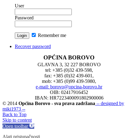
User
Password
Remember me
Recover password
OPĆINA BOROVO
GLAVNA 3, 32 227 BOROVO
tel: +385 (0)32 439-598,
fax: +385 (0)32 439-601,
mob: +385 (0)99 439-5980,
e-mail: borovo@opcina-borovo.hr
OIB: 02417916452
IBAN: HR7223400091802900006
© 2014
Općina Borovo - sva prava zadržana
-- designed by
miki1973 --
Back to Top
Skip to content
Open toolbar
Alati pristupačnosti