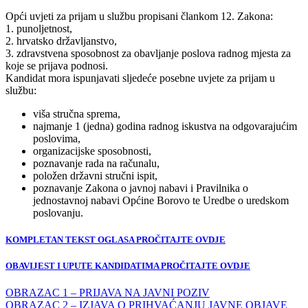
Opći uvjeti za prijam u službu propisani člankom 12. Zakona:
1. punoljetnost,
2. hrvatsko državljanstvo,
3. zdravstvena sposobnost za obavljanje poslova radnog mjesta za
koje se prijava podnosi.
Kandidat mora ispunjavati sljedeće posebne uvjete za prijam u
službu:
viša stručna sprema,
najmanje 1 (jedna) godina radnog iskustva na odgovarajućim
poslovima,
organizacijske sposobnosti,
poznavanje rada na računalu,
položen državni stručni ispit,
poznavanje Zakona o javnoj nabavi i Pravilnika o
jednostavnoj nabavi Općine Borovo te Uredbe o uredskom
poslovanju.
KOMPLETAN TEKST OGLASA PROČITAJTE OVDJE
OBAVIJEST I UPUTE KANDIDATIMA PROČITAJTE OVDJE
OBRAZAC 1 – PRIJAVA NA JAVNI POZIV
OBRAZAC 2 – IZJAVA O PRIHVAĆANJU JAVNE OBJAVE