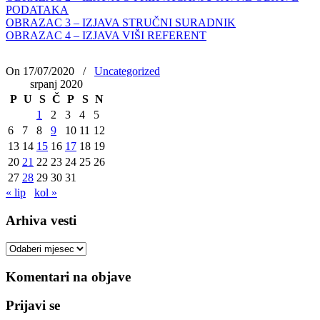
PODATAKA
OBRAZAC 3 – IZJAVA STRUČNI SURADNIK
OBRAZAC 4 – IZJAVA VIŠI REFERENT
On 17/07/2020
/
Uncategorized
srpanj 2020
P
U
S
Č
P
S
N
1
2
3
4
5
6
7
8
9
10
11
12
13
14
15
16
17
18
19
20
21
22
23
24
25
26
27
28
29
30
31
« lip
kol »
Arhiva vesti
Arhiva
vesti
Komentari na objave
Prijavi se