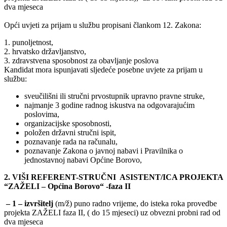
dva mjeseca
Opći uvjeti za prijam u službu propisani člankom 12. Zakona:
1. punoljetnost,
2. hrvatsko državljanstvo,
3. zdravstvena sposobnost za obavljanje poslova
Kandidat mora ispunjavati sljedeće posebne uvjete za prijam u
službu:
sveučilišni ili stručni prvostupnik upravno pravne struke,
najmanje 3 godine radnog iskustva na odgovarajućim
poslovima,
organizacijske sposobnosti,
položen državni stručni ispit,
poznavanje rada na računalu,
poznavanje Zakona o javnoj nabavi i Pravilnika o
jednostavnoj nabavi Općine Borovo,
2. VIŠI REFERENT-STRUČNI ASISTENT/ICA PROJEKTA
“ZAŽELI – Općina Borovo“ -faza II
– 1 – izvršitelj
(m/ž) puno radno vrijeme, do isteka roka provedbe
projekta ZAŽELI faza II, ( do 15 mjeseci) uz obvezni probni rad od
dva mjeseca