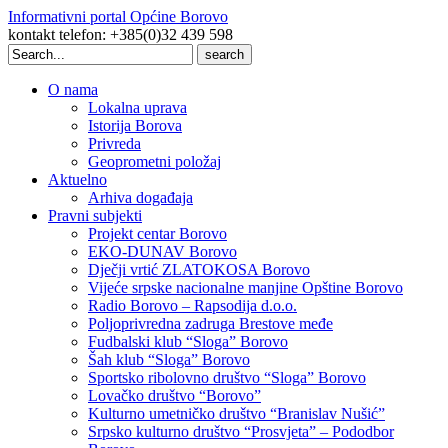
Informativni portal Općine Borovo
kontakt telefon: +385(0)32 439 598
Search
for:
O nama
Lokalna uprava
Istorija Borova
Privreda
Geoprometni položaj
Aktuelno
Arhiva događaja
Pravni subjekti
Projekt centar Borovo
EKO-DUNAV Borovo
Dječji vrtić ZLATOKOSA Borovo
Vijeće srpske nacionalne manjine Opštine Borovo
Radio Borovo – Rapsodija d.o.o.
Poljoprivredna zadruga Brestove međe
Fudbalski klub “Sloga” Borovo
Šah klub “Sloga” Borovo
Sportsko ribolovno društvo “Sloga” Borovo
Lovačko društvo “Borovo”
Kulturno umetničko društvo “Branislav Nušić”
Srpsko kulturno društvo “Prosvjeta” – Pododbor