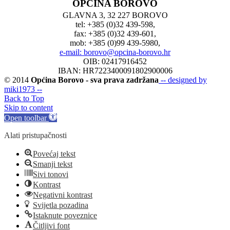
OPĆINA BOROVO
GLAVNA 3, 32 227 BOROVO
tel: +385 (0)32 439-598,
fax: +385 (0)32 439-601,
mob: +385 (0)99 439-5980,
e-mail: borovo@opcina-borovo.hr
OIB: 02417916452
IBAN: HR7223400091802900006
© 2014
Općina Borovo - sva prava zadržana
-- designed by
miki1973 --
Back to Top
Skip to content
Open toolbar
Alati pristupačnosti
Povećaj tekst
Smanji tekst
Sivi tonovi
Kontrast
Negativni kontrast
Svijetla pozadina
Istaknute poveznice
Čitljivi font