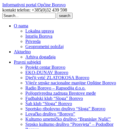
Informativni portal Općine Borovo
kontakt telefon: +385(0)32 439 598
Search
for:
O nama
Lokalna uprava
Istorija Borova
Privreda
Geoprometni položaj
Aktuelno
Arhiva događaja
Pravni subjekti
Projekt centar Borovo
EKO-DUNAV Borovo
Dječji vrtić ZLATOKOSA Borovo
Vijeće srpske nacionalne manjine Opštine Borovo
Radio Borovo – Rapsodija d.o.o.
Poljoprivredna zadruga Brestove međe
Fudbalski klub “Sloga” Borovo
Šah klub “Sloga” Borovo
Sportsko ribolovno društvo “Sloga” Borovo
Lovačko društvo “Borovo”
Kulturno umetničko društvo “Branislav Nušić”
Srpsko kulturno društvo “Prosvjeta” – Pododbor