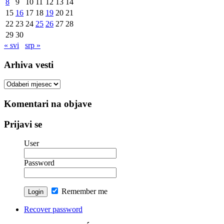
8
9
10
11
12
13
14
15
16
17
18
19
20
21
22
23
24
25
26
27
28
29
30
« svi
srp »
Arhiva vesti
Arhiva
vesti
Komentari na objave
Prijavi se
User
Password
Remember me
Recover password