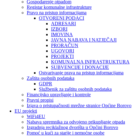
Gospodarenje otpadom
Registar komunalne infrastrukture
Pravo na pristup informacijama
OTVORENI PODACI
ADRESARI
IZBORI
IMOVINA
JAVNA NABAVA I NATJEČAJI
PRORAČUN
UGOVORI
PROJEKTI
KOMUNALNA INFRASTRUKTURA
SUBVENCIJE I DONACIJE
Ostvarivanje prava na pristup informacijama
Zaštita osobnih podataka
GDPR
Službenik za zaštitu osobnih podataka
Financijsko upravljanje i kontrole
Pravni propisi
Izjava o pristupačnosti mrežne stranice Općine Borovo
EU projekti
WiFi4EU
Nabava spremnika za odvojeno prikupljanje otpada
Izgradnja reciklažnog dvorišta u Općini Borovo
Pomoć u kući za starije i nemoćne osobe