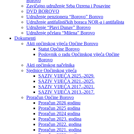
Borovo
Zavičajno udruženje Srba Ozrena i Posavine
DVD BOROVO
Udruženje penzionera “Borovo” Borovo
Udruženje antifašističkih boraca NOR-a i antifašista
Udruženje “Plavi Dunav” Borovo
Udruženje pčelara “Milena” Borovo
Dokumenti
Akti općinskog vijeća Općine Borovo
Statut Općine Borovo
Poslovnik o radu Općinskog vijeća Općine
Borovo
Akti općinskog načelnika
Sjednice Općinskog vijeća
SAZIV VIJEĆA 2025.-2029.
SAZIV VIJEĆA 2021.-2025.
SAZIV VIJEĆA 2017.-2021.
SAZIV VIJEĆA 2013.-2017.
Proračun Općine Borovo
Proračun 2026 godinu
Proračun 2025 godina
Proračun 2024 godina
Proračun 2023. godina
Proračun 2022. godina
Proračun 2021. godina