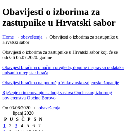
Obavijesti o izborima za
zastupnike u Hrvatski sabor
Home
→
obaveštenja
→
Obavijesti o izborima za zastupnike u
Hrvatski sabor
Obavijesti o izborima za zastupnike u Hrvatski sabor koji će se
održati 05.07.2020. godine
Obavijest biračima o načinu pregleda, dopune i ispravka podataka
upisanih u registar birača
Obavijest biračima na području Vukovarsko-srijemske županije
Rješenje o imenovanju stalnog sastava Općinskog izbornog
povjerenstva Općine Borovo
On 03/06/2020
/
obaveštenja
lipanj 2020
P
U
S
Č
P
S
N
1
2
3
4
5
6
7