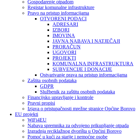
Gospodarenje otpadom
Registar komunalne infrastrukture
Pravo na pristup informacijama
OTVORENI PODACI
ADRESARI
IZBORI
IMOVINA
JAVNA NABAVA I NATJEČAJI
PRORAČUN
UGOVORI
PROJEKTI
KOMUNALNA INFRASTRUKTURA
SUBVENCIJE I DONACIJE
Ostvarivanje prava na pristup informacijama
Zaštita osobnih podataka
GDPR
Službenik za zaštitu osobnih podataka
Financijsko upravljanje i kontrole
Pravni propisi
Izjava o pristupačnosti mrežne stranice Općine Borovo
EU projekti
WiFi4EU
Nabava spremnika za odvojeno prikupljanje otpada
Izgradnja reciklažnog dvorišta u Općini Borovo
Pomoć u kući za starije i nemoćne osobe