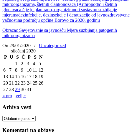
mikroorganizama, štetnih člankonožaca (Arthropoda) i štetnih
glodavaca čije je planirano, organizirano i sustavno suzbijanje
mjeramadezinfekcije, dezinsekcije i deratizacije od javnozdravstvene
važnostina području općine Borovo za 2020. godinu
Obrazac Savjetovanje sa javnošću Mjera suzbijanja patogenih
mikroorganizama
On 29/01/2020
/
Uncategorized
siječanj 2020
P
U
S
Č
P
S
N
1
2
3
4
5
6
7
8
9
10
11
12
13
14
15
16
17
18
19
20
21
22
23
24
25
26
27
28
29
30
31
« pro
velj »
Arhiva vesti
Arhiva
vesti
Komentari na objave