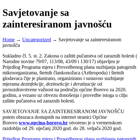
Savjetovanje sa
zainteresiranom javnošću
Home
→
Uncategorized
→
Savjetovanje sa zainteresiranom
javnošću
Sukladno čl. 5. st. 2. Zakona o zaštiti pučanstva od zaraznih bolesti (
Narodne novine 79/07, 113/08, 43/09 i 130/17) objavljen je
Prijedlog Programa mjera i Provedbenog plana suzbijanja patogenih
mikroorganizama, štetnih člankonožaca (Arthropoda) i štetnih
glodavaca čije je planirano, organizirano i sustavno suzbijanje
mjerama
dezinfekcije, dezinsekcije i deratizacije
od
javnozdravstvene važnost na području općine Borovo za 2020.
godinu, a vezano uz obvezu donošenja i provedbe istoga u cilju
zaštite pučanstva od zaraznih bolesti.
SAVJETOVANJE SA ZAINTERESIRANOM JAVNOŠĆU
putem obrazaca dostupnih na internet stranici Općine
Borovo
www.opcina-borovo.hr
otvoreno je u vremenskom
razdoblju od 29. siječanj 2020 god. do 28. veljača 2020 god.
Prijedlog Programa mjera i Provedbenog plana suzbijanja patogenih