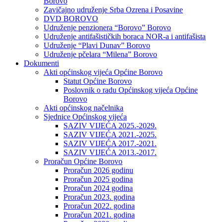
Borovo
Zavičajno udruženje Srba Ozrena i Posavine
DVD BOROVO
Udruženje penzionera “Borovo” Borovo
Udruženje antifašističkih boraca NOR-a i antifašista
Udruženje “Plavi Dunav” Borovo
Udruženje pčelara “Milena” Borovo
Dokumenti
Akti općinskog vijeća Općine Borovo
Statut Općine Borovo
Poslovnik o radu Općinskog vijeća Općine
Borovo
Akti općinskog načelnika
Sjednice Općinskog vijeća
SAZIV VIJEĆA 2025.-2029.
SAZIV VIJEĆA 2021.-2025.
SAZIV VIJEĆA 2017.-2021.
SAZIV VIJEĆA 2013.-2017.
Proračun Općine Borovo
Proračun 2026 godinu
Proračun 2025 godina
Proračun 2024 godina
Proračun 2023. godina
Proračun 2022. godina
Proračun 2021. godina