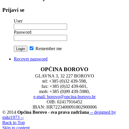
Prijavi se
User
Password
Remember me
Recover password
OPĆINA BOROVO
GLAVNA 3, 32 227 BOROVO
tel: +385 (0)32 439-598,
fax: +385 (0)32 439-601,
mob: +385 (0)99 439-5980,
e-mail: borovo@opcina-borovo.hr
OIB: 02417916452
IBAN: HR7223400091802900006
© 2014
Općina Borovo - sva prava zadržana
-- designed by
miki1973 --
Back to Top
Skip to content