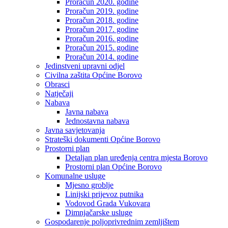
Proračun 2020. godine
Proračun 2019. godine
Proračun 2018. godine
Proračun 2017. godine
Proračun 2016. godine
Proračun 2015. godine
Proračun 2014. godine
Jedinstveni upravni odjel
Civilna zaštita Općine Borovo
Obrasci
Natječaji
Nabava
Javna nabava
Jednostavna nabava
Javna savjetovanja
Strateški dokumenti Općine Borovo
Prostorni plan
Detaljan plan uređenja centra mjesta Borovo
Prostorni plan Općine Borovo
Komunalne usluge
Mjesno groblje
Linijski prijevoz putnika
Vodovod Grada Vukovara
Dimnjačarske usluge
Gospodarenje poljoprivrednim zemljištem