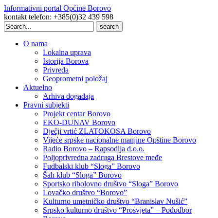
Informativni portal Općine Borovo
kontakt telefon: +385(0)32 439 598
Search
for:
O nama
Lokalna uprava
Istorija Borova
Privreda
Geoprometni položaj
Aktuelno
Arhiva događaja
Pravni subjekti
Projekt centar Borovo
EKO-DUNAV Borovo
Dječji vrtić ZLATOKOSA Borovo
Vijeće srpske nacionalne manjine Opštine Borovo
Radio Borovo – Rapsodija d.o.o.
Poljoprivredna zadruga Brestove međe
Fudbalski klub “Sloga” Borovo
Šah klub “Sloga” Borovo
Sportsko ribolovno društvo “Sloga” Borovo
Lovačko društvo “Borovo”
Kulturno umetničko društvo “Branislav Nušić”
Srpsko kulturno društvo “Prosvjeta” – Pododbor