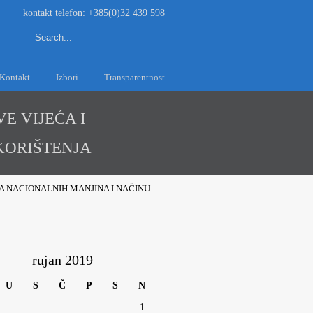
kontakt telefon: +385(0)32 439 598
Search
Kontakt
Izbori
Transparentnost
E VIJEĆA I
KORIŠTENJA
KA NACIONALNIH MANJINA I NAČINU
rujan 2019
U
S
Č
P
S
N
1