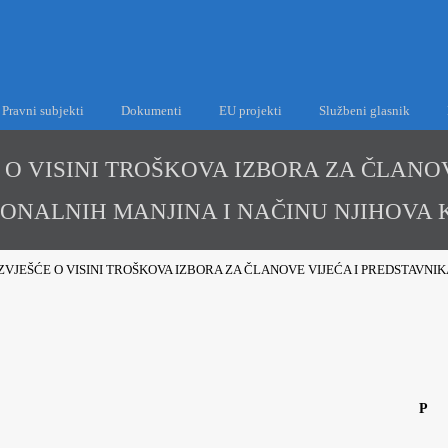
Pravni subjekti
Dokumenti
EU projekti
Službeni glasnik
 O VISINI TROŠKOVA IZBORA ZA ČLANOV
ONALNIH MANJINA I NAČINU NJIHOVA 
ZVJEŠĆE O VISINI TROŠKOVA IZBORA ZA ČLANOVE VIJEĆA I PREDSTAVNI
P