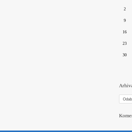
2
9
16
23
30
Arhiva
Arhiva
vesti
Komen