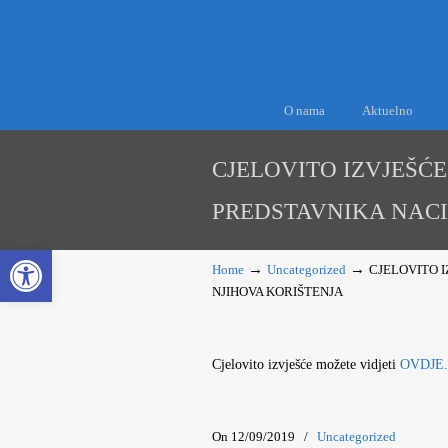
O nama
Aktuelno
CJELOVITO IZVJEŠĆE
PREDSTAVNIKA NACI
Open toolbar
→
→
Home
Uncategorized
CJELOVITO I
NJIHOVA KORIŠTENJA
Cjelovito izvješće možete vidjeti
OVDJE.
On 12/09/2019
/
Uncategorized