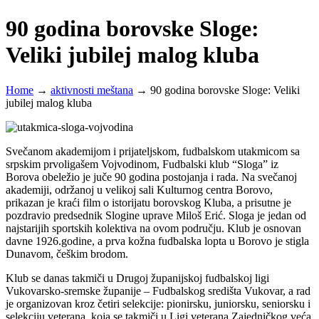
90 godina borovske Sloge:
Veliki jubilej malog kluba
Home
→
aktivnosti meštana
→
90 godina borovske Sloge: Veliki
jubilej malog kluba
Svečanom akademijom i prijateljskom, fudbalskom utakmicom sa
srpskim prvoligašem Vojvodinom, Fudbalski klub “Sloga” iz
Borova obeležio je juče 90 godina postojanja i rada. Na svečanoj
akademiji, održanoj u velikoj sali Kulturnog centra Borovo,
prikazan je kraći film o istorijatu borovskog Kluba, a prisutne je
pozdravio predsednik Slogine uprave Miloš Erić. Sloga je jedan od
najstarijih sportskih kolektiva na ovom području. Klub je osnovan
davne 1926.godine, a prva kožna fudbalska lopta u Borovo je stigla
Dunavom, češkim brodom.
Klub se danas takmiči u Drugoj županijskoj fudbalskoj ligi
Vukovarsko-sremske županije – Fudbalskog središta Vukovar, a rad
je organizovan kroz četiri selekcije: pionirsku, juniorsku, seniorsku i
selekciju veterana, koja se takmiči u Ligi veterana Zajedničkog veća