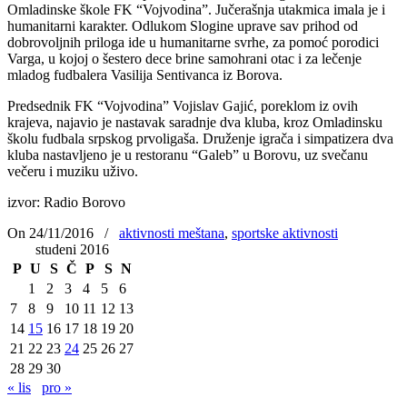
Omladinske škole FK “Vojvodina”. Jučerašnja utakmica imala je i
humanitarni karakter. Odlukom Slogine uprave sav prihod od
dobrovoljnih priloga ide u humanitarne svrhe, za pomoć porodici
Varga, u kojoj o šestero dece brine samohrani otac i za lečenje
mladog fudbalera Vasilija Sentivanca iz Borova.
Predsednik FK “Vojvodina” Vojislav Gajić, poreklom iz ovih
krajeva, najavio je nastavak saradnje dva kluba, kroz Omladinsku
školu fudbala srpskog prvoligaša. Druženje igrača i simpatizera dva
kluba nastavljeno je u restoranu “Galeb” u Borovu, uz svečanu
večeru i muziku uživo.
izvor: Radio Borovo
On 24/11/2016
/
aktivnosti meštana
,
sportske aktivnosti
studeni 2016
P
U
S
Č
P
S
N
1
2
3
4
5
6
7
8
9
10
11
12
13
14
15
16
17
18
19
20
21
22
23
24
25
26
27
28
29
30
« lis
pro »