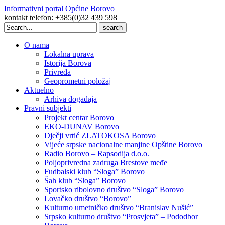
Informativni portal Općine Borovo
kontakt telefon: +385(0)32 439 598
Search
for:
O nama
Lokalna uprava
Istorija Borova
Privreda
Geoprometni položaj
Aktuelno
Arhiva događaja
Pravni subjekti
Projekt centar Borovo
EKO-DUNAV Borovo
Dječji vrtić ZLATOKOSA Borovo
Vijeće srpske nacionalne manjine Opštine Borovo
Radio Borovo – Rapsodija d.o.o.
Poljoprivredna zadruga Brestove međe
Fudbalski klub “Sloga” Borovo
Šah klub “Sloga” Borovo
Sportsko ribolovno društvo “Sloga” Borovo
Lovačko društvo “Borovo”
Kulturno umetničko društvo “Branislav Nušić”
Srpsko kulturno društvo “Prosvjeta” – Pododbor