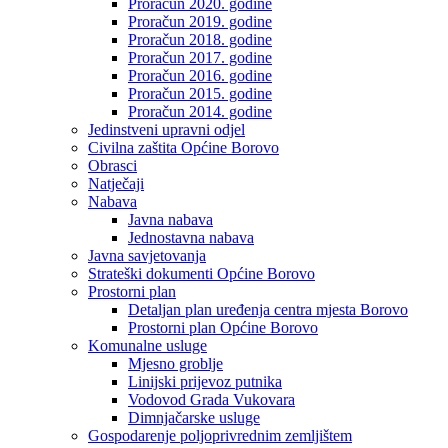
Proračun 2020. godine
Proračun 2019. godine
Proračun 2018. godine
Proračun 2017. godine
Proračun 2016. godine
Proračun 2015. godine
Proračun 2014. godine
Jedinstveni upravni odjel
Civilna zaštita Općine Borovo
Obrasci
Natječaji
Nabava
Javna nabava
Jednostavna nabava
Javna savjetovanja
Strateški dokumenti Općine Borovo
Prostorni plan
Detaljan plan uređenja centra mjesta Borovo
Prostorni plan Općine Borovo
Komunalne usluge
Mjesno groblje
Linijski prijevoz putnika
Vodovod Grada Vukovara
Dimnjačarske usluge
Gospodarenje poljoprivrednim zemljištem