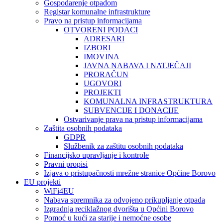
Gospodarenje otpadom
Registar komunalne infrastrukture
Pravo na pristup informacijama
OTVORENI PODACI
ADRESARI
IZBORI
IMOVINA
JAVNA NABAVA I NATJEČAJI
PRORAČUN
UGOVORI
PROJEKTI
KOMUNALNA INFRASTRUKTURA
SUBVENCIJE I DONACIJE
Ostvarivanje prava na pristup informacijama
Zaštita osobnih podataka
GDPR
Službenik za zaštitu osobnih podataka
Financijsko upravljanje i kontrole
Pravni propisi
Izjava o pristupačnosti mrežne stranice Općine Borovo
EU projekti
WiFi4EU
Nabava spremnika za odvojeno prikupljanje otpada
Izgradnja reciklažnog dvorišta u Općini Borovo
Pomoć u kući za starije i nemoćne osobe