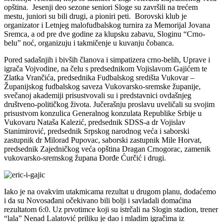
opština. Jesenji deo sezone seniori Sloge su završili na trećem
mestu, juniori su bili drugi, a pioniri peti. Borovski klub je
organizator i Letnjeg malofudbalskog turnira za Memorijal Jovana
Sremca, a od pre dve godine za klupsku zabavu, Sloginu “Crno-
belu” noć, organizuju i takmičenje u kuvanju čobanca.
Pored sadašnjih i bivših članova i simpatizera crno-belih, Uprave i
igrača Vojvodine, na čelu s predsednikom Vojislavom Gajićem te
Zlatka Vrančića, predsednika Fudbalskog središta Vukovar –
Županijskog fudbalskog saveza Vukovarsko-sremske županije,
svečanoj akademiji prisustvovali su i predstavnici ovdašnjeg
društveno-političkog života. Jučerašnju proslavu uveličali su svojim
prisustvom konzulica Generalnog konzulata Republike Srbije u
Vukovaru Nataša Kalezić, predsednik SDSS-a dr Vojislav
Stanimirović, predsednik Srpskog narodnog veća i saborski
zastupnik dr Milorad Pupovac, saborski zastupnik Mile Horvat,
predsednik Zajedničkog veća opština Dragan Crnogorac, zamenik
vukovarsko-sremskog župana Đorđe Ćurčić i drugi.
Iako je na ovakvim utakmicama rezultat u drugom planu, dodaćemo
i da su Novosađani očekivano bili bolji i savladali domaćina
rezultatom 6:0. Uz prvotimce koji su istrčali na Slogin stadion, trener
“lala” Nenad Lalatović priliku je dao i mladim igračima iz