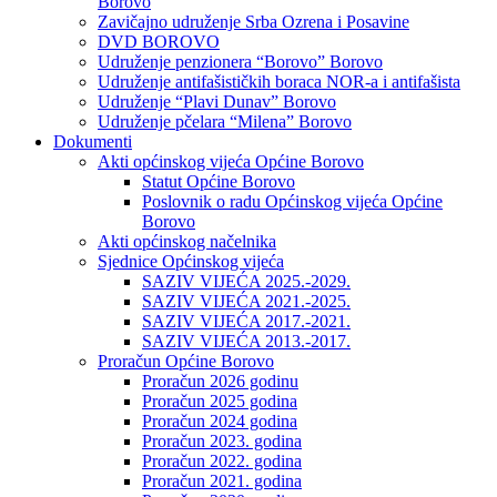
Borovo
Zavičajno udruženje Srba Ozrena i Posavine
DVD BOROVO
Udruženje penzionera “Borovo” Borovo
Udruženje antifašističkih boraca NOR-a i antifašista
Udruženje “Plavi Dunav” Borovo
Udruženje pčelara “Milena” Borovo
Dokumenti
Akti općinskog vijeća Općine Borovo
Statut Općine Borovo
Poslovnik o radu Općinskog vijeća Općine
Borovo
Akti općinskog načelnika
Sjednice Općinskog vijeća
SAZIV VIJEĆA 2025.-2029.
SAZIV VIJEĆA 2021.-2025.
SAZIV VIJEĆA 2017.-2021.
SAZIV VIJEĆA 2013.-2017.
Proračun Općine Borovo
Proračun 2026 godinu
Proračun 2025 godina
Proračun 2024 godina
Proračun 2023. godina
Proračun 2022. godina
Proračun 2021. godina